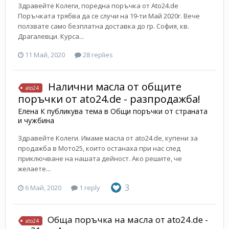
Здравейте Kолеги, поредна поръчка от Ato24.de
Поръчката трябва да се случи на 19-ти Май 2020г. Вече
ползвате само безплатна доставка до гр. София, кв.
Драгалевци. Курса...
11 Май, 2020
28 replies
Налични масла от общите
ato24
поръчки от ato24.de - разпродажба!
Елена К
публикува тема в
Общи поръчки от страната
и чужбина
Здравейте Колеги. Имаме масла от ato24.de, купени за
продажба в Мото25, които останаха при нас след
приключване на нашата дейност. Ако решите, че
желаете...
3
6 Май, 2020
1 reply
Обща поръчка на масла от ato24.de -
ato24