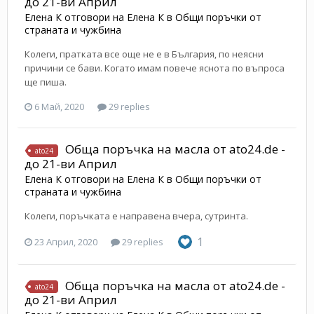
до 21-ви Април
Елена К
отговори на
Елена К
в
Общи поръчки от
страната и чужбина
Колеги, пратката все още не е в България, по неясни
причини се бави. Когато имам повече яснота по въпроса
ще пиша.
6 Май, 2020
29 replies
Обща поръчка на масла от ato24.de -
ato24
до 21-ви Април
Елена К
отговори на
Елена К
в
Общи поръчки от
страната и чужбина
Колеги, поръчката е направена вчера, сутринта.
1
23 Април, 2020
29 replies
Обща поръчка на масла от ato24.de -
ato24
до 21-ви Април