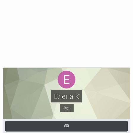
Елена К
Фен