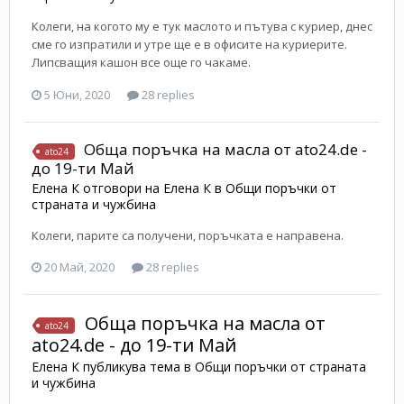
Колеги, на когото му е тук маслото и пътува с куриер, днес
сме го изпратили и утре ще е в офисите на куриерите.
Липсващия кашон все още го чакаме.
5 Юни, 2020
28 replies
Обща поръчка на масла от ato24.de -
ato24
до 19-ти Май
Елена К
отговори на
Елена К
в
Общи поръчки от
страната и чужбина
Колеги, парите са получени, поръчката е направена.
20 Май, 2020
28 replies
Обща поръчка на масла от
ato24
ato24.de - до 19-ти Май
Елена К
публикува тема в
Общи поръчки от страната
и чужбина