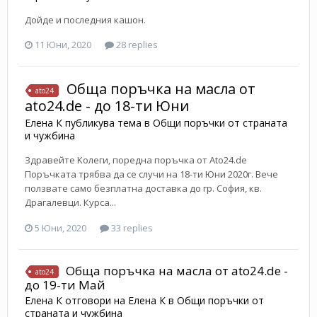
Дойде и последния кашон.
11 Юни, 2020
28 replies
Обща поръчка на масла от
ato24
ato24.de - до 18-ти Юни
Елена К
публикува тема в
Общи поръчки от страната
и чужбина
Здравейте Kолеги, поредна поръчка от Ato24.de
Поръчката трябва да се случи на 18-ти Юни 2020г. Вече
ползвате само безплатна доставка до гр. София, кв.
Драгалевци. Курса...
5 Юни, 2020
33 replies
Обща поръчка на масла от ato24.de -
ato24
до 19-ти Май
Елена К
отговори на
Елена К
в
Общи поръчки от
страната и чужбина