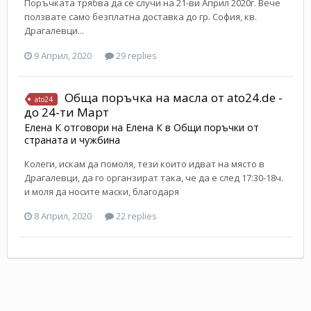
Поръчката трябва да се случи на 21-ви Април 2020г. Вече
ползвате само безплатна доставка до гр. София, кв.
Драгалевци...
9 Април, 2020
29 replies
Обща поръчка на масла от ato24.de -
ato24
до 24-ти Март
Елена К
отговори на
Елена К
в
Общи поръчки от
страната и чужбина
Колеги, искам да помоля, тези които идват на място в
Драгалевци, да го органзират така, че да е след 17:30-18ч.
и моля да носите маски, благодаря
8 Април, 2020
22 replies