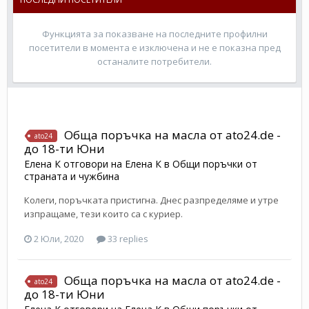
Функцията за показване на последните профилни
посетители в момента е изключена и не е показна пред
останалите потребители.
Обща поръчка на масла от ato24.de -
ato24
до 18-ти Юни
Елена К
отговори на
Елена К
в
Общи поръчки от
страната и чужбина
Колеги, поръчката пристигна. Днес разпределяме и утре
изпращаме, тези които са с куриер.
2 Юли, 2020
33 replies
Обща поръчка на масла от ato24.de -
ato24
до 18-ти Юни