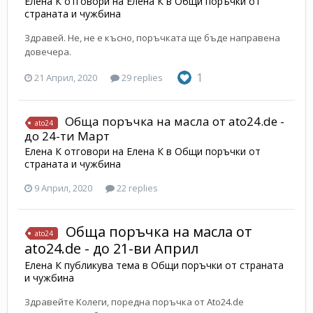
Елена К
отговори на
Елена К
в
Общи поръчки от
страната и чужбина
Здравей. Не, не е късно, поръчката ще бъде направена
довечера.
1
21 Април, 2020
29 replies
Обща поръчка на масла от ato24.de -
ato24
до 24-ти Март
Елена К
отговори на
Елена К
в
Общи поръчки от
страната и чужбина
9 Април, 2020
22 replies
Обща поръчка на масла от
ato24
ato24.de - до 21-ви Април
Елена К
публикува тема в
Общи поръчки от страната
и чужбина
Здравейте Kолеги, поредна поръчка от Ato24.de