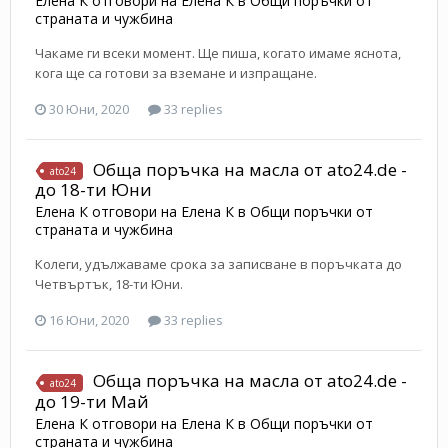
Елена К
отговори на
Елена К
в
Общи поръчки от
страната и чужбина
Чакаме ги всеки момент. Ще пиша, когато имаме яснота,
кога ще са готови за вземане и изпращане.
30 Юни, 2020
33 replies
Обща поръчка на масла от ato24.de -
ato24
до 18-ти Юни
Елена К
отговори на
Елена К
в
Общи поръчки от
страната и чужбина
Колеги, удължаваме срока за записване в поръчката до
Четвъртък, 18-ти Юни.
16 Юни, 2020
33 replies
Обща поръчка на масла от ato24.de -
ato24
до 19-ти Май
Елена К
отговори на
Елена К
в
Общи поръчки от
страната и чужбина