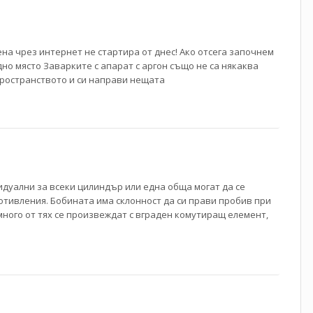
а чрез интернет не стартира от днес! Ако отсега започнем
но място Заварките с апарат с аргон също не са някаква
пространството и си направи нещата
видуални за всеки цилиндър или една обща могат да се
отивления. Бобината има склонност да си прави пробив при
много от тях се произвеждат с вграден комутиращ елемент,