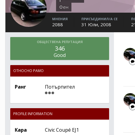
Фен
МНЕНИЯ
ПРИСЪЕДИНИЛ/А СЕ
П
2088
31 Юли, 2008
2
ОБЩЕСТВЕНА РЕПУТАЦИЯ
346
Good
ОТНОСНО PAMO
Ранг
Потърпител
PROFILE INFORMATION
Кара
Civic Coupé EJ1