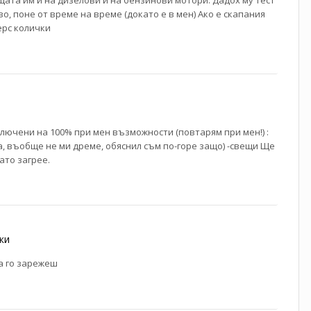
о, поне от време на време (докато е в мен) Ако е скапания
ерс колички
ключени на 100% при мен възможности (повтарям при мен!) :
а, въобще не ми дреме, обяснил съм по-горе защо) -свещи Ще
ато загрее.
ки
а го зарежеш