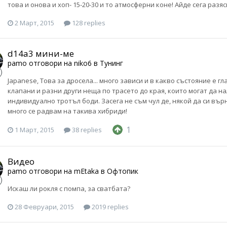
това и онова и хоп- 15-20-30 и то атмосферни коне! Айде сега разя
2 Март, 2015
128 replies
d14a3 мини-ме
pamo
отговори на
niko6
в
Тунинг
Japanese, Това за дросела... много зависи и в какво състояние е г
клапани и разни други неща по трасето до края, които могат да на
индивидуално тротъл боди. Засега не съм чул де, някой да си вър
много се радвам на такива хибриди!
1
1 Март, 2015
38 replies
Видео
pamo
отговори на
mEtaka
в
Офтопик
Искаш ли рокля с помпа, за сватбата?
28 Февруари, 2015
2019 replies