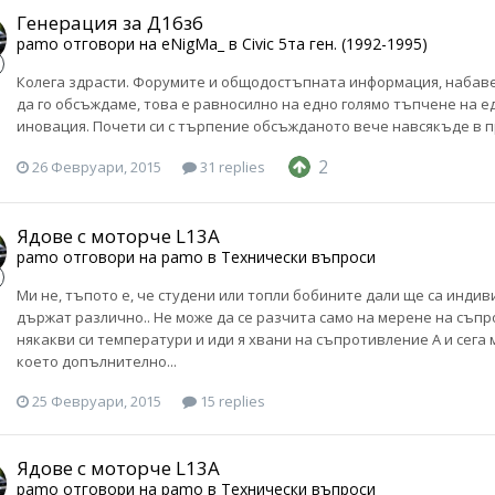
Генерация за Д16з6
pamo
отговори на
eNigMa_
в
Civic 5та ген. (1992-1995)
Колега здрасти. Форумите и общодостъпната информация, набавен
да го обсъждаме, това е равносилно на едно голямо тъпчене на ед
иновация. Почети си с търпение обсъжданото вече навсякъде в 
2
26 Февруари, 2015
31 replies
Ядове с моторче L13A
pamo
отговори на
pamo
в
Технически въпроси
Ми не, тъпото е, че студени или топли бобините дали ще са инди
държат различно.. Не може да се разчита само на мерене на съпр
някакви си температури и иди я хвани на съпротивление А и сега 
което допълнително...
25 Февруари, 2015
15 replies
Ядове с моторче L13A
pamo
отговори на
pamo
в
Технически въпроси