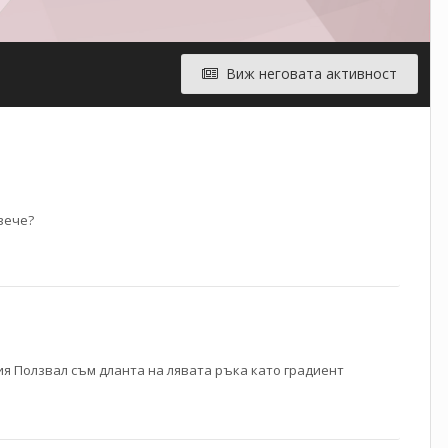
Виж неговата активност
 вече?
рия Ползвал съм дланта на лявата ръка като градиент