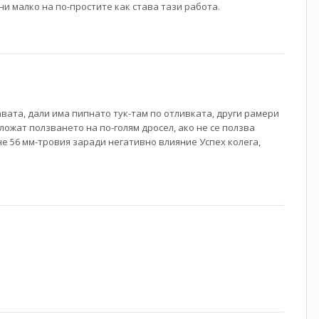
сни малко на по-простите как става тази работа.
лавата, дали има пипнато тук-там по отливката, други рамери
ложат ползването на по-голям дросел, ако не се ползва
не 56 мм-тровия заради негативно влияние Успех колега,