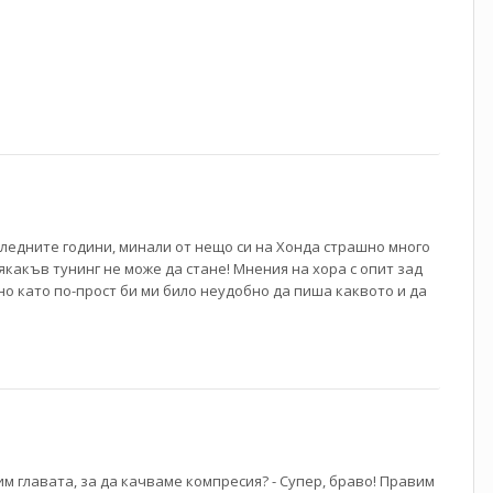
ледните години, минали от нещо си на Хонда страшно много
якакъв тунинг не може да стане! Мнения на хора с опит зад
ично като по-прост би ми било неудобно да пиша каквото и да
им главата, за да качваме компресия? - Супер, браво! Правим