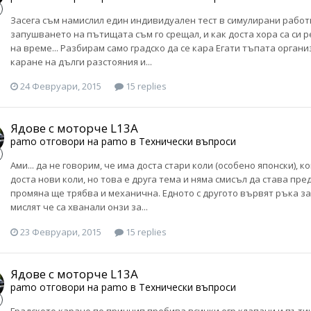
Засега съм намислил един индивидуален тест в симулирани работ
запушването на пътищата съм го срещал, и как доста хора са си р
на време... Разбирам само градско да се кара Егати тъпата органи
каране на дълги разстояния и...
24 Февруари, 2015
15 replies
Ядове с моторче L13A
pamo
отговори на
pamo
в
Технически въпроси
Ами... да не говорим, че има доста стари коли (особено японски),
доста нови коли, но това е друга тема и няма смисъл да става пр
промяна ще трябва и механична. Едното с другото вървят ръка за
мислят че са хванали онзи за...
23 Февруари, 2015
15 replies
Ядове с моторче L13A
pamo
отговори на
pamo
в
Технически въпроси
Градското каране по принцип пребива всички егр клапани и пътищ