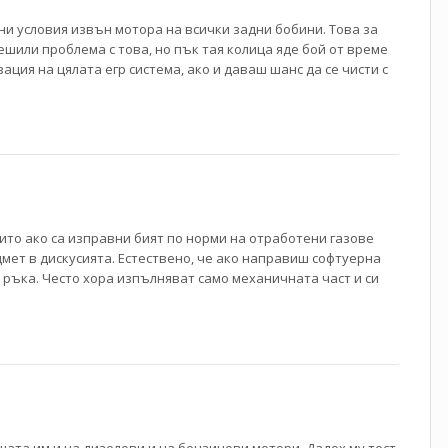
ни условия извън мотора на всички задни бобини. Това за
ешили проблема с това, но пък тая колица яде бой от време
зация на цялата егр система, ако и даваш шанс да се чисти с
 които ако са изправни бият по норми на отработени газове
едмет в дискусията. Естествено, че ако направиш софтуерна
 ръка. Често хора изпълняват само механичната част и си
ата им и на дизелови и на бензинови мотори. Дадох му тест