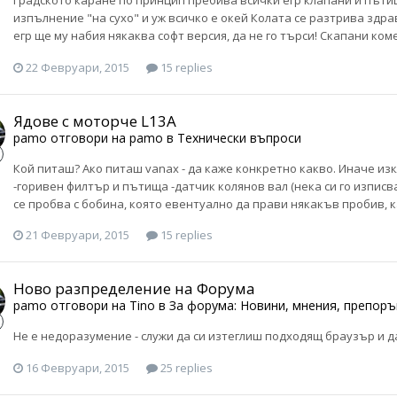
изпълнение "на сухо" и уж всичко е окей Колата се разтрива здрав
егр ще му набия някаква софт версия, да не го търси! Скапани ком
22 Февруари, 2015
15 replies
Ядове с моторче L13A
pamo
отговори на
pamo
в
Технически въпроси
Кой питаш? Ако питаш vanax - да каже конкретно какво. Иначе из
-горивен филтър и пътища -датчик колянов вал (нека си го изписв
се пробва с бобина, която евентуално да прави някакъв пробив, к
21 Февруари, 2015
15 replies
Ново разпределение на Форума
pamo
отговори на
Tino
в
За форума: Новини, мнения, препоръ
Не е недоразумение - служи да си изтеглиш подходящ браузър и д
16 Февруари, 2015
25 replies