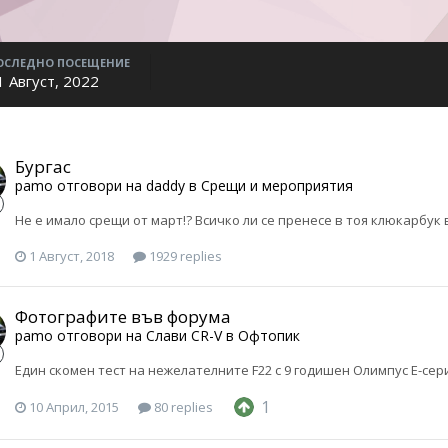
ОСЛЕДНО ПОСЕЩЕНИЕ
1 Август, 2022
Бургас
pamo
отговори на
daddy
в
Срещи и мероприятия
Не е имало срещи от март!? Всичко ли се пренесе в тоя клюкарбук
1 Август, 2018
1929 replies
Фотографите във форума
pamo
отговори на
Слави CR-V
в
Офтопик
Един скомен тест на нежелателните F22 с 9 годишен Олимпус Е-се
1
10 Април, 2015
80 replies