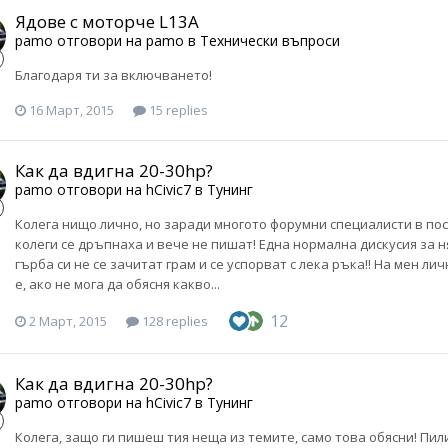
Ядове с моторче L13A
pamo
отговори на
pamo
в
Технически въпроси
Благодаря ти за включването!
16 Март, 2015
15 replies
Как да вдигна 20-30hp?
pamo
отговори на
hCivic7
в
Тунинг
Колега нищо лично, но заради многото форумни специалисти в пос
колеги се дръпнаха и вече не пишат! Една нормална дискусия за н
гърба си не се зачитат грам и се успорват с лека ръка!! На мен л
е, ако не мога да обясня какво...
12
2 Март, 2015
128 replies
Как да вдигна 20-30hp?
pamo
отговори на
hCivic7
в
Тунинг
Колега, защо ги пишеш тия неща из темите, само това обясни! Пил