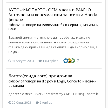
АУТОФИКС ПАРТС - ОЕМ масла и PAKELO.
Aвточасти и консумативи за всички Honda
фенове
didipov
отговори на
tsonev.autofix
в
Сервизи, магазини,
цени
Здравей симпатяга, нужно е да поработиш малко по
комуникацията си с клиентите и когато си допуснал
грешка да си признаеш и да се опиташ да я коригираш, а
не да...
7
15 Август, 2023
136 replies
Логото(хонда лого) придръпва
didipov
отговори на
didipov
в
Logo, Concerto и всички
останали
Дросела е механичен. Sent from my GM1913 using Tapatalk
20 Юни, 2023
6 replies