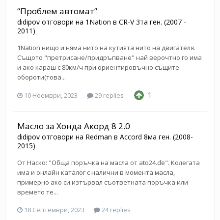
“Проблем автомат”
didipov
отговори на
1Nation
в
CR-V 3та ген. (2007 -
2011)
1Nation нищо и няма нито на кутията нито на двигателя.
Същото "претрисане/придръпване" най верочтно го има
и ако караш с 80км/ч при ориентировъчно същите
обороти(това...
1
10 Ноември, 2023
29 replies
Масло за Хонда Акорд 8 2.0
didipov
отговори на
Redman
в
Accord 8ма ген. (2008-
2015)
От Наско: "Обща поръчка на масла от ato24.de". Колегата
има и онлайн каталог с налични в момента масла,
примерно ако си изтървал съответната поръчка или
времето те...
18 Септември, 2023
24 replies