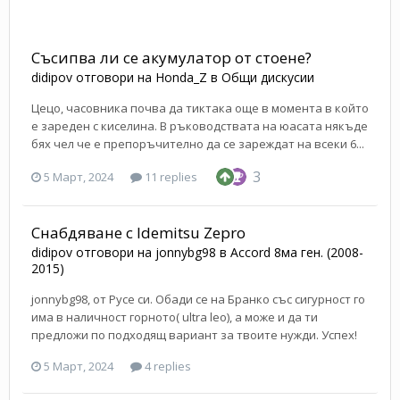
Съсипва ли се акумулатор от стоене?
didipov
отговори на
Honda_Z
в
Общи дискусии
Цецо, часовника почва да тиктака още в момента в който
е зареден с киселина. В ръководствата на юасата някъде
бях чел че е препоръчително да се зареждат на всеки 6...
3
5 Март, 2024
11 replies
Снабдяване с Idemitsu Zepro
didipov
отговори на
jonnybg98
в
Accord 8ма ген. (2008-
2015)
jonnybg98, от Русе си. Обади се на Бранко със сигурност го
има в наличност горното( ultra leo), а може и да ти
предложи по подходящ вариант за твоите нужди. Успех!
5 Март, 2024
4 replies