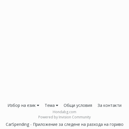
Избор на език
Тема
Общи условия
За контакти
Hondabg.com
Powered by Invision Community
CarSpending - Приложение за следене на разхода на гориво