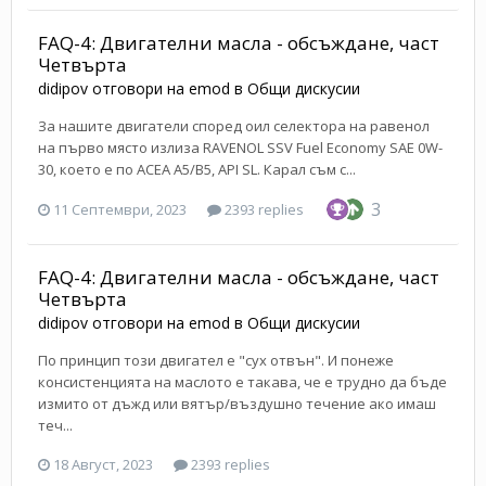
FAQ-4: Двигателни масла - обсъждане, част
Четвърта
didipov
отговори на
emod
в
Общи дискусии
За нашите двигатели според оил селектора на равенол
на първо място излиза RAVENOL SSV Fuel Economy SAE 0W-
30, което е по ACEA A5/B5, API SL. Карал съм с...
3
11 Септември, 2023
2393 replies
FAQ-4: Двигателни масла - обсъждане, част
Четвърта
didipov
отговори на
emod
в
Общи дискусии
По принцип този двигател е "сух отвън". И понеже
консистенцията на маслото е такава, че е трудно да бъде
измито от дъжд или вятър/въздушно течение ако имаш
теч...
18 Август, 2023
2393 replies