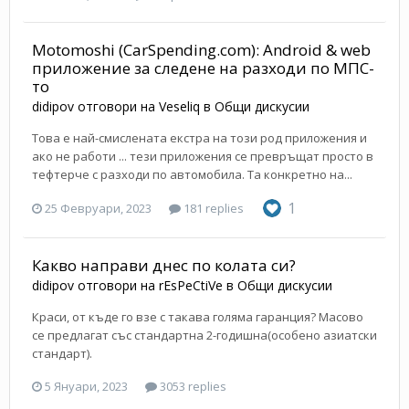
Motomoshi (CarSpending.com): Android & web
приложение за следене на разходи по МПС-
то
didipov
отговори на
Veseliq
в
Общи дискусии
Това е най-смислената екстра на този род приложения и
ако не работи ... тези приложения се превръщат просто в
тефтерче с разходи по автомобила. Та конкретно на...
1
25 Февруари, 2023
181 replies
Какво направи днес по колата си?
didipov
отговори на
rEsPeCtiVe
в
Общи дискусии
Краси, от къде го взе с такава голяма гаранция? Масово
се предлагат със стандартна 2-годишна(особено азиатски
стандарт).
5 Януари, 2023
3053 replies