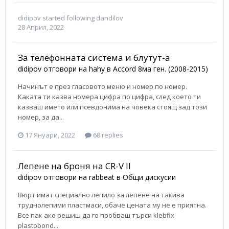
didipov
started following
dandilov
28 Април, 2022
За телефонната система и блутут-а
didipov
отговори на
hahy
в
Accord 8ма ген. (2008-2015)
Начинът е през гласовото меню и номер по номер.
Каката ти казва номера цифра по цифра, след което ти
казваш името или псевдонима на човека стоящ зад този
номер, за да...
17 Януари, 2022
68 replies
Лепене на броня на CR-V II
didipov
отговори на
rabbeat
в
Общи дискусии
Вюрт имат специално лепило за лепене на такива
труднолепими пластмаси, обаче цената му не е приятна.
Все пак ако решиш да го пробваш търси klebfix
plastobond...