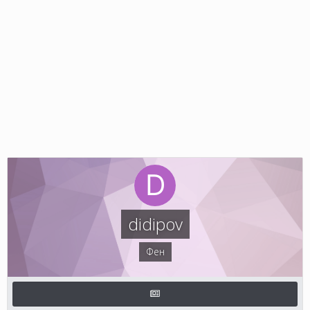
didipov
Фен