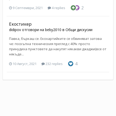
2
9 Септември, 2021
4 replies
Екостикер
didipov
отговори на
beby2010
в
Общи дискусии
Павка, бъркаш се. Екохартийките се обвиняват затова
че: поскъпна техническия преглед с 40%: просто
принудиха пунктовете да накупят някакви джаджи(все от
някъде...
4
10 Август, 2021
232 replies