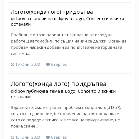
Логото(хонда лого) придръпва
didipov
отговори на
didipov
в
Logo, Concerto и всички
останали
Прабван е и този вариант със сваляне от изрядни
работещ автомобил...по същия начин се държи. Освен да
пробвам някакви добавки за почистване на горивната
система...
19 Юни, 2023
6 replies
Логото(хонда лого) придръпва
didipov
публикува тема в
Logo, Concerto и всички
останали
Здравейте, имам странен проблем с хонда лого(d13b7):
когато е в движение, без значение на коя предавка е
като се подаде лекичко газ се усеща придръпване, не
прекъсване...
15 Юни, 2023
6 replies