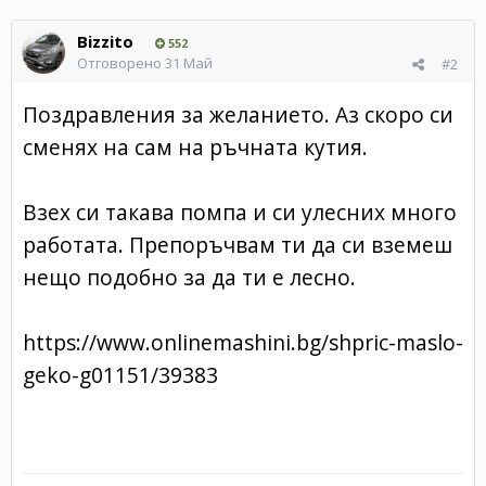
Bizzito
552
Отговорено
31 Май
#2
Поздравления за желанието. Аз скоро си
сменях на сам на ръчната кутия.
Взех си такава помпа и си улесних много
работата. Препоръчвам ти да си вземеш
нещо подобно за да ти е лесно.
https://www.onlinemashini.bg/shpric-maslo-
geko-g01151/39383