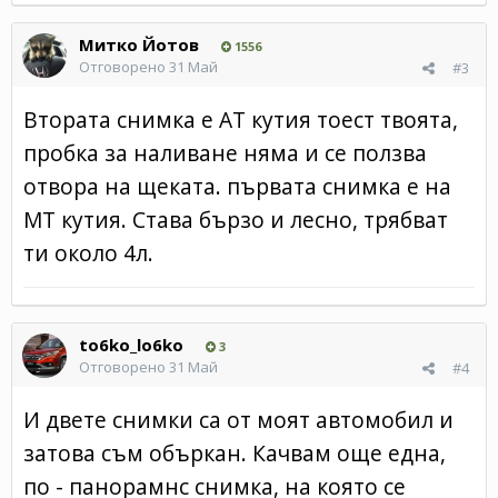
Митко Йотов
1556
Отговорено
31 Май
#3
Втората снимка е АТ кутия тоест твоята,
пробка за наливане няма и се ползва
отвора на щеката. първата снимка е на
МТ кутия. Става бързо и лесно, трябват
ти около 4л.
to6ko_lo6ko
3
Отговорено
31 Май
#4
И двете снимки са от моят автомобил и
затова съм объркан. Качвам още една,
по - панорамнс снимка, на която се