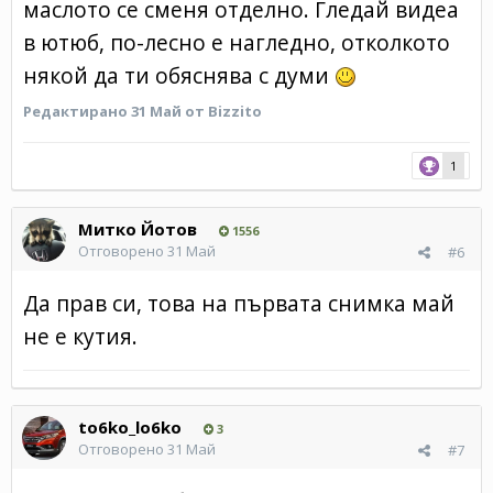
маслото се сменя отделно. Гледай видеа
в ютюб, по-лесно е нагледно, отколкото
някой да ти обяснява с думи
Редактирано
31 Май
от Bizzito
1
Митко Йотов
1556
Отговорено
31 Май
#6
Да прав си, това на първата снимка май
не е кутия.
to6ko_lo6ko
3
Отговорено
31 Май
#7