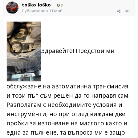
to6ko_lo6ko
3
Публикувано
31 Май
#1
Здравейте! Предстои ми
обслужване на автоматична трансмисия
и този път съм решен да го направя сам.
Разполагам с необходимите условия и
инструменти, но при оглед виждам две
пробки за източване на маслото както и
една за пълнене, та въпроса ми е защо