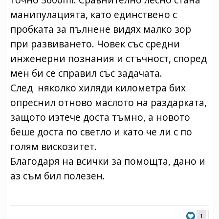
манипулацията, като единствено с
пробката за пълнене видях малко зор
при развиването. Човек със средни
инженерни познания и стъчност, според
мен би се справил със задачата.
След няколко хиляди километра бих
опреснил отново маслото на раздарката,
защото изтече доста тъмно, а новото
беше доста по светло и като че ли с по
голям вискозитет.
Благодаря на всички за помощта, дано и
аз съм бил полезен.
1