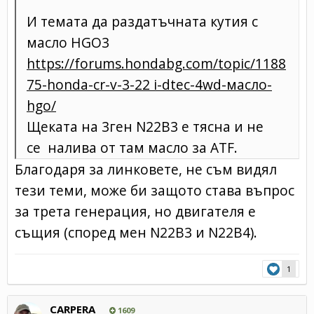
И темата да раздатъчната кутия с
масло HGO3
https://forums.hondabg.com/topic/1188
75-honda-cr-v-3-22 i-dtec-4wd-масло-
hgo/
Щеката на 3ген N22B3 е тясна и не
се налива от там масло за ATF.
Благодаря за линковете, не съм видял
тези теми, може би защото става въпрос
за трета генерация, но двигателя е
същия (според мен N22B3 и N22B4).
1
CARPERA
1609