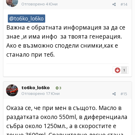
Отговорено
4 Юни
#14
@to6ko_lo6ko
Важна е обратната информация за да се
знае ,и има инфо за твоята генерация.
Ако е възможно сподели снимки,как е
станало при теб.
1
to6ko_lo6ko
3
Отговорено
17 Юни
#15
Оказа се, че при мен в същото. Масло в
раздатката около 550ml, в диференциала
събра около 1250мл., а в скоростите е
точно 3600ml. Сравнително лесно стана