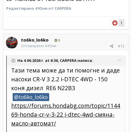
Редактирано
4 Юни
от CARPERA
1
to6ko_lo6ko
3
Отговорено
4 Юни
#13
На 4.06.2026 г. at 6:36,
CARPERA
написа:
Тази тема може да ти помогне и даде
насоки
CR-V
3 2.2
i-DTEC 4W
D - 1
50
коня дизел RE6 N22B3
@to6ko_lo6ko
https://forums.hondabg.com/topic/1144
69-honda-cr-v-3-22 i-dtec-4wd-смяна-
масло-автомат/