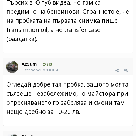
Търсих в Ю туб видеа, но там са
предимно на бензинови. Странното е, че
на пробката на първата снимка пише
transmition oil, а не transfer case
(раздатка).
AzSum
213
Отговорено
1 Юни
#8
Огледай добре тая пробка, защото моята
сълзеше незабележимо,но майстора при
опресняването го забеляза и смени там
нещо дребно за 10-20 лв.