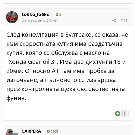
to6ko_lo6ko
3
Отговорено
2 Юни
#11
След консултация в Бултрако, се оказа, че
към скоростната кутия има раздатъчна
кутия, която се обслужва с масло на
"Хонда Gear oil 3". Има две дихтунги 18 и
20мм. Относно АТ там има пробка за
източване, а пълненето се извършва
през контролната щека със съответната
фуния.
1
CARPERA
1609