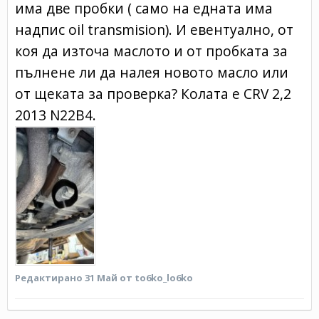
има две пробки ( само на едната има
надпис oil transmision). И евентуално, от
коя да източа маслото и от пробката за
пълнене ли да налея новото масло или
от щеката за проверка? Колата е CRV 2,2
2013 N22B4.
Редактирано
31 Май
от to6ko_lo6ko