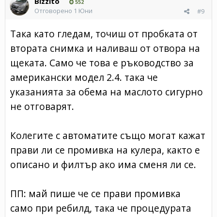
Bizzito
552
Отговорено
1 Юни
#9
Така като гледам, точиш от пробката от
втората снимка и наливаш от отвора на
щеката. Само че това е ръководство за
американски модел 2.4. така че
указанията за обема на маслото сигурно
не отговарят.
Колегите с автоматите също могат кажат
прави ли се промивка на кулера, както е
описано и филтър ако има сменя ли се.
ПП: май пише че се прави промивка
само при ребилд, така че процедурата