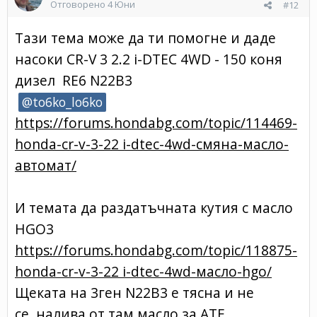
Отговорено
4 Юни
#12
Тази тема може да ти помогне и даде
насоки
CR-V
3 2.2
i-DTEC 4W
D - 1
50 коня
дизел RE6 N22B3
@to6ko_lo6ko
https://forums.hondabg.com/topic/114469-
honda-cr-v-3-22 i-dtec-4wd-смяна-масло-
автомат/
И темата да раздатъчната кутия с масло
HGO3
https://forums.hondabg.com/topic/118875-
honda-cr-v-3-22 i-dtec-4wd-масло-hgo/
Щеката на 3ген N22B3 е тясна и не
се налива от там масло за ATF.