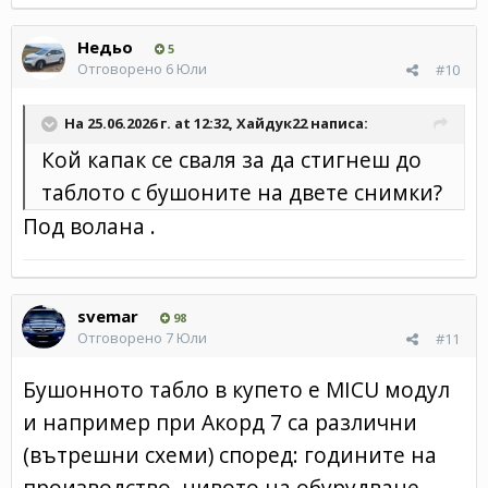
Недьо
5
Отговорено
6 Юли
#10
На 25.06.2026 г. at 12:32,
Хайдук22
написа:
Кой капак се сваля за да стигнеш до
таблото с бушоните на двете снимки?
Под волана .
svemar
98
Отговорено
7 Юли
#11
Бушонното табло в купето е MICU модул
и например при Акорд 7 са различни
(вътрешни схеми) според: годините на
производство, нивото на обурудване,