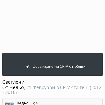
Обсъждане на CR-V от обяви
Светлени
От
Недьо
,
21 Февруари
в
CR-V 4та ген. (2012
- 2016)
Недьо
5