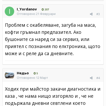
I_Yordanov
207
Отговорено
21 Февруари
#3
Проблем с окабеляване, загуба на маса,
кофти гръмнал предпазител. Ако
бушоните са наред си за сервиз, или
приятел с познания по елктроника, щото
може и с реле да са дневните.
Недьо
5
Отговорено
12 Март
#4
Ходих при майстор закачи диагностика и
каза , че нама нищо изгоряло и , че не
подържала дневни севтлени което