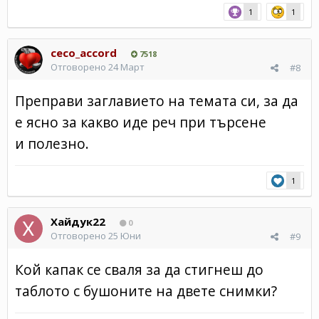
1
1
ceco_accord
7518
Отговорено
24 Март
#8
Преправи заглавието на темата си, за да
е ясно за какво иде реч при търсене
и полезно.
1
Хайдук22
0
Отговорено
25 Юни
#9
Кой капак се сваля за да стигнеш до
таблото с бушоните на двете снимки?