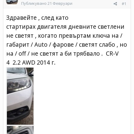
Публикувано
21 Февруари
#1
Здравейте , след като
стартирах двигателя дневните светлени
не светят , когато превъртам ключа на /
габарит / Auto / фарове / светят слабо , но
на / off / не светят а би трябвало . CR-V
4 2.2 AWD 2014 г.