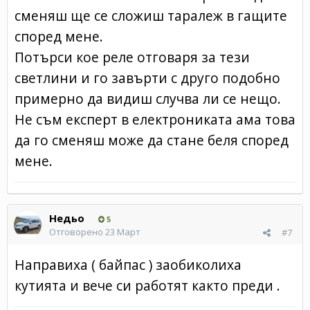
сменяш ще се сложиш таралеж в гащите
според мене.
Потърси кое реле отговаря за тези
светлини и го завърти с друго подобно
примерно да видиш случва ли се нещо.
Не съм експерт в електрониката ама това
да го сменяш може да стане беля според
мене.
Недьо
5
Отговорено
23 Март
#7
Направиха ( байпас ) заобиколиха
кутията и вече си работят както преди .