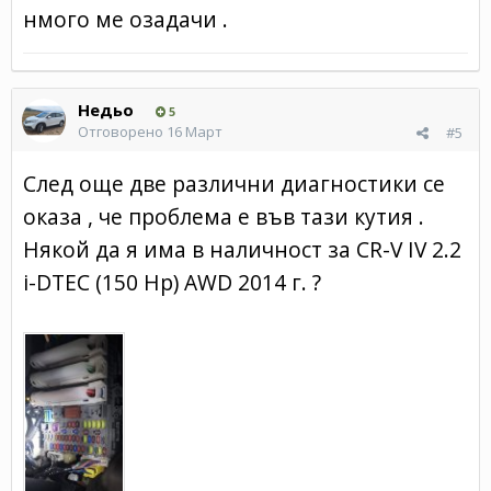
нмого ме озадачи .
Недьо
5
Отговорено
16 Март
#5
След още две различни диагностики се
оказа , че проблема е във тази кутия .
Някой да я има в наличност за CR-V IV 2.2
i-DTEC (150 Hp) AWD 2014 г. ?