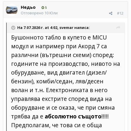
Недьо
5
Отговорено
10 Юли
#12
На 7.07.2026 г. at 4:02,
svemar
написа:
Бушонното табло в купето е MICU
модул и например при Акорд 7 са
различни (вътрешни схеми) според:
годините на производство, нивото на
обурудване, вид двигател (дизел/
бензин), комби/седан, ляв/десен
волан и т.н. Електрониката в него
управлява екстрите според вида на
оборудване и се оказа, че при смяна
трябва да е
абсолютно същото
!!!!!
Предполагам, че това си е обща