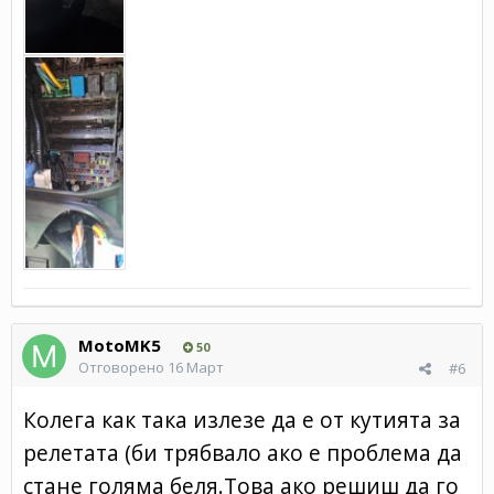
MotoMK5
50
Отговорено
16 Март
#6
Колега как така излезе да е от кутията за
релетата (би трябвало ако е проблема да
стане голяма беля.Това ако решиш да го