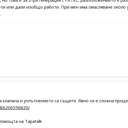
боти или дали изобщо работи. При мен има омасляване около у
я.
на клапана и уплътнението са същите. Явно си е сложна проце
6186206556820/
помощта на Tapatalk