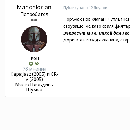
Mandalorian
Публикувано
12 Януари
Потребител
Поръчах нов
клапан
+
уплътне
струваше, че като сваля филтър
Въпросът ми е: Някой дали го
Дори и да извадя клапана, ста
Фен
68
78 мнения
Кара:
Jazz (2005) и CR-
V (2005)
Място:
Пловдив /
Шумен