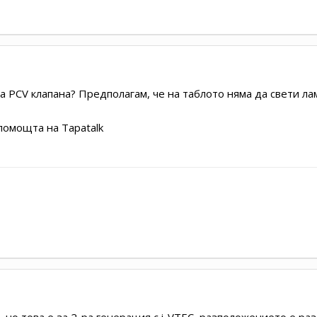
на PCV клапана? Предполагам, че на таблото няма да свети ла
помощта на Tapatalk
, но това е за 2-ра генерация с i-VTEC, разположението е ра