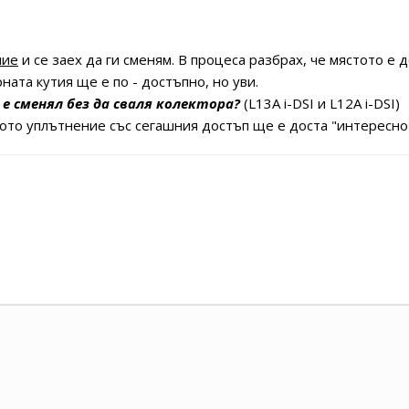
ние
и се заех да ги сменям. В процеса разбрах, че мястото е 
ната кутия ще е по - достъпно, но уви.
 е сменял без да сваля колектора?
(L13A i-DSI и L12A i-DSI)
рото уплътнение със сегашния достъп ще е доста "интересно