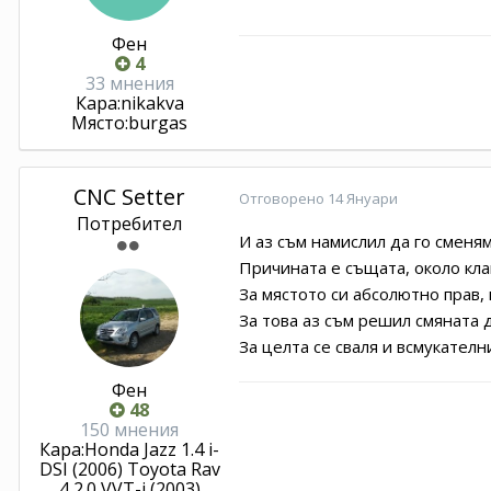
Фен
4
33 мнения
Кара:
nikakva
Място:
burgas
CNC Setter
Отговорено
14 Януари
Потребител
И аз съм намислил да го сменям
Причината е същата, около кла
За мястото си абсолютно прав, 
За това аз съм решил смяната 
За целта се сваля и всмукателн
Фен
48
150 мнения
Кара:
Honda Jazz 1.4 i-
DSI (2006) Toyota Rav
4 2.0 VVT-i (2003)