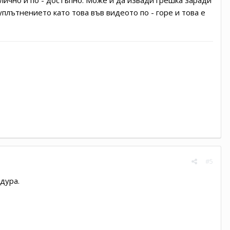
плътнението като това във видеото по - горе и това е
#5
дура.