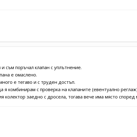
 и съм поръчал клапан с уплътнение.
пана е омаслено.
много е тегаво и с труден достъп.
да я комбинирам с проверка на клапаните (евентуално реглаж
ия колектор заедно с дросела, тогава вече има място според