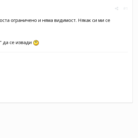
#1
доста ограничено и няма видимост. Някак си ми се
" да се извади