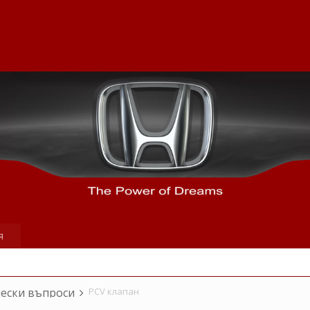
я
ески въпроси
PCV клапан