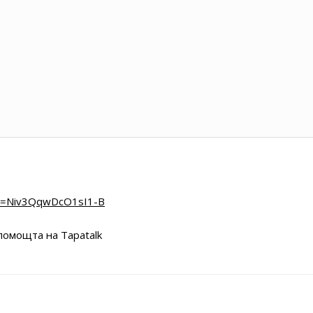
si=Niv3QqwDcO1sI1-B
помощта на Tapatalk