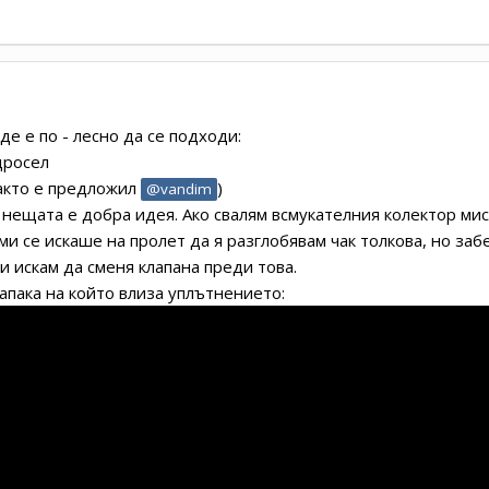
е е по - лесно да се подходи:
дросел
както е предложил
)
@vandim
т нещата е добра идея. Ако свалям всмукателния колектор ми
 се искаше на пролет да я разглобявам чак толкова, но забе
и искам да сменя клапана преди това.
капака на който влиза уплътнението: