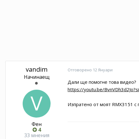
vandim
Отговорено
12 Януари
Начинаещ
Дали ще помогне това видео?
https://youtu.be/BvnVDh3d2Jo?
Изпратено от моят RMX3151 с 
Фен
4
33 мнения