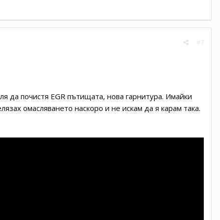
#7
сля да почистя EGR пътищата, нова гарнитура. Имайки
лязах омасляването наскоро и не искам да я карам така.