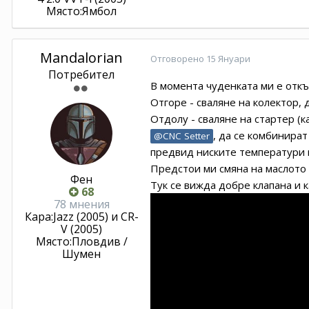
Място:
Ямбол
Mandalorian
Отговорено
15 Януари
Потребител
В момента чуденката ми е откъд
Отгоре - сваляне на колектор, 
Отдолу - сваляне на стартер (
, да се комбинира
@CNC Setter
предвид ниските температури ми
Предстои ми смяна на маслото 
Фен
Тук се вижда добре клапана и 
68
78 мнения
Кара:
Jazz (2005) и CR-
V (2005)
Място:
Пловдив /
Шумен