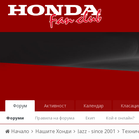
Форум
Активност
Календар
Класаци
Форуми
Правила на форума
Екип
Кой е онлайн?
Начало
Нашите Хонди
Jazz - since 2001
Технич