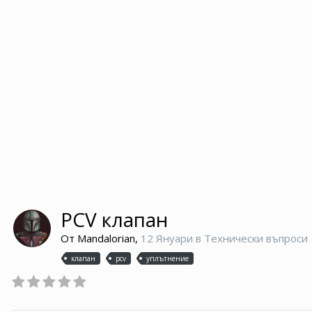
PCV клапан
От
Mandalorian
,
12 Януари
в
Технически въпроси
клапан
pcv
уплътнение