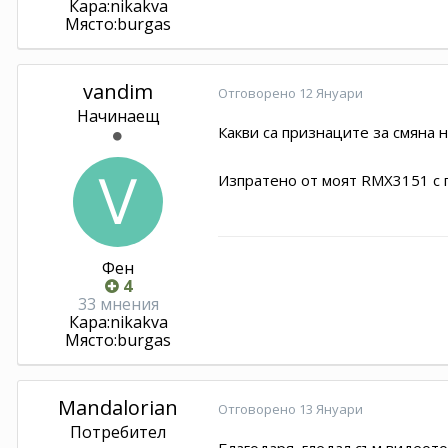
Кара:
nikakva
Място:
burgas
vandim
Отговорено
12 Януари
Начинаещ
Какви са признаците за смяна 
Изпратено от моят RMX3151 с 
Фен
4
33 мнения
Кара:
nikakva
Място:
burgas
Mandalorian
Отговорено
13 Януари
Потребител
Благодаря, гледал съм видеото