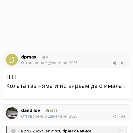
dpmax
0
Отговорено
2 Декември, 2025
#2
П.П
Колата газ няма и не вярвам да е имала !
dandilov
3327
Отговорено
3 Декември, 2025
#3
На 2.12.2025 г. at 21:01,
dpmax
написа: