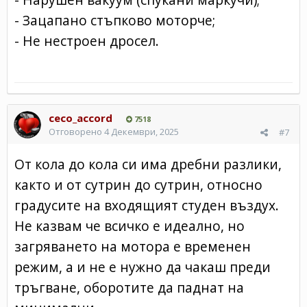
- Зацапано стъпково моторче;
- Не нестроен дросел.
ceco_accord
7518
Отговорено
4 Декември, 2025
#7
От кола до кола си има дребни разлики,
както и от сутрин до сутрин, относно
градусите на входящият студен въздух.
Не казвам че всичко е идеално, но
загряването на мотора е временен
режим, а и не е нужно да чакаш преди
тръгване, оборотите да паднат на