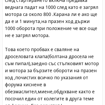
след стартирането включа предавка
веднага падат на 1000 след като е загрял
мотора са около 800 .Карана ли е ако ще
да е и 1 минута,на празен ход държи
1000 оборота при положение че все още
не е загрял мотора.
Това което пробвах е сваляне на
дроселовата клапа(болтана дросела не
съм пипал),заедно със стъпковият мотор
и мотора за бързите обороти на празен
ход ,почистих всичко по указания от
форума киснене в
обезмаслител,миене,обдухване както е
посочил един от колегите в друга теме