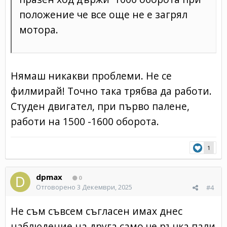
положение че все още не е загрял
мотора.
Нямаш никакви проблеми. Не се
филмирай! Точно така трябва да работи.
Студен двигател, при първо палене,
работи на 1500 -1600 оборота.
1
dpmax
0
Отговорено
3 Декември, 2025
#4
Не съм съвсем съгласен имах днес
наблюдение на друга само че ръчка пали