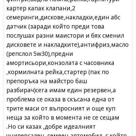
картер капак клапани,2
семеринги,дискове,накладки,един абс
датчик (заради който преди това
послушах разни маистoри и бях сменил
дисковете и накладките),антифриз,масло
(репслол 5w30),предни
амортисьори,конзолата с часовника
,кормилната рейка,стартер (пак по
препоръка на майстро баш
разбирач)сега имам един резервен,а
проблема се оказа в скъсана една от
трите маси от въпросният и още куп
неща за който в момента не се сещам
.Но си казах ,добре идеалният
универсален семеен автомобил ,с който