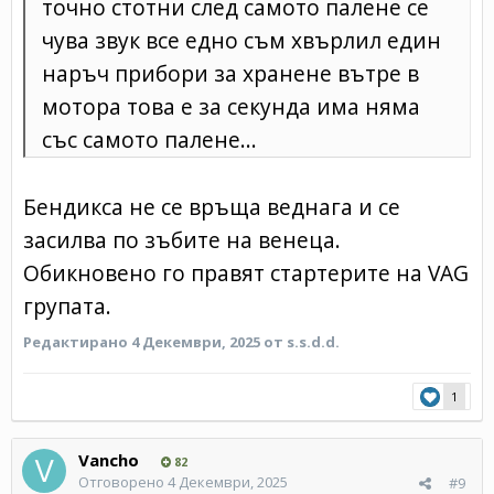
точно стотни след самото палене се
чува звук все едно съм хвърлил един
наръч прибори за хранене вътре в
мотора това е за секунда има няма
със самото палене...
Бендикса не се връща веднага и се
засилва по зъбите на венеца.
Обикновено го правят стартерите на VAG
групата.
Редактирано
4 Декември, 2025
от s.s.d.d.
1
Vancho
82
Отговорено
4 Декември, 2025
#9