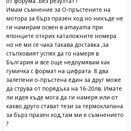
от форума .Без резултат !
Имам съмнение за О-пръстените на
мотора за бърз празен ход но никъде не
ги намирам освен в amayama при
японците открих каталожните номера
но не ми се чака такава доставка ,за
стъпковият успях да го намеря в
България и все още недоумявам как
гумичка с формат на цифрата 8 два
залепени о-пръстена един за друг може
да струва от порядъка на 16-20лв. Имате
ли идея къде мога да ги намеря или от
какво друго стават тези за термоклапана
за бърз празен ход,там ми е съмнението
?