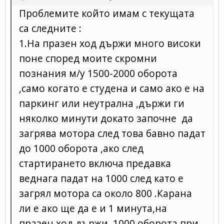
Проблемите който имам с текущата
са следните :
1.На празен ход държи много високи
поне според моите скромни
познания м/у 1500-2000 оборота
,само когато е студена и само ако е на
паркинг или неутрална ,държи ги
няколко минути докато започне да
загрява мотора след това бавно падат
до 1000 оборота ,ако след
стартирането включа предавка
веднага падат на 1000 след като е
загрял мотора са около 800 .Карана
ли е ако ще да е и 1 минута,на
празен ход държи 1000 оборота при