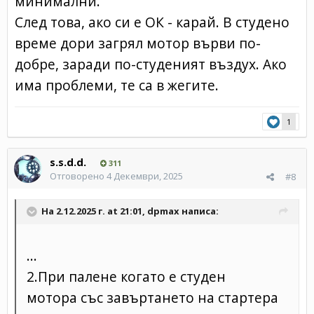
минимални.
След това, ако си е ОК - карай. В студено
време дори загрял мотор върви по-
добре, заради по-студеният въздух. Ако
има проблеми, те са в жегите.
1
s.s.d.d.
311
Отговорено
4 Декември, 2025
#8
На 2.12.2025 г. at 21:01,
dpmax
написа:
...
2.При палене когато е студен
мотора със завъртането на стартера