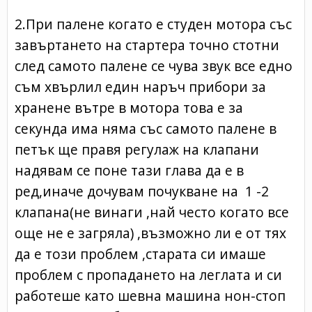
2.При палене когато е студен мотора със
завъртането на стартера точно стотни
след самото палене се чува звук все едно
съм хвърлил един наръч прибори за
хранене вътре в мотора това е за
секунда има няма със самото палене в
петък ще правя регулаж на клапани
надявам се поне тази глава да е в
ред,иначе дочувам почукване на 1 -2
клапана(не винаги ,най често когато все
още не е загряла) ,възможно ли е от тях
да е този проблем ,старата си имаше
проблем с пропадането на леглата и си
работеше като шевна машина нон-стоп