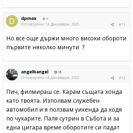
dpmax
0
Отговорено
13 Декември, 2025
#11
Но все още държи много високи обороти
първите няколко минути ?
angelbangel
15
Отговорено
14 Декември, 2025
#12
Пич, филмираш се. Карам същата хонда
като твоята. Изполвам служебен
автомобил и я ползвам уикенда да ходя
по чукарите. Паля сутрин в Събота и за
една цигара време оборотите си падат