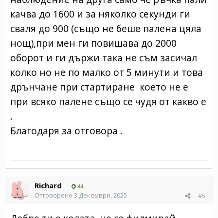
качва до 1600 и за няколко секунди ги
сваля до 900 (също не беше палена цяла
нощ),при мен ги повишава до 2000
оборот и ги държи така не съм засичал
колко но не по малко от 5 минути и това
дрънчане при стартиране което не е
при всяко палене също се чудя от какво е
.
Благодаря за отговора .
Richard
44
Отговорено
3 Декември, 2025
#5