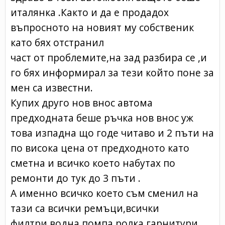
италянка .Както и да е продадох
въпросното на новият му собственик
като бях отстранил
част от проблемите,на зад разбира се ,и
го бях информирал за тези който поне за
мен са известни.
Купих друго нов внос автома
предходната беше ръчка нов внос уж
това изпадна що годе читаво и 2 пъти на
по висока цена от предходното като
сметна и всичко което набутах по
ремонти до тук до 3 пъти .
А именно всичко което съм сменил на
тази са всички ремъци,всички
филтри,водна помпа,ролка,гарнитури