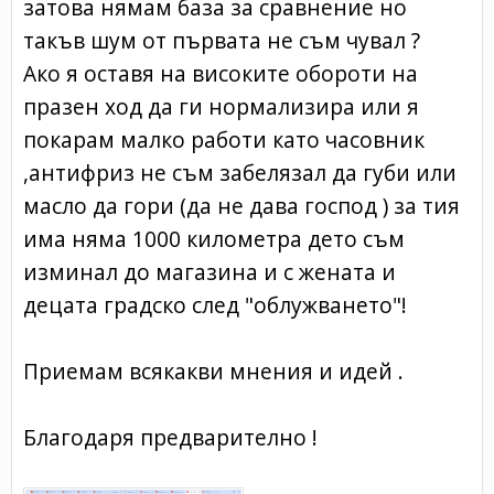
затова нямам база за сравнение но
такъв шум от първата не съм чувал ?
Ако я оставя на високите обороти на
празен ход да ги нормализира или я
покарам малко работи като часовник
,антифриз не съм забелязал да губи или
масло да гори (да не дава господ ) за тия
има няма 1000 километра дето съм
изминал до магазина и с жената и
децата градско след "облужването"!
Приемам всякакви мнения и идей .
Благодаря предварително !