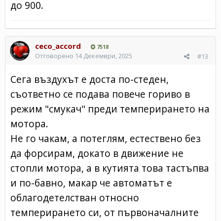
до 900.
ceco_accord
7518
Отговорено
14 Декември, 2025
#13
Сега въздухът е доста по-стеден,
съответно се подава повече гориво в
режим "смукач" преди темперирането на
мотора.
Не го чакам, а потеглям, естествено без
да форсирам, докато в движение не
стопли мотора, а в кутията това тастъпва
и по-бавно, макар че автоматът е
облагодетелстван относно
темперирането си, от първоначалните