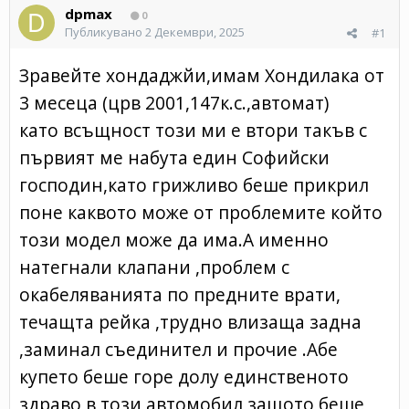
dpmax
0
Публикувано
2 Декември, 2025
#1
Зравейте хондаджйи,имам Хондилака от
3 месеца (црв 2001,147к.с.,автомат)
като всъщност този ми е втори такъв с
първият ме набута един Софийски
господин,като грижливо беше прикрил
поне каквото може от проблемите който
този модел може да има.А именно
натегнали клапани ,проблем с
окабеляванията по предните врати,
течащта рейка ,трудно влизаща задна
,заминал съединител и прочие .Абе
купето беше горе долу единственото
здраво в този автомобил защото беше