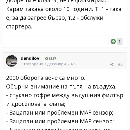
Добре ти е колата, не се филмирай.
Карам такава около 10 години. Т. 1 - така
е, за да загрее бързо, т.2 - обслужи
стартера.
1
dandilov
3327
Отговорено
3 Декември, 2025
#6
2000 оборота вече са много.
Обърни внимание на пътя на въздуха.
- спукано гофре между въдушния филтър
и дроселовата клапа;
- Зацапан или проблемен MAF сензор;
- Зацапан или проблемен MAP сензор;
- Нарушен вакуум (спукани маркучи);