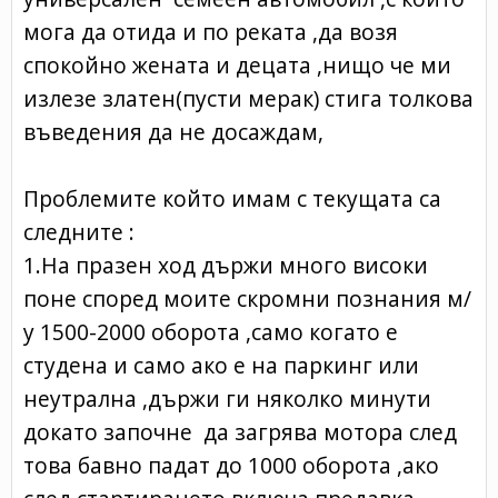
мога да отида и по реката ,да возя
спокойно жената и децата ,нищо че ми
излезе златен(пусти мерак) стига толкова
въведения да не досаждам,
Проблемите който имам с текущата са
следните
:
1.На празен ход държи много високи
поне според моите скромни познания м/
у 1500-2000 оборота ,само когато е
студена и само ако е на паркинг или
неутрална ,държи ги няколко минути
докато започне да загрява мотора след
това бавно падат до 1000 оборота ,ако