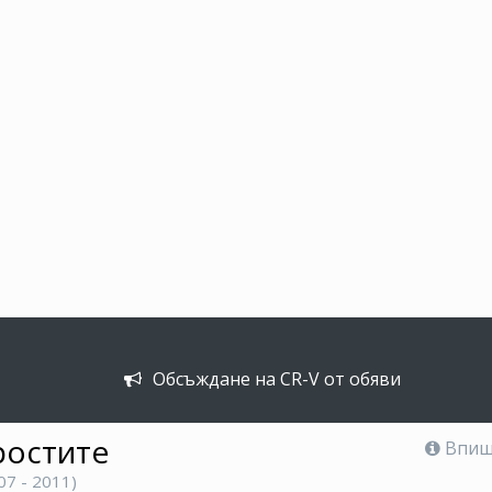
Обсъждане на CR-V от обяви
ростите
Впише
07 - 2011)