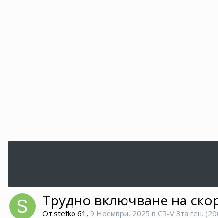
Трудно включване на ско
От
stefko 61
,
9 Ноември, 2025
в
CR-V 3та ген. (20