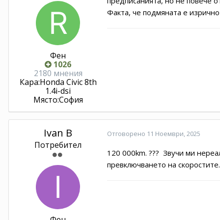
предписанията, но не повече от
Факта, че подмяната е изрично
Фен
1026
2180 мнения
Кара:
Honda Civic 8th
1.4i-dsi
Място:
София
Ivan B
Отговорено
11 Ноември, 2025
Потребител
120 000km. ??? Звучи ми нереал
превключването на скоростите.
Фен