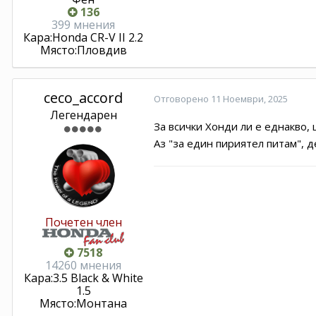
136
399 мнения
Кара:
Honda CR-V II 2.2
Място:
Пловдив
ceco_accord
Отговорено
11 Ноември, 2025
Легендарен
За всички Хонди ли е еднакво,
Аз "за един пириятел питам", д
Почетен член
7518
14260 мнения
Кара:
3.5 Black & White
1.5
Място:
Монтана