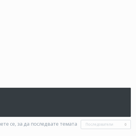
те се, за да последвате темата
Последователи
0