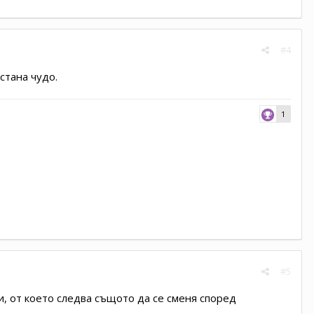
#4
 стана чудо.
1
#5
, от което следва същото да се сменя според