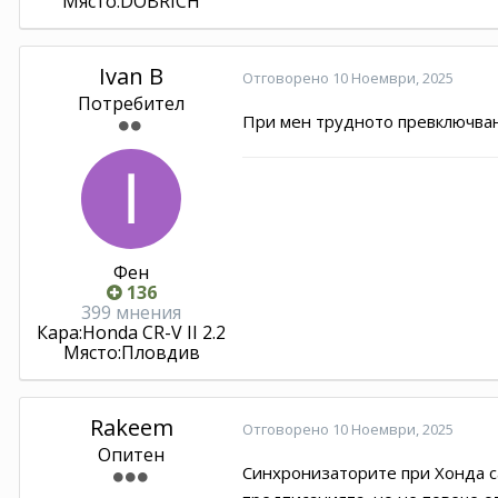
Място:
DOBRICH
Ivan B
Отговорено
10 Ноември, 2025
Потребител
При мен трудното превключване
Фен
136
399 мнения
Кара:
Honda CR-V II 2.2
Място:
Пловдив
Rakeem
Отговорено
10 Ноември, 2025
Опитен
Синхронизаторите при Хонда са