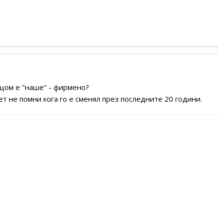
 щом е "наше" - фирмено?
ет не помни кога го е сменял през последните 20 години.