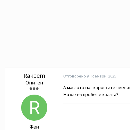
Rakeem
Отговорено
9 Ноември, 2025
Опитен
А маслото на скоростите сменян
На какъв пробег е колата?
Фен