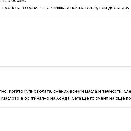
 120 000км..
 посочена в сервизната книжка е показателно, при доста друг
но. Когато купих колата, смених всички масла и течности. Сл
 Маслото е оригинално на Хонда. Сега ще го сменя на още по