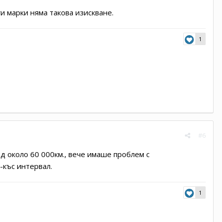
и марки няма такова изискване.
1
#6
ед около 60 000км., вече имаше проблем с
-къс интервал.
1