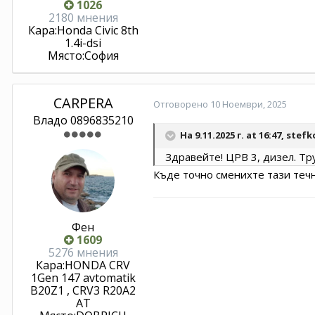
1026
2180 мнения
Кара:
Honda Civic 8th
1.4i-dsi
Място:
София
CARPERA
Отговорено
10 Ноември, 2025
Владо 0896835210
На 9.11.2025 г. at 16:47,
stefk
Здравейте! ЦРВ 3, дизел. Тр
Къде точно сменихте тази течно
Фен
1609
5276 мнения
Кара:
HONDA CRV
1Gen 147 avtomatik
B20Z1 , CRV3 R20A2
AT