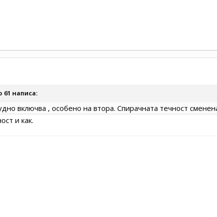
o 61
написа:
удно включва , особено на втора. Спирачната течност сменен
ст и как.