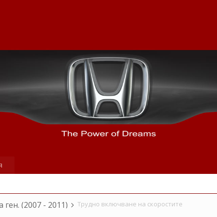
я
а ген. (2007 - 2011)
Трудно включване на скоростите