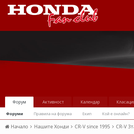
Форум
Активност
Календар
Класаци
Форуми
Правила на форума
Екип
Кой е онлайн?
Начало
Нашите Хонди
CR-V since 1995
CR-V 3т