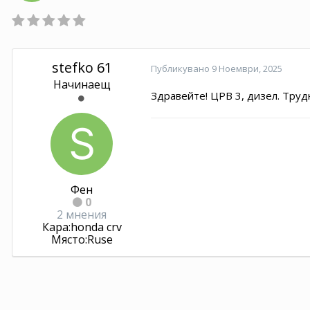
stefko 61
Публикувано
9 Ноември, 2025
Начинаещ
Здравейте! ЦРВ 3, дизел. Труд
Фен
0
2 мнения
Кара:
honda crv
Място:
Ruse