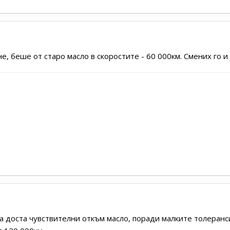
, беше от старо масло в скоростите - 60 000км. Смених го и
 доста чувствителни откъм масло, поради малките толеранси