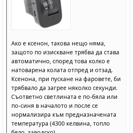
Ако е ксенон, такова нещо няма,
защото по изискване трябва да става
автоматично, според това колко е
натоварена колата отпред и отзад.
Ксенона, при пускане на фаровете, би
трябвало да загрее няколко секунди.
Съответно светлината е по-бяла или
по-синя в началото и после се
нормализира към предназначената
температура (4300 келвина, топло
бяло, заводско).