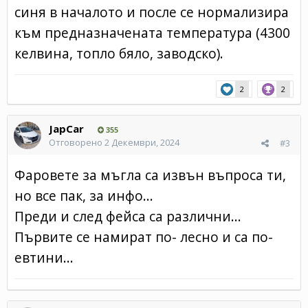
синя в началото и после се нормализира
към предназначената температура (4300
келвина, топло бяло, заводско).
2
2
JapCar
355
Отговорено
2 Декември, 2024
#3
Фаровете за мъгла са извън въпроса ти,
но все пак, за инфо...
Преди и след фейса са различни...
Първите се намират по- лесно и са по-
евтини...