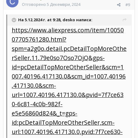
Отговорено
5 Декември, 2024
#9
На 5.12.2024 г. at 9:28,
desko
написа:
https://www.aliexpress.com/item/10050
07705761280.html?
spm=a2g0o.detail.pcDetailTopMoreOthe
rSeller.11.79e0so7Oso7OjQ&gps-
id=pcDetailTopMoreOtherSeller&scm=1
007.40196.417130.0&scm_id=1007.40196
.417130.0&scm-
url=1007.40196.417130.0&pvid=7f7ce63
0-6c81-4c0b-982f-
e5e56860d824&_t=gps-
id:pcDetailTopMoreOtherSeller,scm-
url:1007.40196.417130.0,pvid:7f7ce630-