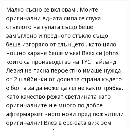
Малко късно се вклювам.. Моите
оригинални едната липа се спука
стъклото на лупата също беше
замъглено и предното стъкло също
беше изгоряло от слънцето.. като цяло
нощно каране беше мъка! Взех си Johns
които са производство на TYC Тайланд.
Левия не пасна перфектно имаше нужда
от 2 шайбички от долната страна където
е болта за да може да легне както трябва.
Като качество режат светлината като
оригиналните и е много по добре
афтермаркет чисто нови пред пожълтели
оригинални! Влез в epc-data виж оем