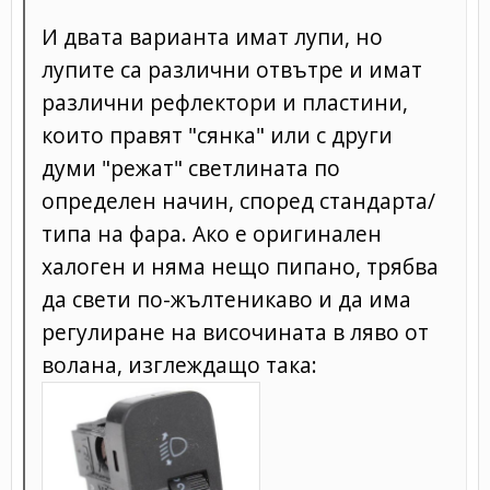
И двата варианта имат лупи, но
лупите са различни отвътре и имат
различни рефлектори и пластини,
които правят "сянка" или с други
думи "режат" светлината по
определен начин, според стандарта/
типа на фара. Ако е оригинален
халоген и няма нещо пипано, трябва
да свети по-жълтеникаво и да има
регулиране на височината в ляво от
волана, изглеждащо така: