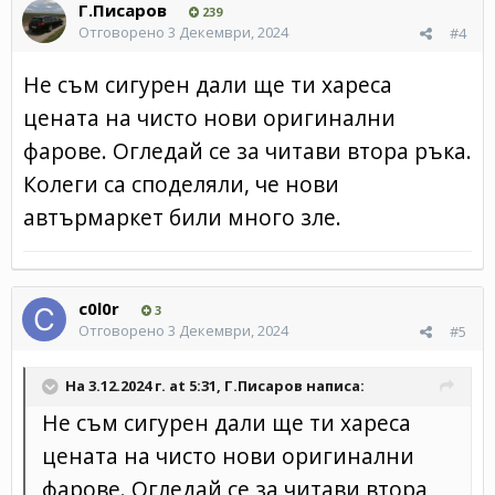
Г.Писаров
239
Отговорено
3 Декември, 2024
#4
Не съм сигурен дали ще ти хареса
цената на чисто нови оригинални
фарове. Огледай се за читави втора ръка.
Колеги са споделяли, че нови
автърмаркет били много зле.
c0l0r
3
Отговорено
3 Декември, 2024
#5
На 3.12.2024 г. at 5:31,
Г.Писаров
написа:
Не съм сигурен дали ще ти хареса
цената на чисто нови оригинални
фарове. Огледай се за читави втора