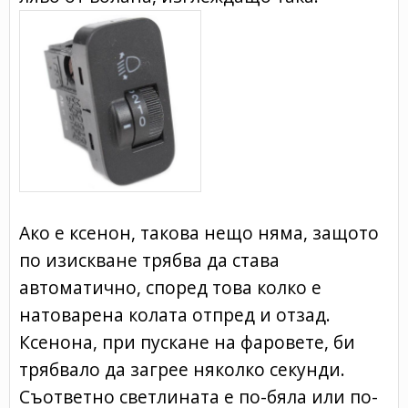
Ако е ксенон, такова нещо няма, защото
по изискване трябва да става
автоматично, според това колко е
натоварена колата отпред и отзад.
Ксенона, при пускане на фаровете, би
трябвало да загрее няколко секунди.
Съответно светлината е по-бяла или по-