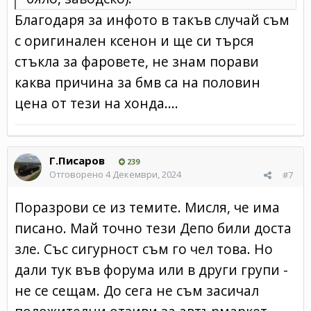
Благодаря за инфото в такъв случай съм
с оригинален ксенон и ще си търся
стъкла за фаровете, не знам порави
каква причина за бмв са на половин
цена от тези на хонда....
Г.Писаров
239
Отговорено
4 Декември, 2024
#7
Поразрови се из темите. Мисля, че има
писано. Май точно тези Депо били доста
зле. Със сигурност съм го чел това. Но
дали тук във форума или в други групи -
не се сещам. До сега не съм засичал