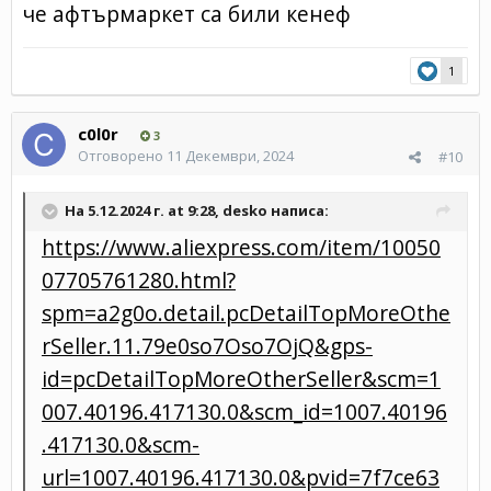
че афтърмаркет са били кенеф
1
c0l0r
3
Отговорено
11 Декември, 2024
#10
На 5.12.2024 г. at 9:28,
desko
написа:
https://www.aliexpress.com/item/10050
07705761280.html?
spm=a2g0o.detail.pcDetailTopMoreOthe
rSeller.11.79e0so7Oso7OjQ&gps-
id=pcDetailTopMoreOtherSeller&scm=1
007.40196.417130.0&scm_id=1007.40196
.417130.0&scm-
url=1007.40196.417130.0&pvid=7f7ce63