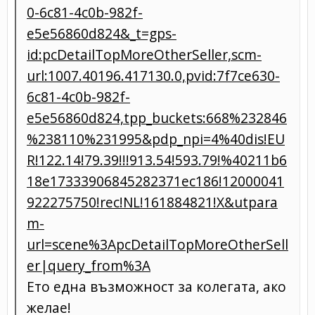
0-6c81-4c0b-982f-
e5e56860d824&_t=gps-
id:pcDetailTopMoreOtherSeller,scm-
url:1007.40196.417130.0,pvid:7f7ce630-
6c81-4c0b-982f-
e5e56860d824,tpp_buckets:668%232846
%238110%231995&pdp_npi=4%40dis!EU
R!122.14!79.39!!!913.54!593.79!%40211b6
18e17333906845282371ec186!12000041
922275750!rec!NL!161884821!X&utpara
m-
url=scene%3ApcDetailTopMoreOtherSell
er|query_from%3A
Eто една възможност за колегата, ако
желае!