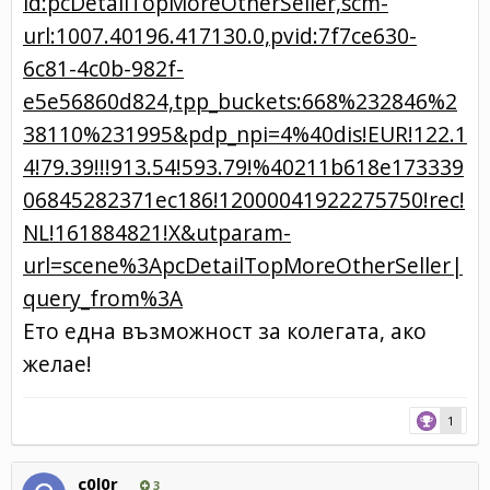
id:pcDetailTopMoreOtherSeller,scm-
url:1007.40196.417130.0,pvid:7f7ce630-
6c81-4c0b-982f-
e5e56860d824,tpp_buckets:668%232846%2
38110%231995&pdp_npi=4%40dis!EUR!122.1
4!79.39!!!913.54!593.79!%40211b618e173339
06845282371ec186!12000041922275750!rec!
NL!161884821!X&utparam-
url=scene%3ApcDetailTopMoreOtherSeller|
query_from%3A
Eто една възможност за колегата, ако
желае!
1
c0l0r
3