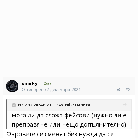
smirky
58
Отговорено
2 Декември, 2024
#2
На 2.12.2024 г. at 11:48,
c0l0r
написа:
мога ли да сложа фейсови (нужно ли е
преправяне или нещо допълнително)
Фаровете се сменят без нужда да се