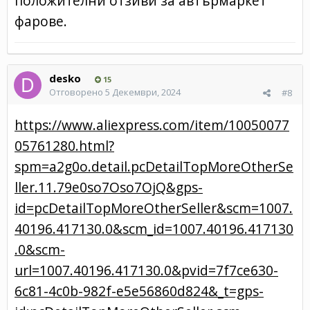
положителни отзиви за автърмаркет
фарове.
desko
15
Отговорено
5 Декември, 2024
#8
https://www.aliexpress.com/item/10050077
05761280.html?
spm=a2g0o.detail.pcDetailTopMoreOtherSe
ller.11.79e0so7Oso7OjQ&gps-
id=pcDetailTopMoreOtherSeller&scm=1007.
40196.417130.0&scm_id=1007.40196.417130
.0&scm-
url=1007.40196.417130.0&pvid=7f7ce630-
6c81-4c0b-982f-e5e56860d824&_t=gps-