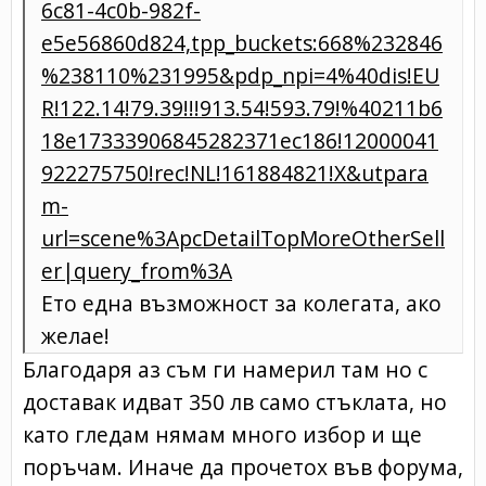
6c81-4c0b-982f-
e5e56860d824,tpp_buckets:668%232846
%238110%231995&pdp_npi=4%40dis!EU
R!122.14!79.39!!!913.54!593.79!%40211b6
18e17333906845282371ec186!12000041
922275750!rec!NL!161884821!X&utpara
m-
url=scene%3ApcDetailTopMoreOtherSell
er|query_from%3A
Eто една възможност за колегата, ако
желае!
Благодаря аз съм ги намерил там но с
доставак идват 350 лв само стъклата, но
като гледам нямам много избор и ще
поръчам. Иначе да прочетох във форума,