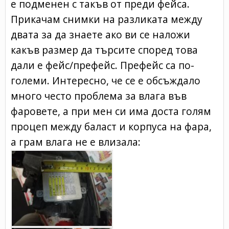
е подменен с такъв от преди фейса.
Прикачам снимки на разликата между
двата за да знаете ако ви се наложи
какъв размер да търсите според това
дали е фейс/префейс. Префейс са по-
големи. Интересно, че се е обсъждало
много често проблема за влага във
фаровете, а при мен си има доста голям
процеп между баласт и корпуса на фара,
а грам влага не е влизала: