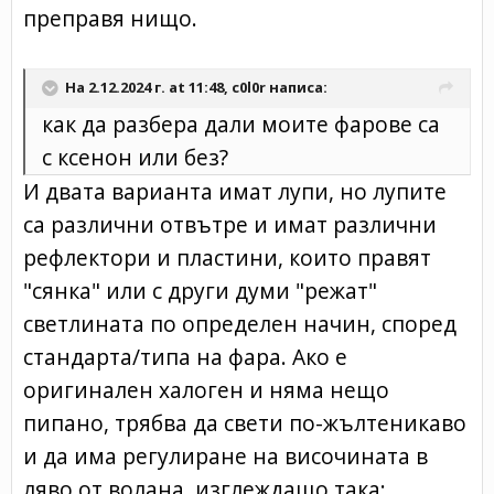
преправя нищо.
На 2.12.2024 г. at 11:48,
c0l0r
написа:
как да разбера дали моите фарове са
с ксенон или без?
И двата варианта имат лупи, но лупите
са различни отвътре и имат различни
рефлектори и пластини, които правят
"сянка" или с други думи "режат"
светлината по определен начин, според
стандарта/типа на фара. Ако е
оригинален халоген и няма нещо
пипано, трябва да свети по-жълтеникаво
и да има регулиране на височината в
ляво от волана, изглеждащо така: