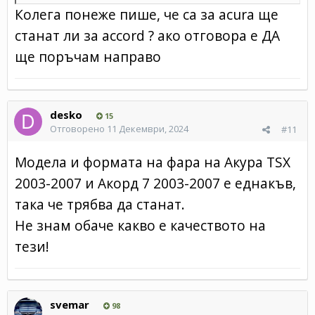
Колега понеже пише, че са за acura ще
станат ли за accord ? ако отговора е ДА
ще поръчам направо
desko
15
Отговорено
11 Декември, 2024
#11
Модела и формата на фара на Акура TSX
2003-2007 и Акорд 7 2003-2007 е еднакъв,
така че трябва да станат.
Не знам обаче какво е качеството на
тези!
svemar
98