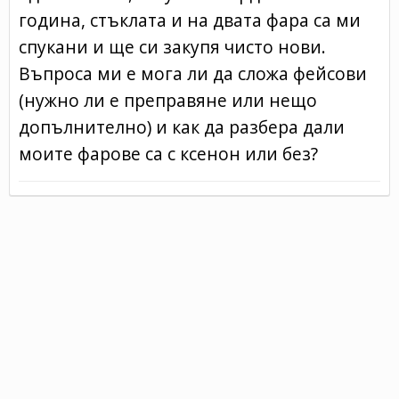
година, стъклата и на двата фара са ми
спукани и ще си закупя чисто нови.
Въпроса ми е мога ли да сложа фейсови
(нужно ли е преправяне или нещо
допълнително) и как да разбера дали
моите фарове са с ксенон или без?