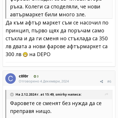
ръка. Колеги са споделяли, че нови
автърмаркет били много зле.
Да към афтър маркет съм се насочил по
принцип, първо щях да поръчам само
стъкла и да ги сменя но стъклада са 350
лв двата а нови фарове афтърмаркет са
300 лв
на DEPO
c0l0r
3
Отговорено
4 Декември, 2024
#6
На 2.12.2024 г. at 15:49,
smirky
написа:
Фаровете се сменят без нужда да се
преправя нищо.