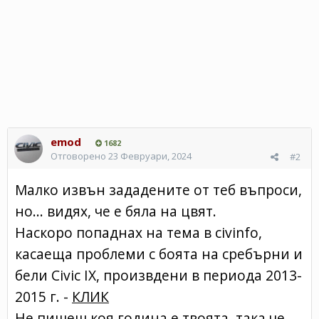
emod
1682
Отговорено
23 Февруари, 2024
#2
Малко извън зададените от теб въпроси,
но... видях, че е бяла на цвят.
Наскоро попаднах на тема в civinfo,
касаеща проблеми с боята на сребърни и
бели Civic IX, произвдени в периода 2013-
2015 г. -
КЛИК
Не пишеш коя година е твоята, така че