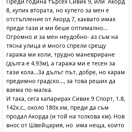
Преди година търсех Сивик 9, или Акорд
8, купих втората, но купето за мен е
отстъпление от Акорд 7, каквато имах
преди тази и ми беше оптимално...
Огромно и за мен неудобно- аз съм на
тясна улица и много спрели срещу
гаража ми коли, трудно маневриране
(дълга е 4.93м), а гаража ми е тесен за
тази кола...За дълъг път, добре, но карам
предимно градско..., за това реших да
взема по-малка.
И така, сега капарирах Сивик 9 Спорт, 1.8,
142к.с., около 180х.км, преди да съм
продал Акорда (и той на толкова км). Нов
внос от Швейцария, но има неща, които