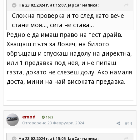
На 23.02.2024 г. at 15:07,
JapCar
написа:
Сложна проверка и то след като вече
стане моя..., сега не става...
Редно е да имаш право на тест драйв.
Хващаш пътя за Ловеч, на билото
обръщаш и спускаш надолу на директна,
или 1 предавка под нея, и не пипаш
газта, докато не слезеш долу. Ако намаля
доста, мини на най високата предавка.
emod
1682
Отговорено
23 Февруари, 2024
#14
На 23.02.2024 г. at 15:05,
JapCar
написа: