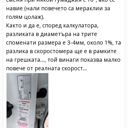
навие (нали повечето са мераклии за
голям цолаж).
Както и да е, според калкулатора,
разликата в диаметъра на трите
споменати размера е 3-4мм, около 1%, та
разлика в скоростомера ще е в рамките
на грешката..., той винаги показва малко
повече от реалната скорост...