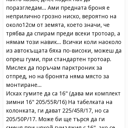
поразгледам... Ами предната броня е
неприлично грозно ниско, вероятно на
около12см от земята, което значи, че
трябва да спирам преди всеки тротоар, а
нямам този навик... Всички коли наоколо
из автокъщата бяха по-високи, можеш да
опреш гуми, при стандартен тротоар.
Мислех да поръчам парктроник за
отпред, но на бронята няма място за
монтиране...
Исках гумите да са 16" (дава ми комплект
зимни 16" 205/55R/16) На табелката на
колонката, ги дават 225/45R/17, но са
205/50Р/17. Може би ще търся да ги
сменя при някой гумаджия с 16", ако се