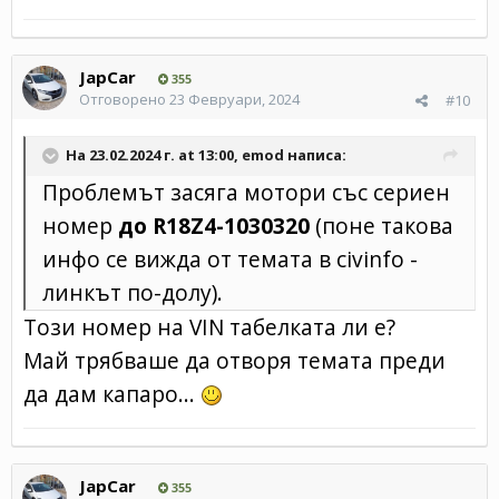
JapCar
355
Отговорено
23 Февруари, 2024
#10
На 23.02.2024 г. at 13:00,
emod
написа:
Проблемът засяга мотори със сериен
номер
до R18Z4-1030320
(поне такова
инфо се вижда от темата в civinfo -
линкът по-долу).
Този номер на VIN табелката ли е?
Май трябваше да отворя темата преди
да дам капаро...
JapCar
355