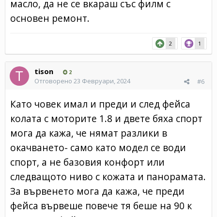
масло, да не се вкараш със филм с
основен ремонт.
2
1
tison
2
Отговорено
23 Февруари, 2024
#6
Като човек имал и преди и след фейса
колата с моторите 1.8 и двете бяха спорт
мога да кажа, че нямат разлики в
окачването- само като модел се води
спорт, а не базовия конфорт или
следващото ниво с кожата и панорамата.
За вървенето мога да кажа, че преди
фейса вървеше повече тя беше на 90 к