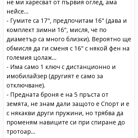
не ми харесват от първия оглед, ама
нейсе...
- Гумите са 17", предпочитам 16" (дава и
комплект зимни 16", мисля, че по
диаметър са много близки). Вероятно ще
обмисля да ги сменя с 16" с някой фен на
големия цолаж...
- Има само 1 ключ с дистанционно и
имобилайзер (другият е само за
отключване).
- Предната броня е на 5 пръста от
земята, не знам дали защото е Спорт и е
с някакви други пружини, но трябва да
променям навиците си при спиране до
тротоар...