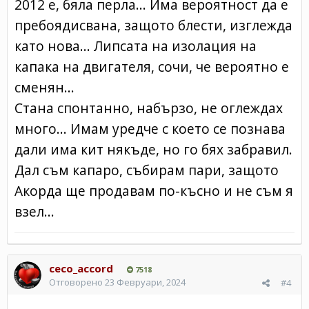
2012 е, бяла перла... Има вероятност да е
пребоядисвана, защото блести, изглежда
като нова... Липсата на изолация на
капака на двигателя, сочи, че вероятно е
сменян...
Стана спонтанно, набързо, не оглеждах
много... Имам уредче с което се познава
дали има кит някъде, но го бях забравил.
Дал съм капаро, събирам пари, защото
Акорда ще продавам по-късно и не съм я
взел...
ceco_accord
7518
Отговорено
23 Февруари, 2024
#4