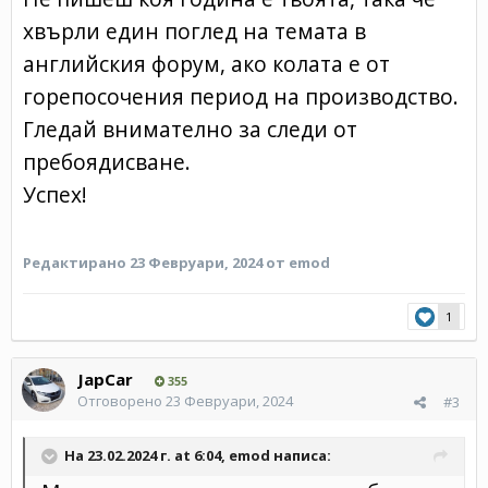
хвърли един поглед на темата в
английския форум, ако колата е от
горепосочения период на производство.
Гледай внимателно за следи от
пребоядисване.
Успех!
Редактирано
23 Февруари, 2024
от emod
1
JapCar
355
Отговорено
23 Февруари, 2024
#3
На 23.02.2024 г. at 6:04,
emod
написа: