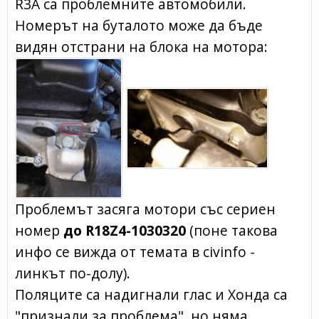
R3A са проблемните автомобили.
Номерът на буталото може да бъде
видян отстрани на блока на мотора:
Проблемът засяга мотори със сериен
номер
до R18Z4-1030320
(поне такова
инфо се вижда от темата в civinfo -
линкът по-долу).
Поляците са надигнали глас и Хонда са
"признали за проблема", но няма