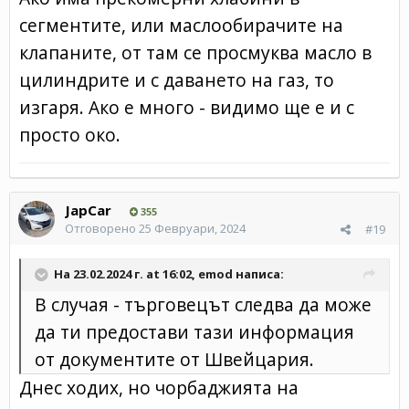
сегментите, или маслообирачите на
клапаните, от там се просмуква масло в
цилиндрите и с даването на газ, то
изгаря. Ако е много - видимо ще е и с
просто око.
JapCar
355
Отговорено
25 Февруари, 2024
#19
На 23.02.2024 г. at 16:02,
emod
написа:
В случая - търговецът следва да може
да ти предостави тази информация
от документите от Швейцария.
Днес ходих, но чорбаджията на