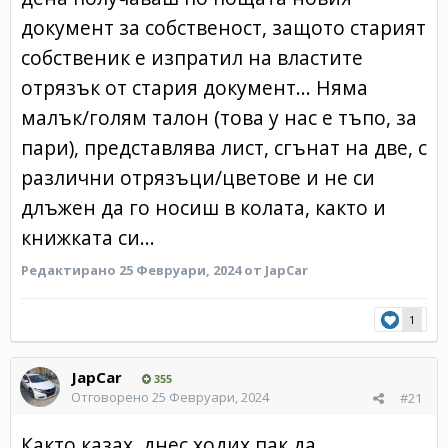
документ за собственост, защото старият
собственик е изпратил на властите
отрязък от стария документ... Няма
малък/голям талон (това у нас е тъпо, за
пари), представлява лист, сгънат на две, с
различни отрязъци/цветове и не си
длъжен да го носиш в колата, както и
книжката си...
Редактирано
25 Февруари, 2024
от JapCar
1
JapCar
355
Отговорено
25 Февруари, 2024
#21
Както казах, днес ходих пак да