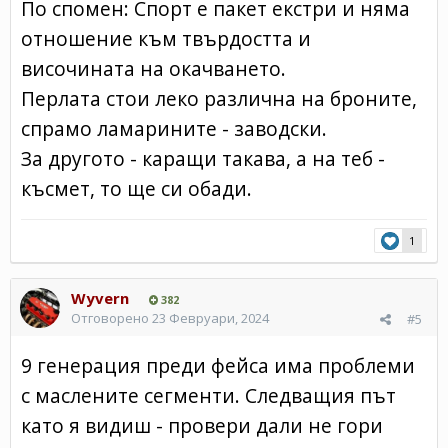
По спомен: Спорт е пакет екстри и няма
отношение към твърдостта и
височината на окачването.
Перлата стои леко различна на броните,
спрамо ламарините - заводски.
За другото - каращи такава, а на теб -
късмет, то ще си обади.
1
Wyvern
382
Отговорено
23 Февруари, 2024
#5
9 генерация преди фейса има проблеми
с маслените сегменти. Следващия път
като я видиш - провери дали не гори