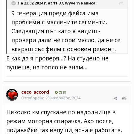
На 23.02.2024 г. at 11:37,
Wyvern
написа:
9 генерация преди фейса има
проблеми с маслените сегменти.
Следващия път като я видиш -
провери дали не гори масло, да не се
вкараш със филм с основен ремонт.
Е как да я проверя...? На студено не
пушеше, на топло не знам...
ceco_accord
7518
Отговорено
23 Февруари, 2024
#9
Няколко км спускане по надолнище в
режим моторна спирачка. Ако после,
подавайки газ изпуши, ясна е работата.