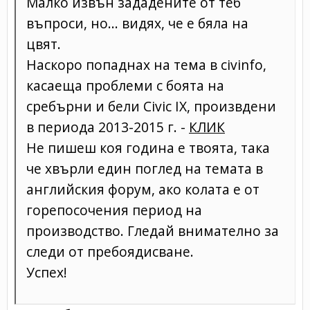
Малко извън зададените от теб
въпроси, но... видях, че е бяла на
цвят.
Наскоро попаднах на тема в civinfo,
касаеща проблеми с боята на
сребърни и бели Civic IX, произвдени
в периода 2013-2015 г. -
КЛИК
Не пишеш коя година е твоята, така
че хвърли един поглед на темата в
английския форум, ако колата е от
горепосочения период на
производство. Гледай внимателно за
следи от пребоядисване.
Успех!