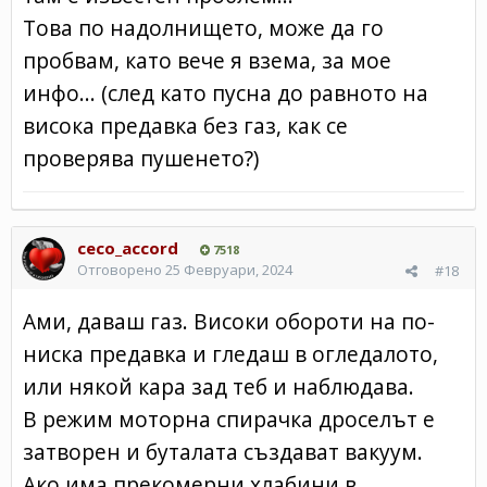
Това по надолнището, може да го
пробвам, като вече я взема, за мое
инфо... (след като пусна до равното на
висока предавка без газ, как се
проверява пушенето?)
ceco_accord
7518
Отговорено
25 Февруари, 2024
#18
Ами, даваш газ. Високи обороти на по-
ниска предавка и гледаш в огледалото,
или някой кара зад теб и наблюдава.
В режим моторна спирачка дроселът е
затворен и буталата създават вакуум.
Ако има прекомерни хлабини в