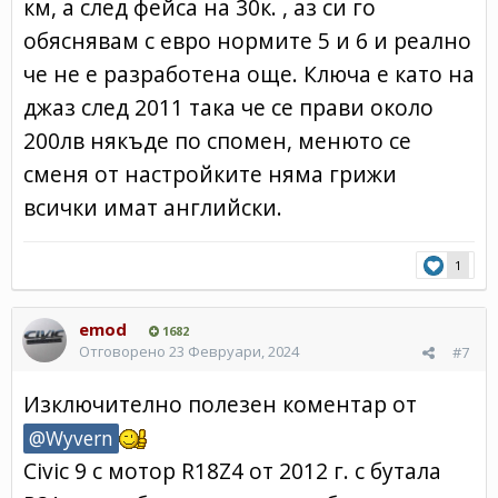
км, а след фейса на 30к. , аз си го
обяснявам с евро нормите 5 и 6 и реално
че не е разработена още. Ключа е като на
джаз след 2011 така че се прави около
200лв някъде по спомен, менюто се
сменя от настройките няма грижи
всички имат английски.
1
emod
1682
Отговорено
23 Февруари, 2024
#7
Изключително полезен коментар от
@Wyvern
Civic 9 с мотор R18Z4 от 2012 г. с бутала