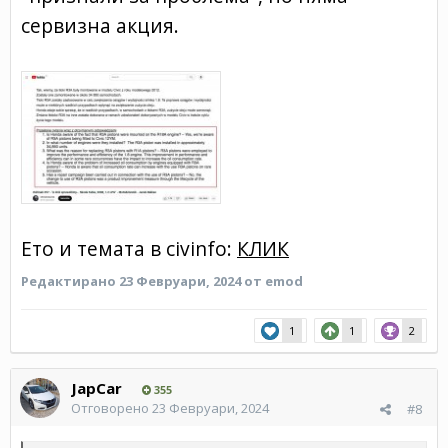
сервизна акция.
Ето и темата в civinfo:
КЛИК
Редактирано
23 Февруари, 2024
от emod
1
1
2
JapCar
355
Отговорено
23 Февруари, 2024
#8