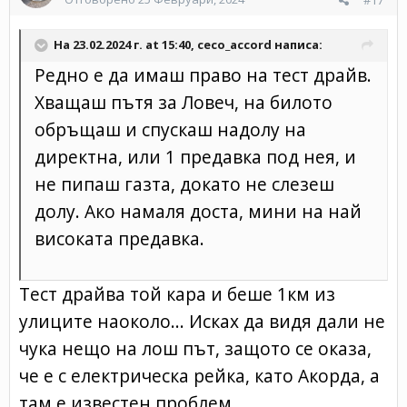
#17
На 23.02.2024 г. at 15:40,
ceco_accord
написа:
Редно е да имаш право на тест драйв.
Хващаш пътя за Ловеч, на билото
обръщаш и спускаш надолу на
директна, или 1 предавка под нея, и
не пипаш газта, докато не слезеш
долу. Ако намаля доста, мини на най
високата предавка.
Тест драйва той кара и беше 1км из
улиците наоколо... Исках да видя дали не
чука нещо на лош път, защото се оказа,
че е с електрическа рейка, като Акорда, а
там е известен проблем...