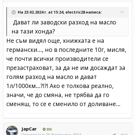
На 23.02.2024 г. at 15:24,
electric28
написа:
Дават ли заводски разход на масло
на тази хонда?
Не съм видял още, книжката е на
германски..., но в последните 10г, мисля,
че почти всички производители се
презастраховат, за да не им досаждат за
голям разход на масло и дават
1л/1000км...?!?! Ако е толкова реално,
значи, че до смяна, не трябва да го
сменяш, то се е сменило от доливане...
JapCar
355
Отговорено
25 Февруари, 2024