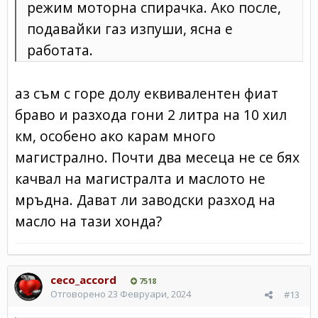
режим моторна спирачка. Ако после,
подавайки газ изпуши, ясна е
работата.
аз съм с горе долу еквивалентен фиат
браво и разхода гони 2 литра на 10 хил
км, особено ако карам много
магистрално. Почти два месеца не се бях
качвал на магистралта и маслото не
мръдна. Дават ли заводски разход на
масло на тази хонда?
ceco_accord
7518
Отговорено
23 Февруари, 2024
#13