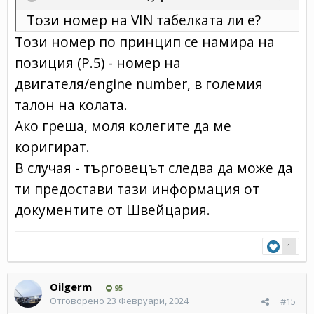
Този номер на VIN табелката ли е?
Този номер по принцип се намира на
позиция (P.5) - номер на
двигателя/engine number, в големия
талон на колата.
Ако греша, моля колегите да ме
коригират.
В случая - търговецът следва да може да
ти предостави тази информация от
документите от Швейцария.
1
Oilgerm
95
Отговорено
23 Февруари, 2024
#15