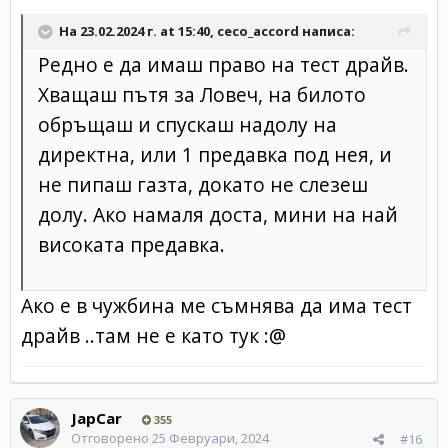
На 23.02.2024 г. at 15:40,
ceco_accord
написа:
Редно е да имаш право на тест драйв.
Хващаш пътя за Ловеч, на билото
обръщаш и спускаш надолу на
директна, или 1 предавка под нея, и
не пипаш газта, докато не слезеш
долу. Ако намаля доста, мини на най
високата предавка.
Ако е в чужбина ме съмнява да има тест
драйв ..там не е като тук
:@
JapCar
355
Отговорено
25 Февруари, 2024
#16