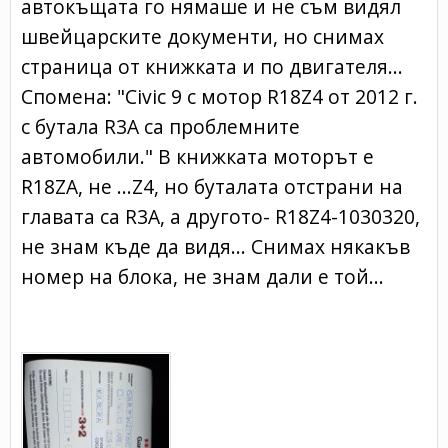
автокъщата го нямаше и не съм видял
швейцарските документи, но снимах
страница от книжката и по двигателя...
Спомена: "Civic 9 с мотор R18Z4 от 2012 г.
с бутала R3A са проблемните
автомобили." В книжката моторът е
R18ZA, не ...Z4, но буталата отстрани на
главата са R3A, а другото- R18Z4-1030320,
не знам къде да видя... Снимах някакъв
номер на блока, не знам дали е той...