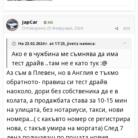
JapCar
355
Отговорено
25 Февруари, 2024
#20
На 23.02.2024 г. at 17:25,
jivetz
написа:
Ако е в чужбина ме съмнява да има
тест драйв ..там не е като тук
:@
Аз съм в Плевен, но в Англия е тъкмо
обратното- правиш си тест драйв
наоколо, дори без собственика да е в
колата, а продажбата става за 10-15 мин
на улицата, без нотариуси, такси, нови
номера...( с какъвто номер се регистрира
нова, с такъв умира на моргата) След 7
дена получаваш по пощата новия