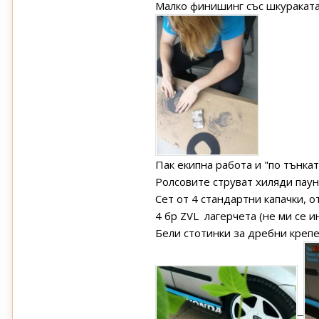
Малко финишинг със шкураката,
Пак екипна работа и "по тънкат
Ролсовите струват хиляди паун
Сет от 4 стандартни капачки, о
4 бр ZVL лагерчета (не ми се и
Бели стотинки за дребни крепе