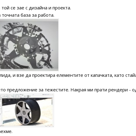
 той се зае с дизайна и проекта.
 точната база за работа.
ида, и взе да проектира елементите от капачката, като стайли
то предложение за тежестите. Накрая ми прати рендери - о
аехме.