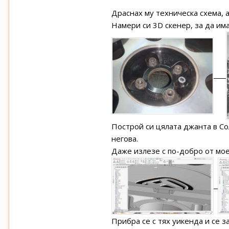
Драснах му техническа схема, а
Намери си 3D скенер, за да има
Построй си цялата джанта в Сол
негова.
Даже излезе с по-добро от мое
Прибра се с тях уикенда и се з