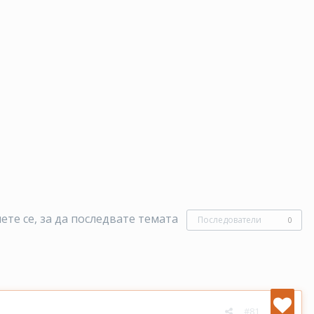
те се, за да последвате темата
Последователи
0
#81