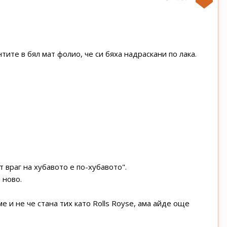
ите в бял мат фолио, че си бяха надраскани по лака.
т враг на хубавото е по-хубавото".
 ново.
е и не че стана тих като Rolls Royse, ама айде още