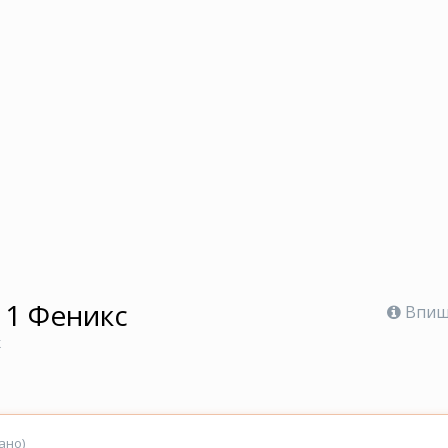
 1 Феникс
Впише
к
ано)