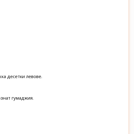
оха десетки левове.
ознат гумаджия.