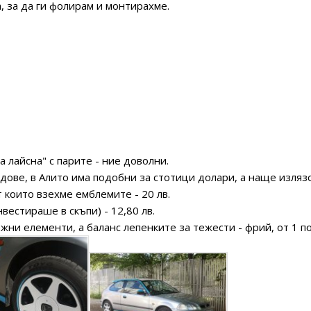
 за да ги фолирам и монтирахме.
а лайсна" с парите - ние доволни.
дове, в Алито има подобни за стотици долари, а наще изляз
т които взехме емблемите - 20 лв.
нвестираше в скъпи) - 12,80 лв.
жни елементи, а баланс лепенките за тежести - фрий, от 1 п