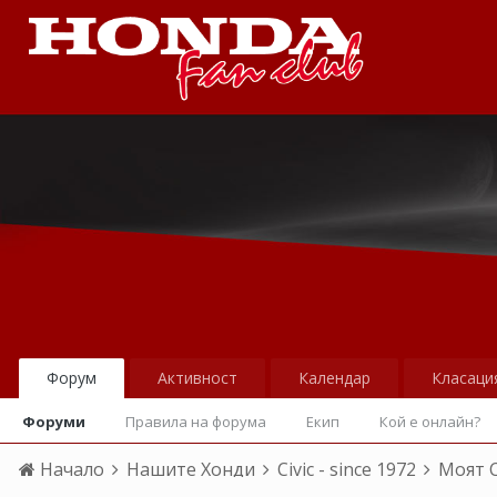
Форум
Активност
Календар
Класаци
Форуми
Правила на форума
Екип
Кой е онлайн?
Начало
Нашите Хонди
Civic - since 1972
Моят 