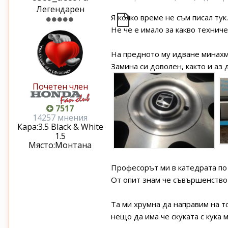
Легендарен
Я колко време не съм писал тук.
Не че е имало за какво технич
На предното му идване минахме
Замина си доволен, както и аз 
Почетен член
7517
14257 мнения
Кара:
3.5 Black & White
1.5
Място:
Монтана
Професорът ми в катедрата по д
От опит знам че съвършенствот
Та ми хрумна да направим на то
нещо да има че скуката с кука 