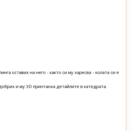
нга оставих на него - както си му харесва - колата си е
добрих и му 3D принтанха детайлите в катедрата.