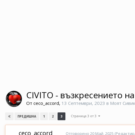
CIVITO - възкресението на
От
ceco_accord
,
13 Септември, 2023
в
Моят Сиви
Страница 3 от 3
1
2
3
ПРЕДИШНА
ceco_accord
Отговорено
20 Май, 2025
(Редактир