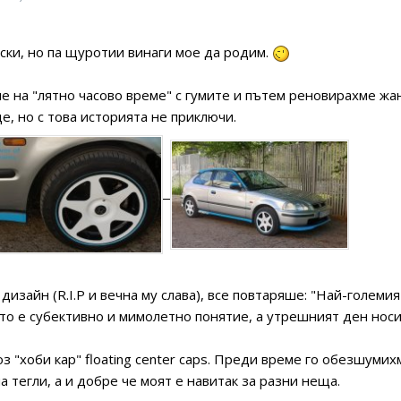
ески, но па щуротии винаги мое да родим.
 на "лятно часово време" с гумите и пътем реновирахме жант
де, но с това историята не приключи.
изайн (R.I.P и вечна му слава), все повтаряше: "Най-големия
о е субективно и мимолетно понятие, а утрешният ден носи
з "хоби кар" floating center caps. Преди време го обезшумихм
ма тегли, а и добре че моят е навитак за разни неща.