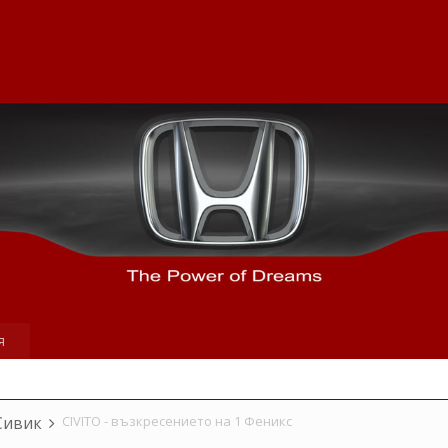
я
Сивик
CIVITO - възкресението на 1 Феникс