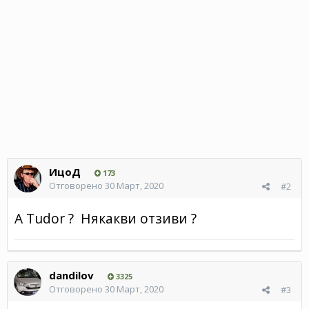
ИцоД
173
Отговорено
30 Март, 2020
#2
A Tudor ? Някакви отзиви ?
dandilov
3325
Отговорено
30 Март, 2020
#3