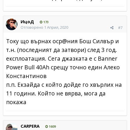
ИцоД
173
Отговорено
1 Април, 2020
#7
Току що върнах оср@ния Бош Силвър и
т.н. (последният да затвори) след 3 год.
експлоатация. Сега джазката е с Banner
Power Bull 40Ah срещу точно един Алеко
Константинов
п.п. Екзайда с който дойде го хвърлих на
11 години. Който не вярва, мога да
покажа
CARPERA
1609