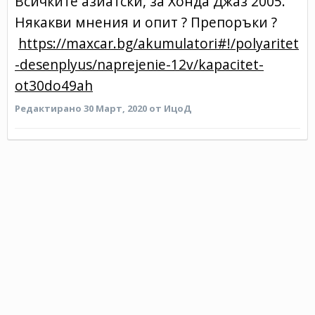
Всичките азиатски, за Хонда Джаз 2005.
Някакви мнения и опит ? Препоръки ?
https://maxcar.bg/akumulatori#!/polyaritet
-desenplyus/naprejenie-12v/kapacitet-
ot30do49ah
Редактирано
30 Март, 2020
от ИцоД