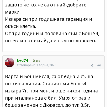
защото четох че са от най-добрите
марки.
Изкара си три годишната гаранция и
окъси клетка.
От три години и половина съм с Бош S4,
по-евтин от ексайда и съм по-доволен.
kvd74
689
Отговорено
1 Април, 2020
#6
Варта и Бош мисля, са от една и съща
поточна линия. Старият ми Бош s4
изкара 7г. при мен, и още някоя година
при италианеца е бил. Умря от раз и
беше заменен с Дюрасел, до тук 3,5г.