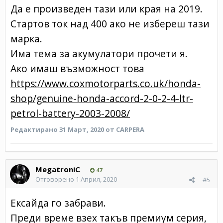
Да е произведен тази или края на 2019.
Стартов ток над 400 ако не избереш тази
марка.
Има тема за акумулатори прочети я.
Ако имаш възможност това
https://www.coxmotorparts.co.uk/honda-
shop/genuine-honda-accord-2-0-2-4-ltr-
petrol-battery-2003-2008/
Редактирано
31 Март, 2020
от CARPERA
MegatroniC
47
Отговорено
1 Април, 2020
#5
Ексайда го забрави.
Преди време взех такъв премиум серия,