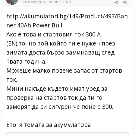
Отговорено
1 Април, 2020
#8
http://akumulatori.bg/149/Product/497/Ban
ner 40Ah Power Bull
Ако е това и стартовия ток 300 A
(EN),точно той който ти е нужен през
зимата,доста бързо заминаващ след
1вата година.
Можеше малко повече запас от стартов
ток.
Мини накъде където имат уред за
проверка на стартов ток да ти го
замерят,да си сигурен че поне е 300.
Ето я темата за акумулатора