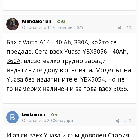
Mandalorian
68
Отговорено
14 Декември, 2025
#9
Бях с
Varta A14 - 40 Ah, 330A
, който се
предаде. Сега взех
Yuasa YBX5056 - 40Ah,
360A
, влезе малко трудно заради
издатините долу в основата. Моделът на
Yuasa без издатините е:
YBX5054
, но не
го намерих наличен и за това взех 5056.
berberian
9
Отговорено
20 Февруари
#10
И аз си взех Yuasa и съм доволен.Стария