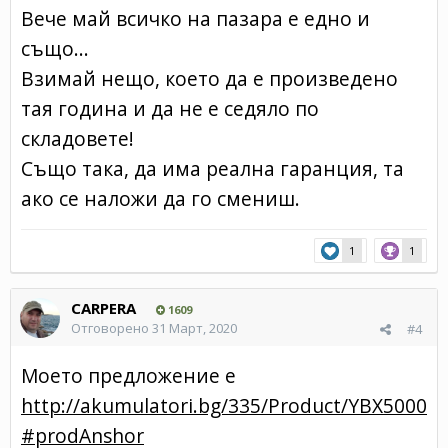
Вече май всичко на пазара е едно и
също...
Взимай нещо, което да е произведено
тая година и да не е седяло по
складовете!
Също така, да има реална гаранция, та
ако се наложи да го смениш.
1
1
CARPERA
1609
Отговорено
31 Март, 2020
#4
Моето предложение е
http://akumulatori.bg/335/Product/YBX5000
#prodAnshor