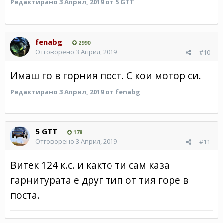
Редактирано
3 Април, 2019
от 5 GTT
fenabg
2990
Отговорено
3 Април, 2019
#10
Имаш го в горния пост. С кои мотор си.
Редактирано
3 Април, 2019
от fenabg
5 GTT
178
Отговорено
3 Април, 2019
#11
Витек 124 к.с. и както ти сам каза
гарнитурата е друг тип от тия горе в
поста.