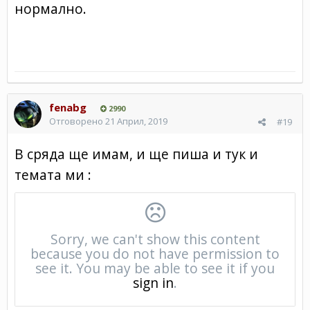
нормално.
fenabg
2990
Отговорено
21 Април, 2019
#19
В сряда ще имам, и ще пиша и тук и
темата ми
: