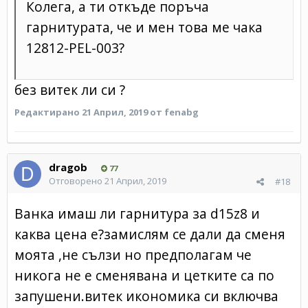
Колега, а ти откъде поръча
гарнитурата, че и мен това ме чака
12 812-P EL-00 3
?
без витек ли си ?
Редактирано
21 Април, 2019
от fenabg
dragob
77
Отговорено
21 Април, 2019
#18
Ванка имаш ли гарнитура за d15z8 и
каква цена е?замислям се дали да сменя
моята ,не сълзи но предполагам че
никога не е сменявана и цетките са по
запушени.витек икономика си включва