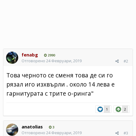
fenabg
2990
Отговорено
24 Февруари, 2019
#2
Това черното се сменя това де си го
рязал иго изхвърли . около 14 лева е
гарнитурата с трите о-ринга"
1
2
anatolias
3
Отговорено
24 Февруари, 2019
#3