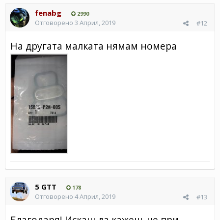
fenabg
2990
Отговорено
3 Април, 2019
#12
На другата малката нямам номера
5 GTT
178
Отговорено
4 Април, 2019
#13
Благодаря! Искаш да кажеш, че при