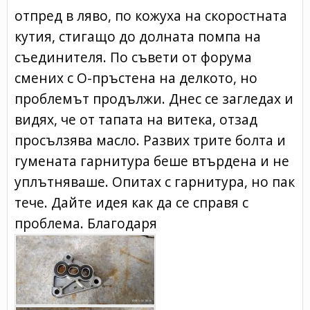
отпред в ляво, по кожуха на скоростната
кутия, стигащо до долната помпа на
съединителя. По съвети от форума
смених с О-пръстена на делкото, но
проблемът продължи. Днес се загледах и
видях, че от тапата на витека, отзад
просълзява масло. Развих трите болта и
гумената гарнитура беше втърдена и не
уплътняваше. Опитах с гарнитура, но пак
тече. Дайте идея как да се справя с
проблема. Благодаря