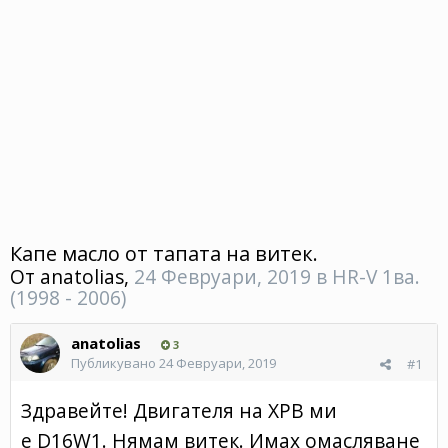
Капе масло от тапата на витек.
От
anatolias
,
24 Февруари, 2019
в
HR-V 1ва.
(1998 - 2006)
anatolias
3
Публикувано
24 Февруари, 2019
#1
Здравейте! Двигателя на ХРВ ми
е D16W1. Нямам витек. Имах омасляване