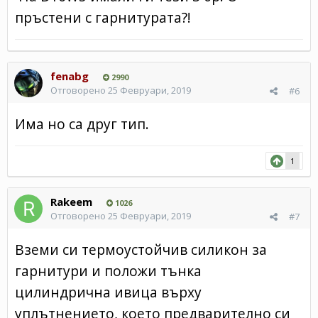
пръстени с гарнитурата?!
fenabg
2990
Отговорено
25 Февруари, 2019
#6
Има но са друг тип.
1
Rakeem
1026
Отговорено
25 Февруари, 2019
#7
Вземи си термоустойчив силикон за
гарнитури и положи тънка
цилиндрична ивица върху
уплътнението, което предварително си