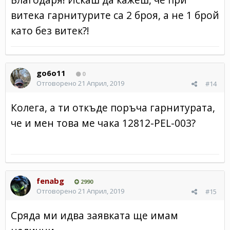
витека гарнитурите са 2 броя, а не 1 брой
като без витек?!
go6o11
0
Отговорено
21 Април, 2019
#14
Колега, а ти откъде поръча гарнитурата,
че и мен това ме чака 12 812-P EL-00 3?
fenabg
2990
Отговорено
21 Април, 2019
#15
Срядa ми идва заявката ще имам