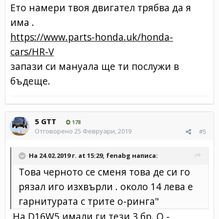
Ето намери твоя двигател трябва да я
има .
https://www.parts-honda.uk/honda-
cars/HR-V
запази си мануала ще ти послужи в
бъдеще.
5 GTT
178
Отговорено
25 Февруари, 2019
#5
На 24.02.2019 г. at 15:29,
fenabg
написа:
Това черното се сменя това де си го
рязал иго изхвърли . около 14 лева е
гарнитурата с трите о-ринга"
На D16W5 имали ги тези 3 бр. О -