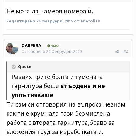
Не мога да намеря номера ѝ.
Редактирано
24 Февруари, 2019
от anatolias
CARPERA
1609
Отговорено
24 Февруари, 2019
#4
Quote
Развих трите болта и гумената
гарнитура беше
втърдена и не
уплътняваше
Ти сам си отговорил на въпроса незнам
как ти е хрумнала тази безмислена
работа с втората гарнитура,браво за
вложения труд за изработката и.