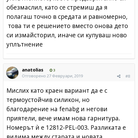
обезмаслил, като се стремиш да я
полагаш точно в средата и равномерно,
това ти е решението вместо онова дето
си измайсторил, иначе си купуваш ново
уплътнение
anatolias
3
Отговорено
27 Февруари, 2019
#8
Мислих като краен вариант да е с
термоустойчив силикон, но
благодарение на fenabg и негови
приятели, вече имам нова гарнитура.
Номерът ѝ е 12812-PEL-003. Разликата е
видима между старата и новата.