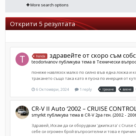
More search options
Открити 5 резултата
здравейте от скоро съм собс
honda
teodorivanov
публикува тема в
Технически въпро
понеже навлязох малко по силно във една локжа и к
тракането също така като я пусна по инерция от кут
6 Октомври, 2024
1 reply
тракане
виене
CR-V II Auto ‘2002 – CRUISE CONTROL
smyrkit
публикува тема в
CR-V 2ра ген. (2002 - 200
Здравей, Искам да си оборудвам 'джипката' с Cruise
себе си огромен брой въпросителни и това е причина