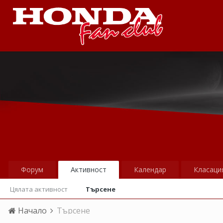
Форум
Активност
Календар
Класаци
Цялата активност
Търсене
Начало
Търсене