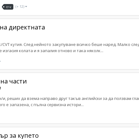
(+ 12)
cr-v
 на директната
/CVT кутия. След нейното закупуване всичко беше наред. Малко след
 изгасия колата и я запалия отново и така няколк...
 на части
и
/и, реших да взема направо друг такъв английски за да ползвам глава
ного е запазена, с пълна сервизна истори...
ър за купето