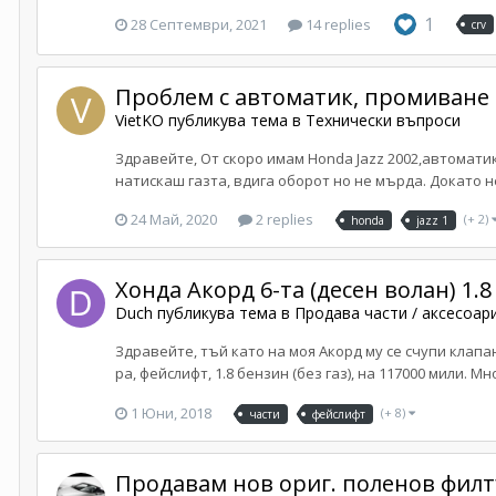
1
28 Септември, 2021
14 replies
crv
Проблем с автоматик, промиване
VietKO
публикува тема в
Технически въпроси
Здравейте, От скоро имам Honda Jazz 2002,автоматик
натискаш газта, вдига оборот но не мърда. Докато не
24 Май, 2020
2 replies
(+ 2)
honda
jazz 1
Хонда Акорд 6-та (десен волан) 1.8
Duch
публикува тема в
Продава части / аксесоар
Здравейте, тъй като на моя Акорд му се счупи клапан
ра, фейслифт, 1.8 бензин (без газ), на 117000 мили. М
1 Юни, 2018
(+ 8)
части
фейслифт
Продавам нов ориг. поленов филт