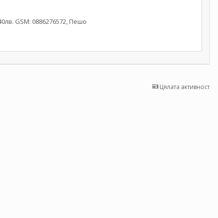
40лв. GSM: 0886276572, Пешо
Цялата активност