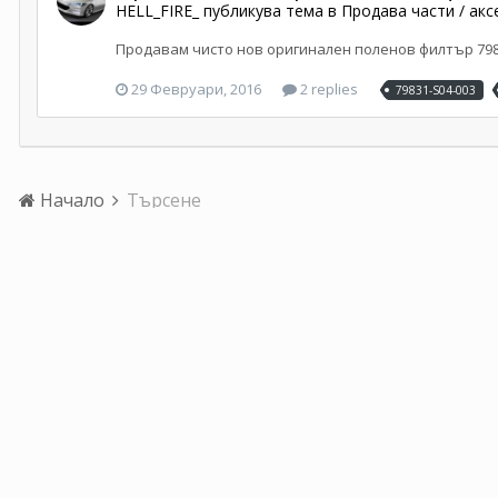
HELL_FIRE_
публикува тема в
Продава части / акс
Продавам чисто нов оригинален поленов филтър 79831-
29 Февруари, 2016
2 replies
79831-S04-003
Начало
Търсене