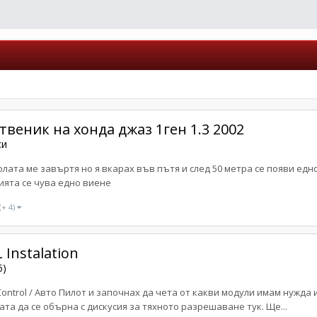
твеник на хонда джаз 1ген 1.3 2002
си
олата ме завъртя но я вкарах във пътя и след 50 метра се появи ед
ията се чува едно виене
(+ 4)
 Instalation
6)
 Control / Авто Пилот и започнах да чета от какви модули имам нужд
та да се обърна с дискусия за тяхното разрешаване тук. Ще...