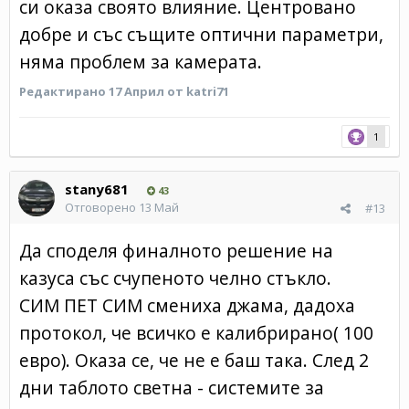
си оказа своято влияние. Центровано
добре и със същите оптични параметри,
няма проблем за камерата.
Редактирано
17 Април
от katri71
1
stany681
43
Отговорено
13 Май
#13
Да споделя финалното решение на
казуса със счупеното челно стъкло.
СИМ ПЕТ СИМ смениха джама, дадоха
протокол, че всичко е калибрирано( 100
евро). Оказа се, че не е баш така. След 2
дни таблото светна - системите за