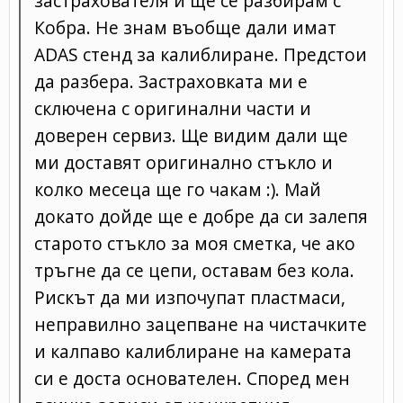
застрахователя и ще се разбирам с
Кобра. Не знам въобще дали имат
ADAS стенд за калиблиране. Предстои
да разбера. Застраховката ми е
сключена с оригинални части и
доверен сервиз. Ще видим дали ще
ми доставят оригинално стъкло и
колко месеца ще го чакам :). Май
докато дойде ще е добре да си залепя
старото стъкло за моя сметка, че ако
тръгне да се цепи, оставам без кола.
Рискът да ми изпочупат пластмаси,
неправилно зацепване на чистачките
и калпаво калиблиране на камерата
си е доста основателен. Според мен