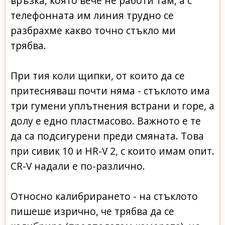
връзка, която вече не работи там, а с
телефонната им линия трудно се
разбрахме какво точно стъкло ми
трябва.
При тия коли щипки, от които да се
притесняваш почти няма - стъклото има
три гумени уплътнения встрани и горе, а
долу е едно пластмасово. Важното е те
да са подсигурени преди смяната. Това
при сивик 10 и HR-V 2, с които имам опит.
CR-V надали е по-различно.
Относно калибрирането - на стъклото
пишеше изрично, че трябва да се