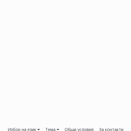
Избор на език
Тема
Общи условия
За контакти