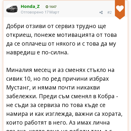
Honda_Z
1647
Отговорено
17 Март
#2
Добри отзиви от сервиз трудно ще
откриеш, понеже мотивацията от това
да се оплачеш от някого и с това да му
навредиш е по-силна.
Миналия месец и аз сменях стъкло на
сивик 10, но по ред причини избрах
Мустанг, и нямам почти никакви
забележки. Преди съм сменял в Кобра -
не съди за сервиза по това къде се
намира и как изглежда, важни са хората,
които работят в него. Аз имах лична