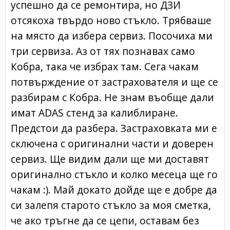
успешно да се ремонтира, но ДЗИ
отсякоха твърдо ново стъкло. Трябваше
на място да избера сервиз. Посочиха ми
три сервиза. Аз от тях познавах само
Кобра, така че избрах там. Сега чакам
потвърждение от застрахователя и ще се
разбирам с Кобра. Не знам въобще дали
имат ADAS стенд за калиблиране.
Предстои да разбера. Застраховката ми е
сключена с оригинални части и доверен
сервиз. Ще видим дали ще ми доставят
оригинално стъкло и колко месеца ще го
чакам :). Май докато дойде ще е добре да
си залепя старото стъкло за моя сметка,
че ако тръгне да се цепи, оставам без