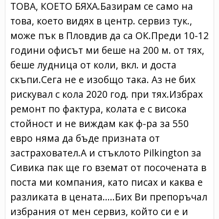
ТОВА, КОЕТО БЯХА.Базирам се само на
това, което видях в центр. сервиз тук.,
може пък в Пловдив да са ОК.Преди 10-12
години офисът ми беше на 200 м. от тях,
беше лудница от коли, вкл. и доста
скъпи.Сега не е изобщо така. Аз не бих
рискувал с кола 2020 год. при тях.Избрах
ремонт по фактура, колата е с висока
стойност и не виждам как ф-ра за 550
евро няма да бъде призната от
застраховател.А и стъклото Pilkington за
Сивика пак ще го вземат от посочената в
поста ми компания, като писах и каква е
разликата в цената.....Бих Ви препоръчал
избрания от мен сервиз, който си е и