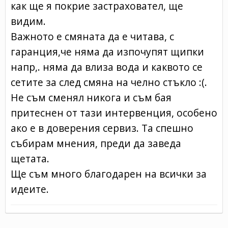
как ще я покрие застраховател, ще
видим.
Важното е смяната да е читава, с
гаранция,че няма да изпочупят щипки
напр,. няма да влиза вода и каквото се
сетите за след смяна на челно стъкло :(.
Не съм сменял никога и съм бая
притеснен от тази интервенция, особено
ако е в доверения сервиз. Та спешно
събирам мнения, преди да заведа
щетата.
Ще съм много благодарен на всички за
идеите.