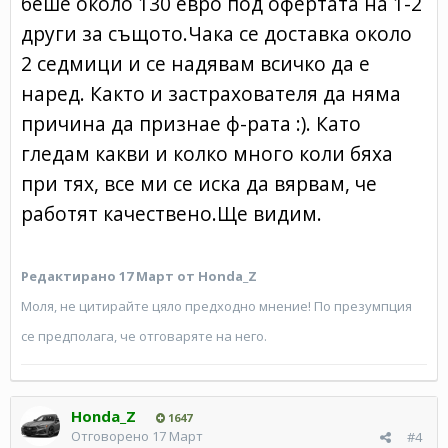
беше около 130 евро под офертата на 1-2
други за същото.Чака се доставка около
2 седмици и се надявам всичко да е
наред. Както и застрахователя да няма
причина да признае ф-рата :). Като
гледам какви и колко много коли бяха
при тях, все ми се иска да вярвам, че
работят качествено.Ще видим.
Редактирано
17 Март
от Honda_Z
Моля, не цитирайте цяло предходно мнение! По презумпция
се предполага, че отговаряте на него.
Honda_Z
1647
Отговорено
17 Март
#4