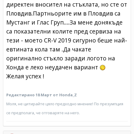
директен вносител на стъклата, но сте от
Пловдив.Партньорите им в Пловдив са
Мустанг и Глас Груп....За мене донякъде
са показателни колите пред сервиза на
тези - моето CR-V 2019 сигурно беше най-
евтината кола там .Да чакате
оригинално стъкло заради логото на
Хонда е леко неудачен вариант
Желая успех !
Редактирано
18 Март
от Honda_Z
Моля, не цитирайте цяло предходно мнение! По презумпция
се предполага, че отговаряте на него.