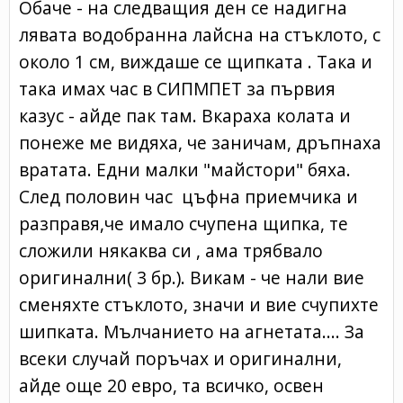
Обаче - на следващия ден се надигна
лявата водобранна лайсна на стъклото, с
около 1 см, виждаше се щипката . Така и
така имах час в СИПМПЕТ за първия
казус - айде пак там. Вкараха колата и
понеже ме видяха, че заничам, дръпнаха
вратата. Едни малки "майстори" бяха.
След половин час цъфна приемчика и
разправя,че имало счупена щипка, те
сложили някаква си , ама трябвало
оригинални( 3 бр.). Викам - че нали вие
сменяхте стъклото, значи и вие счупихте
шипката. Мълчанието на агнетата.... За
всеки случай поръчах и оригинални,
айде още 20 евро, та всичко, освен