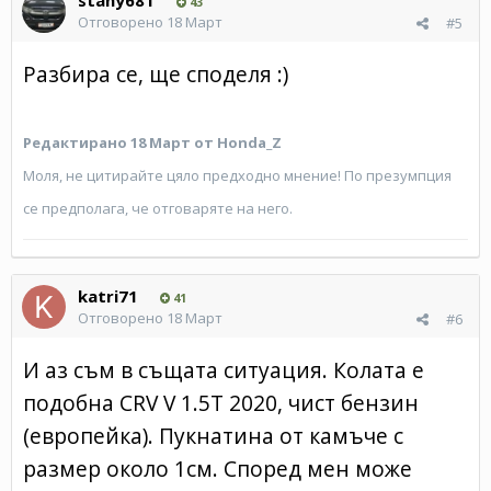
43
Отговорено
18 Март
#5
Разбира се, ще споделя
:
)
Редактирано
18 Март
от Honda_Z
Моля, не цитирайте цяло предходно мнение! По презумпция
се предполага, че отговаряте на него.
katri71
41
Отговорено
18 Март
#6
И аз съм в същата ситуация. Колата е
подобна CRV V 1.5T 2020, чист бензин
(европейка). Пукнатина от камъче с
размер около 1см. Според мен може