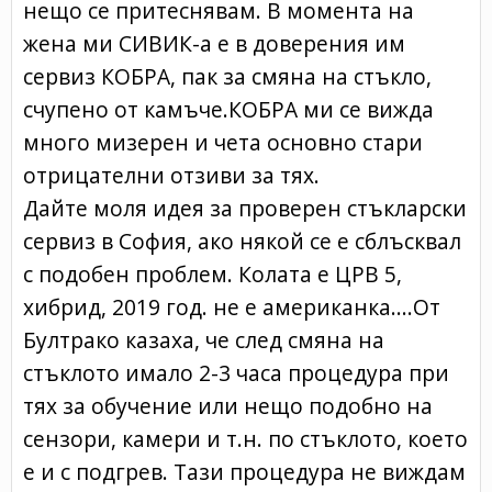
нещо се притеснявам. В момента на
жена ми СИВИК-а е в доверения им
сервиз КОБРА, пак за смяна на стъкло,
счупено от камъче.КОБРА ми се вижда
много мизерен и чета основно стари
отрицателни отзиви за тях.
Дайте моля идея за проверен стъкларски
сервиз в София, ако някой се е сблъсквал
с подобен проблем. Колата е ЦРВ 5,
хибрид, 2019 год. не е американка....От
Бултрако казаха, че след смяна на
стъклото имало 2-3 часа процедура при
тях за обучение или нещо подобно на
сензори, камери и т.н. по стъклото, което
е и с подгрев. Тази процедура не виждам