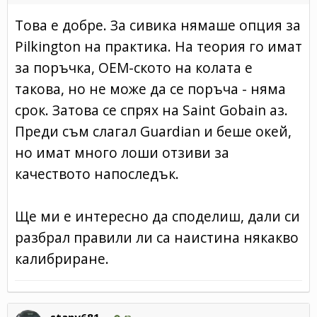
Това е добре. За сивика нямаше опция за
Pilkington на практика. На теория го имат
за поръчка, ОЕМ-ското на колата е
такова, но не може да се поръча - няма
срок. Затова се спрях на Saint Gobain аз.
Преди съм слагал Guardian и беше окей,
но имат много лоши отзиви за
качеството напоследък.
Ще ми е интересно да споделиш, дали си
разбрал правили ли са наистина някакво
калибриране.
stany681