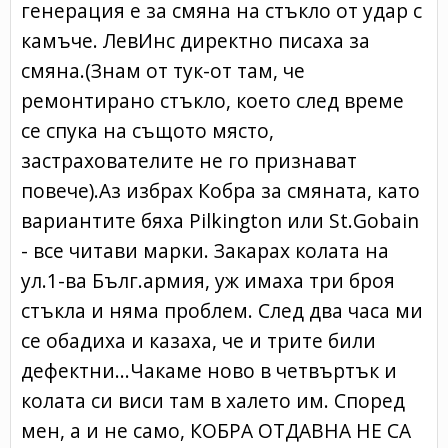
генерация е за смяна на стъкло от удар с
камъче. ЛевИнс директно писаха за
смяна.(Знам от тук-от там, че
ремонтирано стъкло, което след време
се спука на същото място,
застрахователите не го признават
повече).Аз избрах Кобра за смяната, като
вариантите бяха Pilkington или St.Gobain
- все читави марки. Закарах колата на
ул.1-ва Бълг.армия, уж имаха три броя
стъкла и няма проблем. След два часа ми
се обадиха и казаха, че и трите били
дефектни...Чакаме ново в четвъртък и
колата си виси там в халето им. Според
мен, а и не само, КОБРА ОТДАВНА НЕ СА