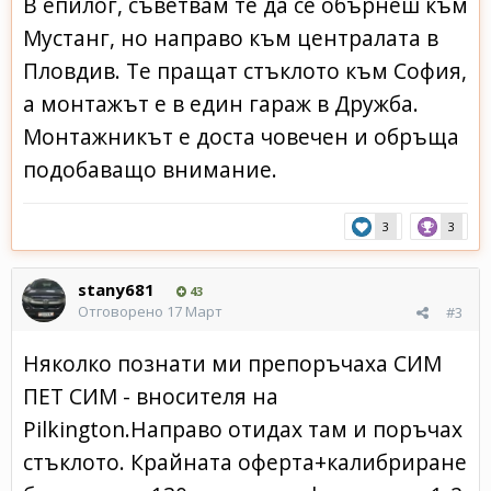
В епилог, съветвам те да се обърнеш към
Мустанг, но направо към централата в
Пловдив. Те пращат стъклото към София,
а монтажът е в един гараж в Дружба.
Монтажникът е доста човечен и обръща
подобаващо внимание.
3
3
stany681
43
Отговорено
17 Март
#3
Няколко познати ми препоръчаха СИМ
ПЕТ СИМ - вносителя на
Pilkington.Направо отидах там и поръчах
стъклото. Крайната оферта+калибриране