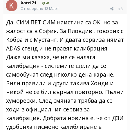
katri71
41
Отговорено
18 Март
#8
Да, СИМ ПЕТ СИМ наистина са ОК, но за
жалост са в София. За Пловдив , говорих с
Кобра и с Мустанг. И двата сервиза нямат
ADAS стенд и не правят калибрация.
Даже ми казаха, че не се налага
калибрация - системите щели да се
самообучат след няколко дена каране.
Били правили и други такива Хонди и
никой не се бил върнал повторно. Пълни
хуморески. След смяната трябва да се
ходи в официалния сервиз за
калибрация. Добрата новина е, че от ДЗИ
удобриха писмено калиблиране в