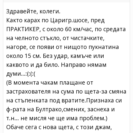
Здравейте, колеги.
Както карах по Царигр.шосе, пред
ПРАКТИКЕР, с около 60 км/час, по средата
на челното стъкло, от чистачките,
нагоре, се появи от нищото пукнатина
около 15 см. Без удар, камъче или
каквото и да било. Направо нямам
думи...:(:(:(
(В момента чакам плащане от
застрахователя на сума по щета-за смяна
на стъпенката под вратите.Признаха си
ф-рата на Бултрако,смених, заснеха и
т.н... не мисля че ще има проблем.)
Обаче сега с нова щета, с този джам,