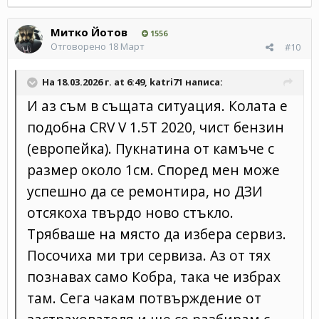
Митко Йотов
1556
Отговорено
18 Март
#10
На 18.03.2026 г. at 6:49,
katri71
написа:
И аз съм в същата ситуация. Колата е
подобна CRV V 1.5T 2020, чист бензин
(европейка). Пукнатина от камъче с
размер около 1см. Според мен може
успешно да се ремонтира, но ДЗИ
отсякоха твърдо ново стъкло.
Трябваше на място да избера сервиз.
Посочиха ми три сервиза. Аз от тях
познавах само Кобра, така че избрах
там. Сега чакам потвърждение от