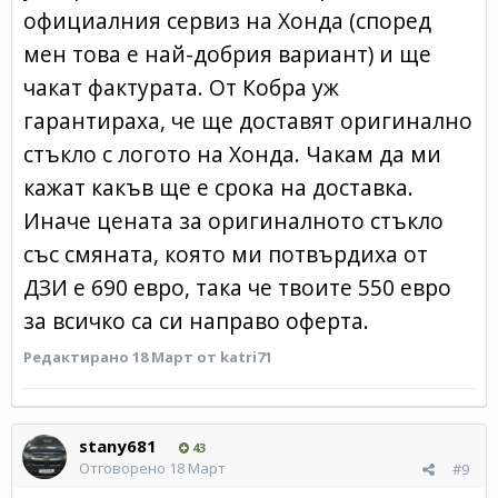
официалния сервиз на Хонда (според
мен това е най-добрия вариант) и ще
чакат фактурата. От Кобра уж
гарантираха, че ще доставят оригинално
стъкло с логото на Хонда. Чакам да ми
кажат какъв ще е срока на доставка.
Иначе цената за оригиналното стъкло
със смяната, която ми потвърдиха от
ДЗИ е 690 евро, така че твоите 550 евро
за всичко са си направо оферта.
Редактирано
18 Март
от katri71
stany681
43
Отговорено
18 Март
#9