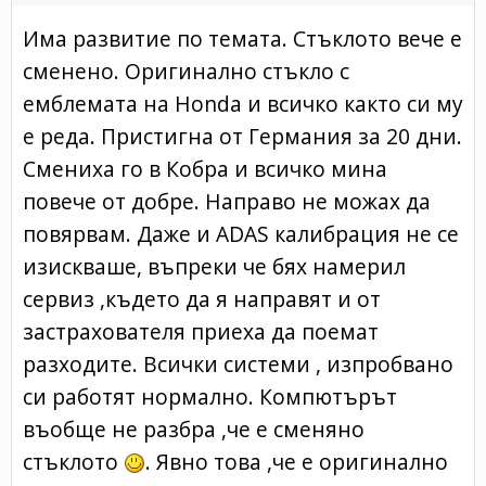
Има развитие по темата. Стъклото вече е
сменено. Оригинално стъкло с
емблемата на Honda и всичко както си му
е реда. Пристигна от Германия за 20 дни.
Смениха го в Кобра и всичко мина
повече от добре. Направо не можах да
повярвам. Даже и ADAS калибрация не се
изискваше, въпреки че бях намерил
сервиз ,където да я направят и от
застрахователя приеха да поемат
разходите. Всички системи , изпробвано
си работят нормално. Компютърът
въобще не разбра ,че е сменяно
стъклото
. Явно това ,че е оригинално