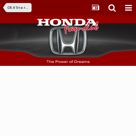
CR-V 5та ген. (2017+)