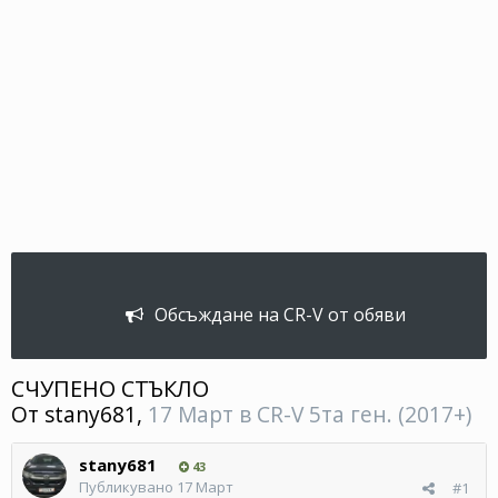
Обсъждане на CR-V от обяви
СЧУПЕНО СТЪКЛО
От
stany681
,
17 Март
в
CR-V 5та ген. (2017+)
stany681
43
Публикувано
17 Март
#1