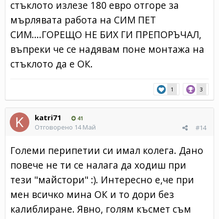
стъклото излезе 180 евро отгоре за
мърлявата работа на СИМ ПЕТ
СИМ....ГОРЕЩО НЕ БИХ ГИ ПРЕПОРЪЧАЛ,
въпреки че се надявам поне монтажа на
стъклото да е ОК.
1
3
katri71
41
Отговорено
14 Май
#14
Големи перипетии си имал колега. Дано
повече не ти се налага да ходиш при
тези "майстори" :). Интересно е,че при
мен всичко мина ОК и то дори без
калиблиране. Явно, голям късмет съм