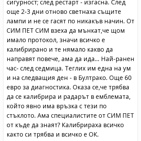
сигурност; след рестарт - изгасна. След
още 2-3 дни отново светнаха същите
лампи и не се гасят по никакъв начин. От
СИМ ПЕТ СИМ взеха да мънкат,че щом
имало протокол, значи всичко е
калибрирано и те нямало какво да
направят повече, ама да ида... Най-ранен
час- след седмица. Теглих им една на ум
и на следващия ден - в Бултрако. Още 60
евро за диагностика. Оказа се,че трябва
да се калибрира и радарът в емблемата,
който явно има връзка с тези по
стъклото. Ама специалистите от СИМ ПЕТ
от къде да знаят? Калибрираха всичко
както си трябва и всичко е ОК.