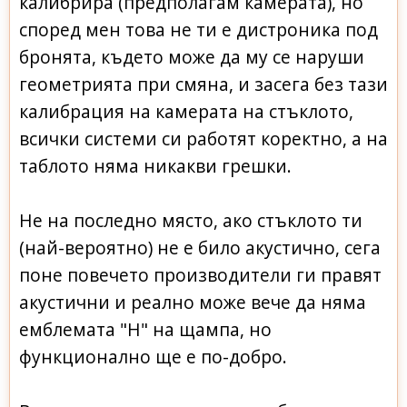
калибрира (предполагам камерата), но
според мен това не ти е дистроника под
бронята, където може да му се наруши
геометрията при смяна, и засега без тази
калибрация на камерата на стъклото,
всички системи си работят коректно, а на
таблото няма никакви грешки.
Не на последно място, ако стъклото ти
(най-вероятно) не е било акустично, сега
поне повечето производители ги правят
акустични и реално може вече да няма
емблемата "H" на щампа, но
функционално ще е по-добро.