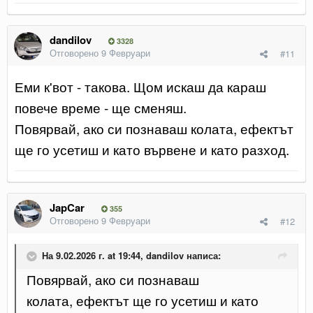
dandilov
3328
Отговорено
9 Февруари
#11
Еми к'вот - такова. Щом искаш да караш
повече време - ще сменяш.
Повярвай, ако си познаваш колата, ефектът
ще го усетиш и като вървене и като разход.
JapCar
355
Отговорено
9 Февруари
#12
На 9.02.2026 г. at 19:44,
dandilov
написа:
Повярвай, ако си познаваш
колата, ефектът ще го усетиш и като