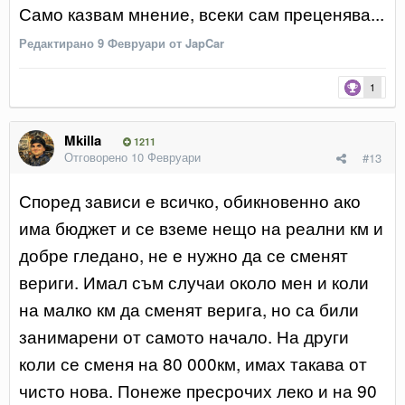
Само казвам мнение, всеки сам преценява...
Редактирано
9 Февруари
от JapCar
1
Mkilla
1211
Отговорено
10 Февруари
#13
Според зависи е всичко, обикновенно ако
има бюджет и се вземе нещо на реални км и
добре гледано, не е нужно да се сменят
вериги. Имал съм случаи около мен и коли
на малко км да сменят верига, но са били
занимарени от самото начало. На други
коли се сменя на 80 000км, имах такава от
чисто нова. Понеже пресрочих леко и на 90