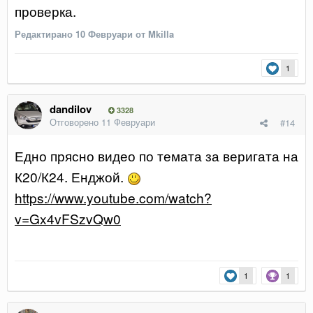
проверка.
Редактирано
10 Февруари
от Mkilla
1
dandilov
3328
Отговорено
11 Февруари
#14
Едно прясно видео по темата за веригата на
К20/К24. Енджой.
https://www.youtube.com/watch?
v=Gx4vFSzvQw0
1
1