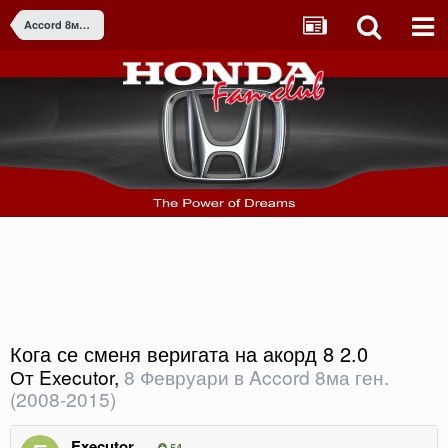
Accord 8ма ген. (2008-2015)
Кога се сменя веригата на акорд 8 2.0
От
Executor
,
8 Февруари
в
Accord 8ма ген.
(2008-2015)
Executor
54