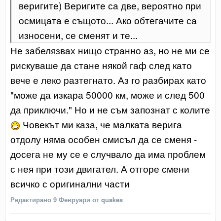
веригите) Веригите са две, вероятно при
осмицата е същото... Ако обтегачите са
износени, се сменят и те...
Не забелязвах нищо странно аз, но не ми се
рискуваше да стане някой гаф след като
вече е леко разтегнато. Аз го разбирах като
"може да изкара 50000 км, може и след 500
да приключи." Но и не съм запознат с колите
Човекът ми каза, че малката верига
отдолу няма особен смисъл да се сменя -
досега не му се е случвало да има проблем
с нея при този двигател. А отгоре смени
всичко с оригинални части
Редактирано
9 Февруари
от quakes