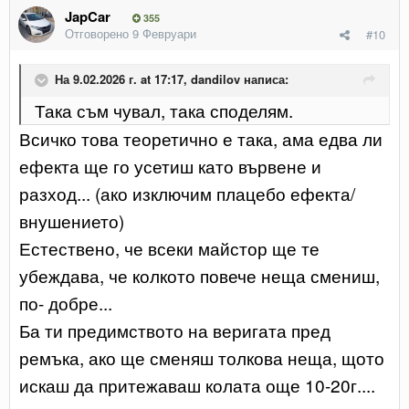
JapCar
355
Отговорено
9 Февруари
#10
На 9.02.2026 г. at 17:17,
dandilov
написа:
Така съм чувал, така споделям.
Всичко това теоретично е така, ама едва ли
ефекта ще го усетиш като вървене и
разход... (ако изключим плацебо ефекта/
внушението)
Естествено, че всеки майстор ще те
убеждава, че колкото повече неща смениш,
по- добре...
Ба ти предимството на веригата пред
ремъка, ако ще сменяш толкова неща, щото
искаш да притежаваш колата още 10-20г....