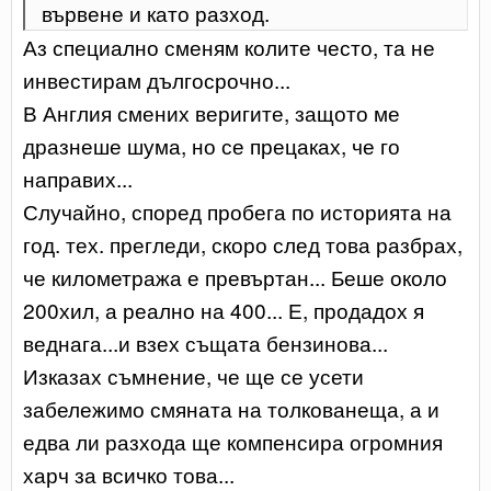
вървене и като разход.
Аз специално сменям колите често, та не
инвестирам дългосрочно...
В Англия смених веригите, защото ме
дразнеше шума, но се прецаках, че го
направих...
Случайно, според пробега по историята на
год. тех. прегледи, скоро след това разбрах,
че километража е превъртан... Беше около
200хил, а реално на 400... Е, продадох я
веднага...и взех същата бензинова...
Изказах съмнение, че ще се усети
забележимо смяната на толкованеща, а и
едва ли разхода ще компенсира огромния
харч за всичко това...