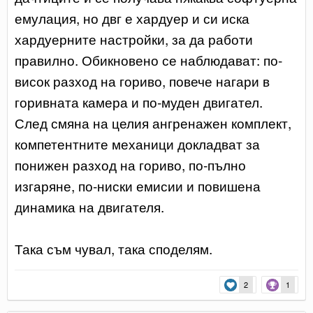
емулация, но двг е хардуер и си иска
хардуерните настройки, за да работи
правилно. Обикновено се наблюдават: по-
висок разход на гориво, повече нагари в
горивната камера и по-муден двигател.
След смяна на целия ангренажен комплект,
компетентните механици докладват за
понижен разход на гориво, по-пълно
изгаряне, по-ниски емисии и повишена
динамика на двигателя.
Така съм чувал, така споделям.
2
1