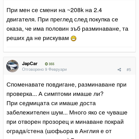
При мен се смени на ~208k на 2.4
двигателя. При преглед след покупка се
оказа, че има половин зъб разминаване, та
реших да не рискувам
JapCar
355
Отговорено
9 Февруари
#5
Споменавате повдигане, разминаване при
проверка... А симптоми имаше ли?
При седмицата си имаше доста
забележителен шум... Много яко се чуваше
при отворен прозорец и минаване покрай
ограда/стена (шофьора в Англия е от