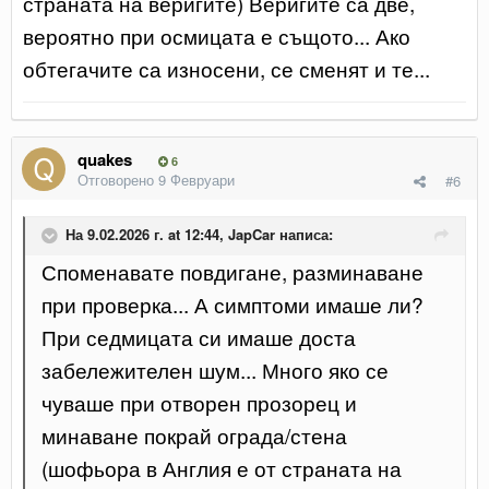
страната на веригите) Веригите са две,
вероятно при осмицата е същото... Ако
обтегачите са износени, се сменят и те...
quakes
6
Отговорено
9 Февруари
#6
На 9.02.2026 г. at 12:44,
JapCar
написа:
Споменавате повдигане, разминаване
при проверка... А симптоми имаше ли?
При седмицата си имаше доста
забележителен шум... Много яко се
чуваше при отворен прозорец и
минаване покрай ограда/стена
(шофьора в Англия е от страната на