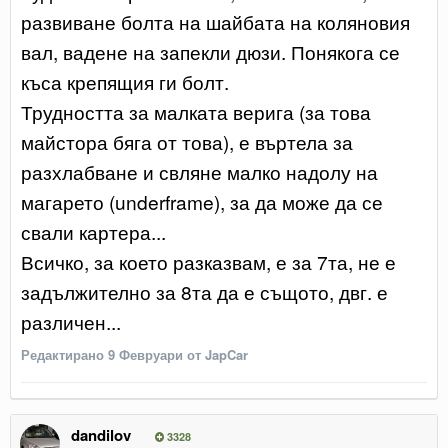
развиване болта на шайбата на коляновия
вал, вадене на запекли дюзи. Понякога се
къса крепящия ги болт.
Трудността за малката верига (за това
майстора бяга от това), е въртела за
разхлабване и свляне малко надолу на
магарето (underframe), за да може да се
свали картера...
Всичко, за което разказвам, е за 7та, не е
задължително за 8та да е същото, двг. е
различен...
Редактирано
9 Февруари
от JapCar
dandilov
3328