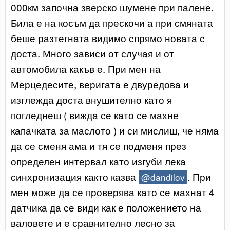
000км започна зверско шумене при палене.
Била е на косъм да прескочи а при смяната
беше разтегната видимо спрямо новата с
доста. Много зависи от случая и от
автомобила какъв е. При мен на
Мерцедесите, веригата е двуредова и
изглежда доста внушително като я
погледнеш ( вижда се като се махне
капачката за маслото ) и си мислиш, че няма
да се сменя ама и тя се подменя през
определен интервал като изгуби лека
синхронизация както казва
. При
@dandilov
мен може да се проверява като се махнат 4
датчика да се види как е положението на
валовете и е сравнително лесно за