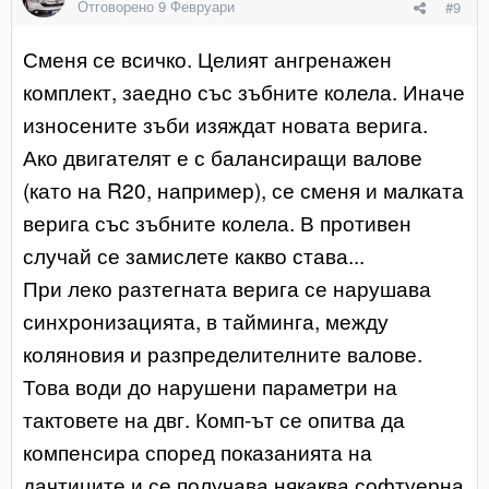
Отговорено
9 Февруари
#9
Сменя се всичко. Целият ангренажен
комплект, заедно със зъбните колела. Иначе
износените зъби изяждат новата верига.
Ако двигателят е с балансиращи валове
(като на R20, например), се сменя и малката
верига със зъбните колела. В противен
случай се замислете какво става...
При леко разтегната верига се нарушава
синхронизацията, в тайминга, между
коляновия и разпределителните валове.
Това води до нарушени параметри на
тактовете на двг. Комп-ът се опитва да
компенсира според показанията на
дачтиците и се получава някаква софтуерна