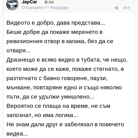
JapCar
355
Отговорено
11 Февруари
#15
Видеото е добро, дава представа...
Беше добре да покаже меренето в
ревизионния отвор в капака, без да се
отваря...
Дразнещо е всяко видео в тубата, че нещо,
което може да се каже, покаже стегнато, е
разтегнато с бавно говорене, паузи,
мънкане, повтаряне едно и също няколко
пъти, да се удължи умишлено...
Вероятно се плаща на време, не съм
запознат, но има логика...
Не знам дали друг е забелязал в повечето
видеа...