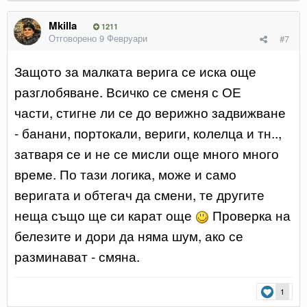
Mkilla
1211
Отговорено
9 Февруари
#7
Защото за малката верига се иска още
разглобяване. Всичко се сменя с ОЕ
части, стигне ли се до верижно задвижване
- банани, портокали, вериги, колелца и тн..,
затваря се и не се мисли още много много
време. По тази логика, може и само
веригата и обтегач да смени, те другите
неща също ще си карат още
Проверка на
белезите и дори да няма шум, ако се
разминават - смяна.
1