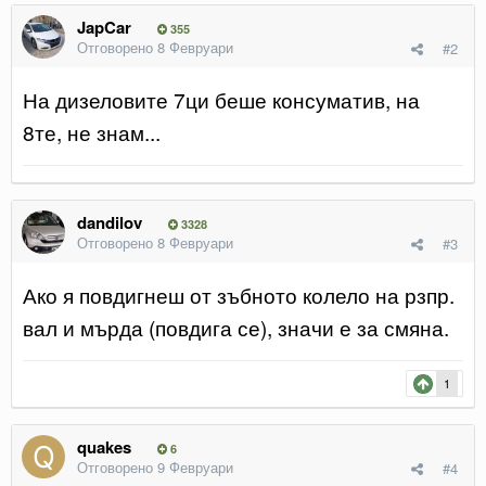
JapCar
355
Отговорено
8 Февруари
#2
На дизеловите 7ци беше консуматив, на
8те, не знам...
dandilov
3328
Отговорено
8 Февруари
#3
Ако я повдигнеш от зъбното колело на рзпр.
вал и мърда (повдига се), значи е за смяна.
1
quakes
6
Отговорено
9 Февруари
#4