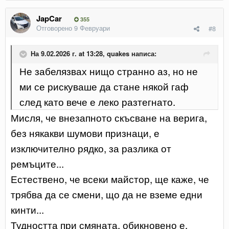
JapCar
355
Отговорено
9 Февруари
#8
На 9.02.2026 г. at 13:28,
quakes
написа:
Не забелязвах нищо странно аз, но не
ми се рискуваше да стане някой гаф
след като вече е леко разтегнато.
Мисля, че внезапното скъсване на верига,
без някакви шумови признаци, е
изключително рядко, за разлика от
ремъците...
Естествено, че всеки майстор, ще каже, че
трябва да се смени, що да не вземе едни
кинти...
Тудността при смяната, обикновено е,