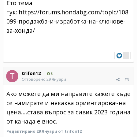
Ето тема
тук:
https://forums.hondabg.com/topic/108
099-продажба-и-изработка-на-ключове-
за-хонда/
1
trifon12
3
Отговорено
29 Януари
#3
Ако можете да ми направите кажете къде
се намирате и някаква ориентировачна
цена....става въпрос за сивик 2023 година
от канада е внос.
Редактирано
29 Януари
от trifon12