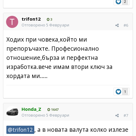
2
trifon12
3
Отговорено
5 Февруари
#6
Ходих при човека,който ми
препоръчахте. Професионално
отношение,бърза и перфектна
изработка.вече имам втори ключ за
хордата ми.....
1
Honda_Z
1647
Отговорено
5 Февруари
#7
, а в новата валута колко излезе
@trifon12