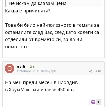
не искам да казвам цена
Каква е причината?
Това би било най-полезното в темата за
останалите след Вас, след като колеги са
отделили от времето си, за да Ви
помогнат.
gyrli
3
Отговорено
11 Февруари
#10
На мен преди месец в Пловдив
в ХоумМакс ми излезе 450 лв .
1