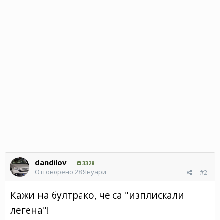
dandilov
3328
Отговорено
28 Януари
#2
Кажи на бултрако, че са "изплискали
легена"!