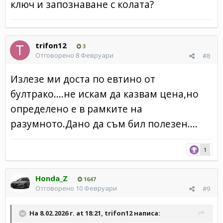
ключ и запознаване с колата?
trifon12
3
Отговорено
8 Февруари
#8
Излезе ми доста по евтино от
бултрако....не искам да казвам цена,но
определено е в рамките на
разумното.Дано да съм бил полезен....
1
Honda_Z
1647
Отговорено
10 Февруари
#9
На 8.02.2026 г. at 18:21,
trifon12
написа: