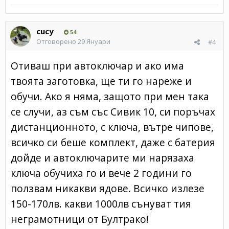
cucy
54
Отговорено
29 Януари
#4
Отиваш при автоключар и ако има
твоята заготовка, ще ти го нареже и
обучи. Ако я няма, защото при мен така
се случи, аз съм със Сивик 10, си поръчах
дистанционното, с ключа, вътре чипове,
всичко си беше комплект, даже с батерия
дойде и автоключарите ми нарязаха
ключа обучиха го и вече 2 години го
ползвам никакви ядове. Всичко излезе
150-170лв. какви 1000лв сънуват тия
неграмотници от Бултрако!