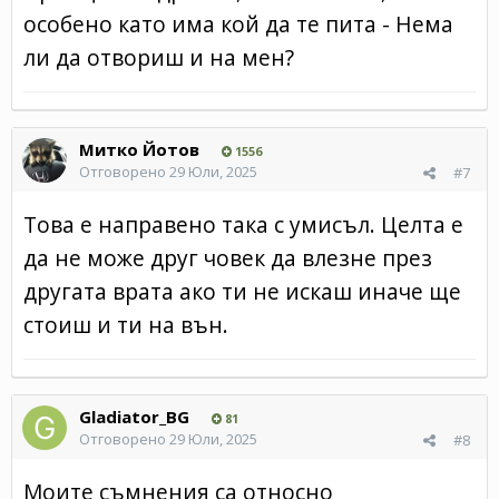
особено като има кой да те пита - Нема
ли да отвориш и на мен?
Митко Йотов
1556
Отговорено
29 Юли, 2025
#7
Това е направено така с умисъл. Целта е
да не може друг човек да влезне през
другата врата ако ти не искаш иначе ще
стоиш и ти на вън.
Gladiator_BG
81
Отговорено
29 Юли, 2025
#8
Моите съмнения са относно