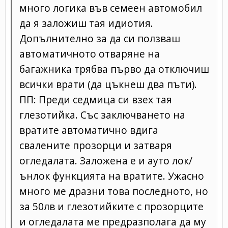
много логика във семеен автомобил
да я заложиш тая идиотия.
Допълнително за да си ползваш
автоматичното отваряне на
багажника трябва първо да отключиш
всички врати (да цъкнеш два пъти).
ПП: Преди седмица си взех тая
глезотийка. Със заключването на
вратите автоматично вдига
свалените прозорци и затваря
огледалата. Заложена е и ауто лок/
ънлок функцията на вратите. Ужасно
много ме дразни това последното, но
за 50лв и глезотийките с прозорците
и огледалата ме предразполага да му