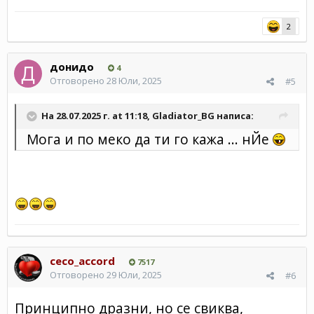
2
донидо
4
Отговорено
28 Юли, 2025
#5
На 28.07.2025 г. at 11:18,
Gladiator_BG
написа:
Мога и по меко да ти го кажа ... нЙе
ceco_accord
7517
Отговорено
29 Юли, 2025
#6
Принципно дразни, но се свиква,