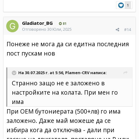
1
Gladiator_BG
81
Отговорено
30 Юли, 2025
#14
Понеже не мога да си едитна последния
пост пускам нов
На 30.07.2025 г. at 5:56,
Plamen-CRV
написа:
Странно защо не е заложено в
настройките на колата. При мен го
има
При ОЕМ бутониерата (500+лв) го има
заложено. Даже май можеше да се
избира кога да отключва - дали при