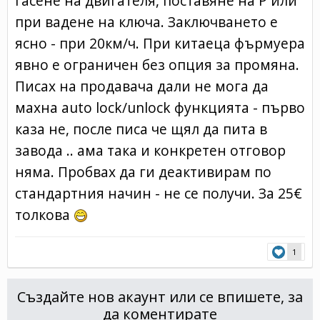
гасене на двигателя, поставяне на P или
при вадене на ключа. Заключването е
ясно - при 20км/ч. При китаеца фърмуера
явно е ограничен без опция за промяна.
Писах на продавача дали не мога да
махна auto lock/unlock функцията - първо
каза не, после писа че щял да пита в
завода .. ама така и конкретен отговор
няма. Пробвах да ги деактивирам по
стандартния начин - не се получи. За 25€
толкова
1
Създайте нов акаунт или се впишете, за
да коментирате