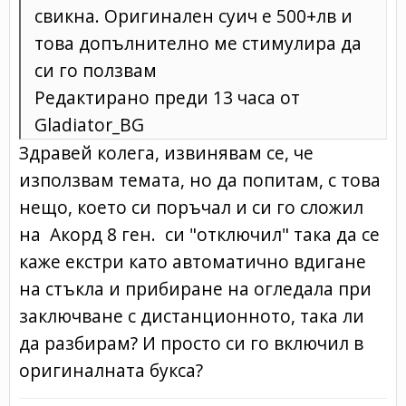
свикна. Оригинален суич е 500+лв и
това допълнително ме стимулира да
си го ползвам
Редактирано преди 13 часа от
Gladiator_BG
Здравей колега, извинявам се, че
използвам темата, но да попитам, с това
нещо, което си поръчал и си го сложил
на Акорд 8 ген. си "отключил" така да се
каже екстри като автоматично вдигане
на стъкла и прибиране на огледала при
заключване с дистанционното, така ли
да разбирам? И просто си го включил в
оригиналната букса?