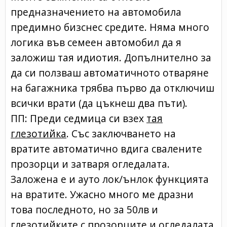
предназначението на автомобила
предимно бизснес средите. Няма много
логика във семеен автомобил да я
заложиш тая идиотия. Допълнително за
да си ползваш автоматичното отваряне
на багажника трябва първо да отключиш
всички врати (да цъкнеш два пъти).
ПП: Преди седмица си взех
тая
глезотийка
. Със заключването на
вратите автоматично вдига свалените
прозорци и затваря огледалата.
Заложена е и ауто лок/ънлок функцията
на вратите. Ужасно много ме дразни
това последното, но за 50лв и
глезотийките с прозорците и огледалата