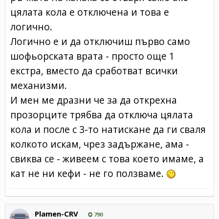
цялата кола е отключена и това е
логично.
Логично е и да отключиш първо само
шофьорската врата - просто още 1
екстра, вместо да сработват всички
механизми.
И мен ме дразни че за да открехна
прозорците трябва да отключа цялата
кола и после с 3-то натискане да ги сваля
колкото искам, чрез задържане, ама -
свиква се - живеем с това което имаме, а
кат не ни кефи - не го ползваме.
Plamen-CRV
790