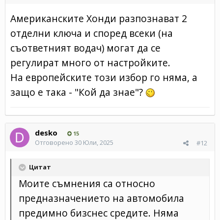
Американските Хонди разпознават 2
отделни ключа и според всеки (на
съответният водач) могат да се
регулират много от настройките.
На европейските този избор го няма, а
защо е така - "Кой да знае"?
desko
15
Отговорено
30 Юли, 2025
#12
Цитат
Моите съмнения са относно
предназначението на автомобила
предимно бизснес средите. Няма