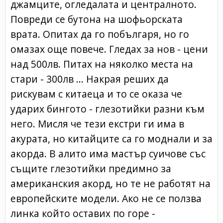
джамците, огледалата и централното.
Повреди се бутона на шофьорската
врата. Опитах да го побългаря, но го
омазах още повече. Гледах за нов - цени
над 500лв. Питах на няколко места на
стари - 300лв ... Накрая реших да
рискувам с китаеца и то се оказа че
ударих бингото - глезотийки разни към
него. Мисля че тези екстри ги има в
акурата, но китайците са го моднали и за
акорда. В алито има мастър суичове със
същите глезотийки предимно за
американския акорд, но те не работят на
европейските модели. Ако не се ползва
линка който оставих по горе -