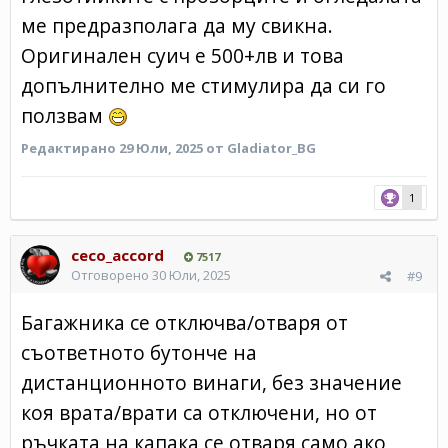
ме предразполага да му свикна.
Оригинален суич е 500+лв и това
допълнително ме стимулира да си го
ползвам
Редактирано
29 Юли, 2025
от Gladiator_BG
1
ceco_accord
7517
Отговорено
30 Юли, 2025
#9
Багажника се отключва/отваря от
съответното бутонче на
дистанционното винаги, без значение
коя врата/врати са отключени, но от
ръчката на капака се отваря само ако