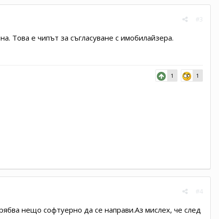
#3
на. Това е чипът за съгласуване с имобилайзера.
1
1
#4
трябва нещо софтуерно да се направи.Аз мислех, че след