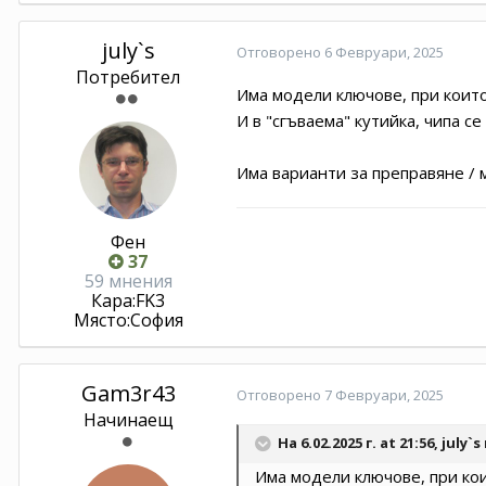
july`s
Отговорено
6 Февруари, 2025
Потребител
Има модели ключове, при които 
И в "сгъваема" кутийка, чипа се
Има варианти за преправяне / 
Фен
37
59 мнения
Кара:
FK3
Място:
София
Gam3r43
Отговорено
7 Февруари, 2025
Начинаещ
На 6.02.2025 г. at 21:56,
july`s
Има модели ключове, при кои