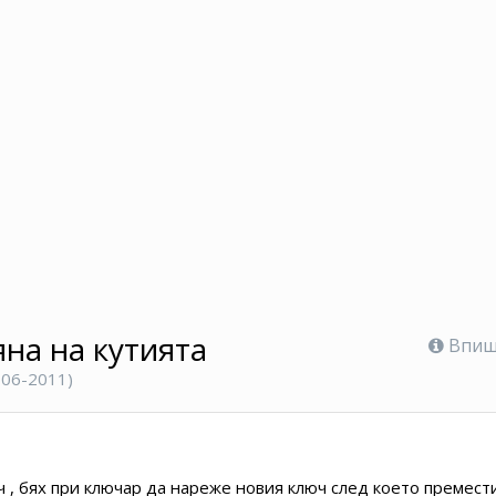
на на кутията
Впише
2006-2011)
ч , бях при ключар да нареже новия ключ след което премест