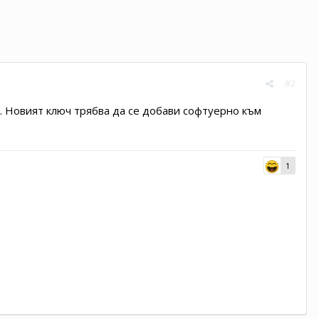
#2
й. Новият ключ трябва да се добави софтуерно към
1