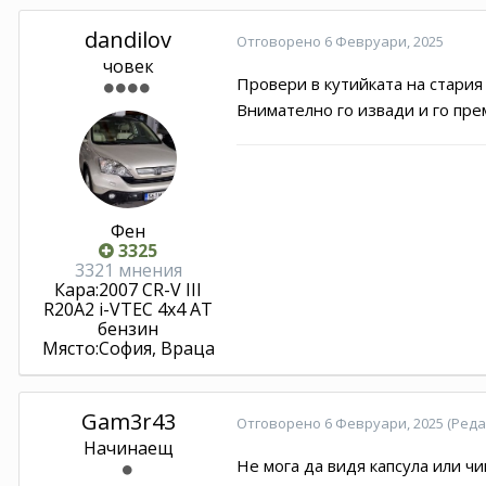
dandilov
Отговорено
6 Февруари, 2025
човек
Провери в кутийката на стария 
Внимателно го извади и го прем
Фен
3325
3321 мнения
Кара:
2007 CR-V III
R20A2 i-VTEC 4x4 АТ
бензин
Място:
София, Враца
Gam3r43
Отговорено
6 Февруари, 2025
(Реда
Начинаещ
Не мога да видя капсула или чи