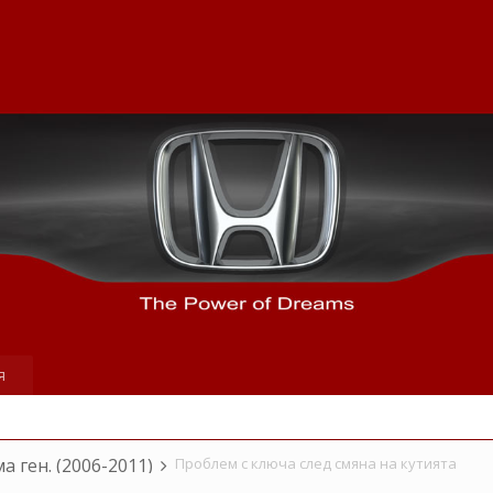
я
ма ген. (2006-2011)
Проблем с ключа след смяна на кутията