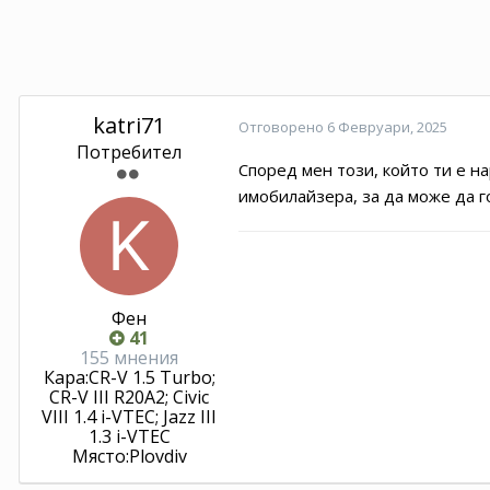
katri71
Отговорено
6 Февруари, 2025
Потребител
Според мен този, който ти е н
имобилайзера, за да може да г
Фен
41
155 мнения
Кара:
CR-V 1.5 Turbo;
CR-V III R20A2; Civic
VIII 1.4 i-VTEC; Jazz III
1.3 i-VTEC
Място:
Plovdiv