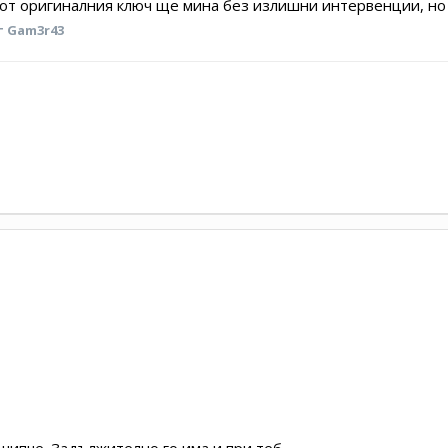
 от оригиналния ключ ще мина без излишни интервенции, но 
т Gam3r43
чипче. Задължително го има и при теб.