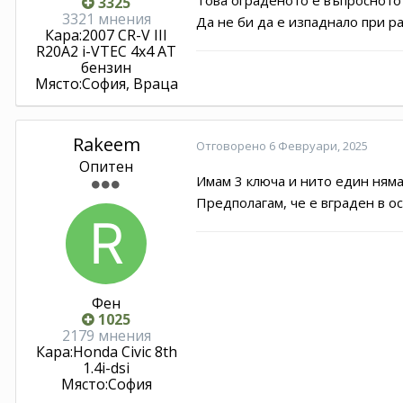
3325
3321 мнения
Да не би да е изпаднало при р
Кара:
2007 CR-V III
R20A2 i-VTEC 4x4 АТ
бензин
Място:
София, Враца
Rakeem
Отговорено
6 Февруари, 2025
Опитен
Имам 3 ключа и нито един няма
Предполагам, че е вграден в ос
Фен
1025
2179 мнения
Кара:
Honda Civic 8th
1.4i-dsi
Място:
София