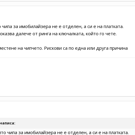
чипа за имобилайзера не е отделен, а си е на платката.
 оказва далече от ринга на ключалката, който го чете.
местене на чипчето. Рискови са по една или друга причина
написа:
то чипа за имобилайзера не е отделен, а си е на платката.