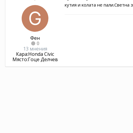
кутия и колата не пали.Светна 
Фен
0
13 мнения
Кара:
Honda Civic
Място:
Гоце Делчев