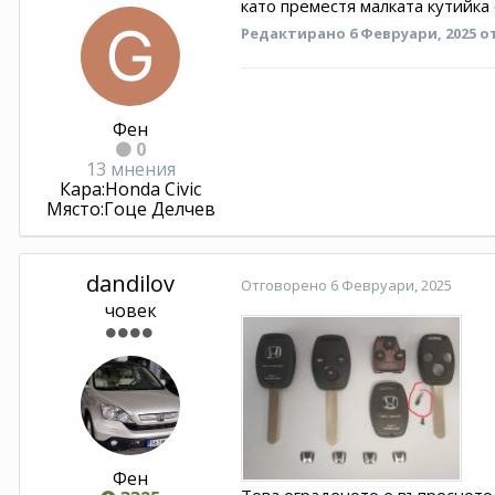
като преместя малката кутийка
Редактирано
6 Февруари, 2025
о
Фен
0
13 мнения
Кара:
Honda Civic
Място:
Гоце Делчев
dandilov
Отговорено
6 Февруари, 2025
човек
Фен
Това ограденото е въпросното 