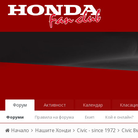
Форум
Активност
Календар
Класаци
Форуми
Правила на форума
Екип
Кой е онлайн?
Начало
Нашите Хонди
Civic - since 1972
Civic 8