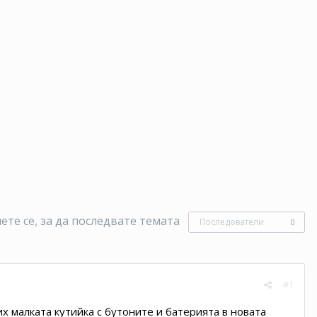
те се, за да последвате темата
Последователи
0
#1
их малката кутийка с бутоните и батерията в новата