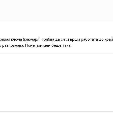
арязал ключа (ключаря) трябва да си свърши работата до кра
о разпознава. Поне при мен беше така.