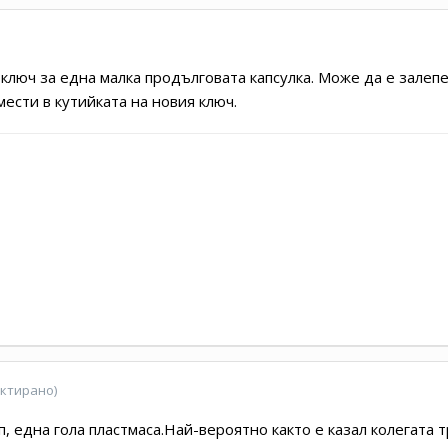
ключ за една малка продълговата капсулка. Може да е залепе
ести в кутийката на новия ключ.
ктирано)
п, една гола пластмаса.Най-вероятно както е казал колегата 