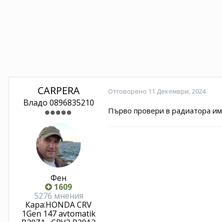
CARPERA
Отговорено
11 Декември, 2024
Владо 0896835210
Първо провери в радиатора има
Фен
1609
5276 мнения
Кара:
HONDA CRV
1Gen 147 avtomatik