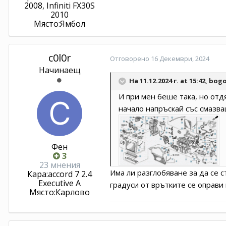
2008, Infiniti FX30S
2010
Място:
Ямбол
c0l0r
Отговорено
16 Декември, 2024
Начинаещ
На 11.12.2024 г. at 15:42,
bogo
И при мен беше така, но отд
начало напръскай със смазващ
Фен
3
23 мнения
Има ли разглобяване за да се с
Кара:
accord 7 2.4
Executive A
градуси от врътките се оправи 
Място:
Карлово