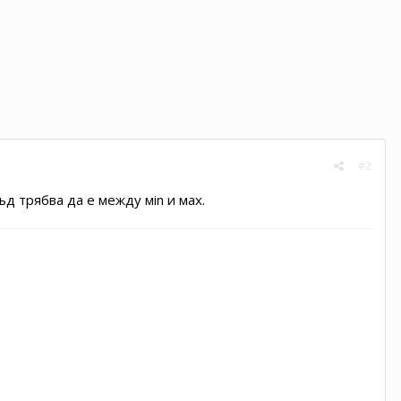
#2
д трябва да е между мin и мах.