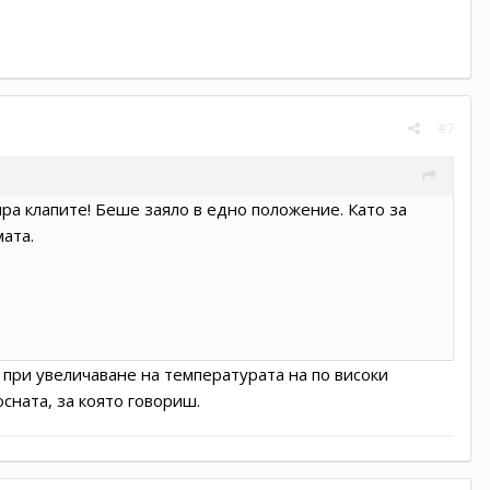
#7
ира клапите! Беше заяло в едно положение. Като за
мата.
че при увеличаване на температурата на по високи
осната, за която говориш.