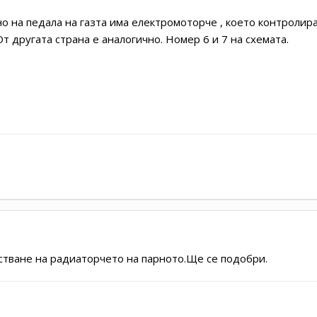
но на педала на газта има електромоторче , което контролир
т другата страна е аналогично. Номер 6 и 7 на схемата.
тване на радиаторчето на парното.Ще се подобри.