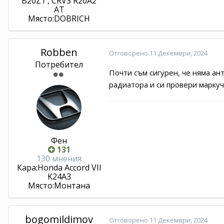
B20Z1 , CRV3 R20A2
AT
Място:
DOBRICH
Robben
Отговорено
11 Декември, 2024
Потребител
Почти съм сигурен, че няма ан
радиатора и си провери маркучи
Фен
131
130 мнения
Кара:
Honda Accord VII
K24A3
Място:
Монтана
bogomildimov
Отговорено
11 Декември, 2024