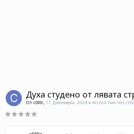
Духа студено от лявата ст
От
c0l0r
,
11 Декември, 2024
в
Accord 7ма ген. (2