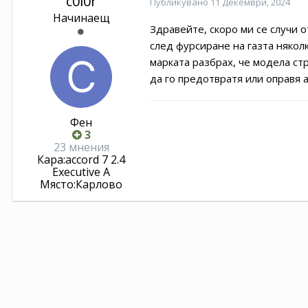
c0l0r
Публикувано
11 Декември, 2024
Начинаещ
Здравейте, скоро ми се случи о
след фурсиране на газта няколк
марката разбрах, че модела ст
да го предотвратя или оправя 
Фен
3
23 мнения
Кара:
accord 7 2.4
Executive A
Място:
Карлово