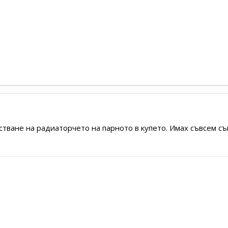
тване на радиаторчето на парното в купето. Имах съвсем съ