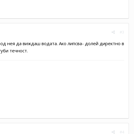
#3
под нея да виждаш водата. Ако липсва- долей директно в
губи течност.
#4