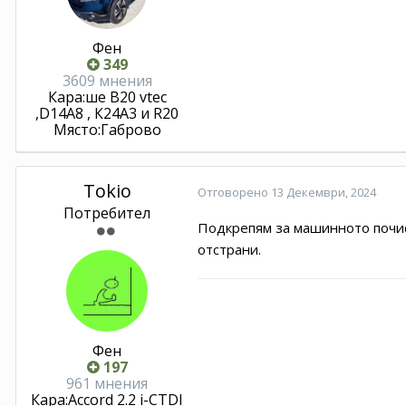
Фен
349
3609 мнения
Кара:
ше В20 vtec
,D14A8 , К24А3 и R20
Място:
Габрово
Tokio
Отговорено
13 Декември, 2024
Потребител
Подкрепям за машинното почис
отстрани.
Фен
197
961 мнения
Кара:
Accord 2.2 i-CTDI