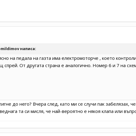
mildimov
написа:
ясно на педала на газта има електромоторче , което контрол
 спрей. От другата страна е аналогично. Номер 6 и 7 на схе
тигне до него? Вчера след, като ми се случи пак забелязах, 
веднага та си мисля, че най-вероятно е някоя клапа или въпр