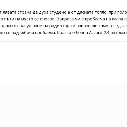
т лявата страна да духа студено а от дясната топло, при пол
о пъти на място се оправи. Въпроса ми е проблема на клапа 
радали от запушване на радиотора и започвало само от едната
ако се задълбочи проблема. Колата е honda Accord 2.4 автома