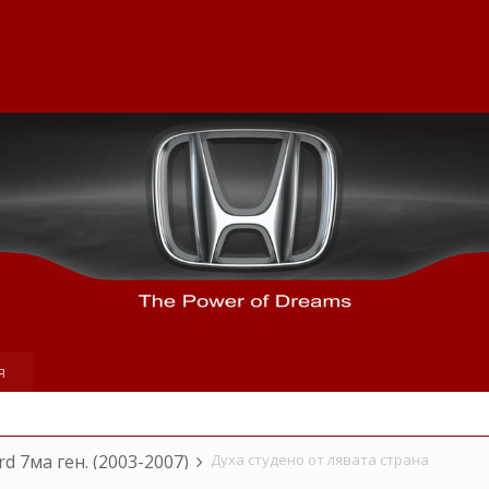
я
rd 7ма ген. (2003-2007)
Духа студено от лявата страна