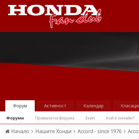
Форум
Активност
Календар
Класаци
Форуми
Правила на форума
Екип
Кой е онлайн?
Начало
Нашите Хонди
Accord - since 1976
Acco