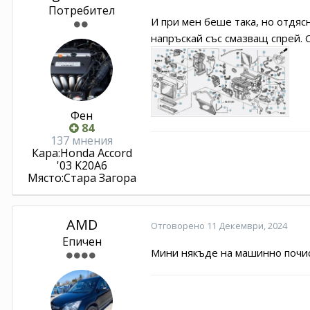
Потребител
И при мен беше така, но отдяс
напръскай със смазващ спрей. О
Фен
84
137 мнения
Кара:
Honda Accord
'03 K20A6
Място:
Стара Загора
AMD
Отговорено
11 Декември, 2024
Епичен
Мини някъде на машинно почис