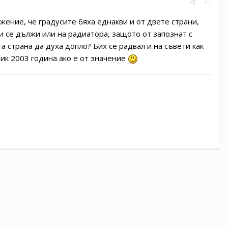
#1
ожение, че градусите бяха еднакви и от двете страни,
ли се дължи или на радиатора, защото от запознат с
 страна да духа допло? Бих се радвал и на съвети как
тик 2003 година ако е от значение