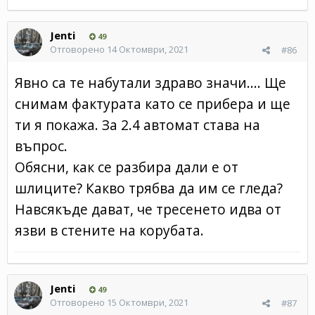
Jenti
49
Отговорено
14 Октомври, 2021
#86
Явно са те набутали здраво значи.... Ще
снимам фактурата като се прибера и ще
ти я покажа. За 2.4 автомат става на
въпрос.
Обясни, как се разбира дали е от
шлиците? Какво трябва да им се гледа?
Навсякъде дават, че тресенето идва от
язви в стените на корубата.
Jenti
49
Отговорено
15 Октомври, 2021
#87