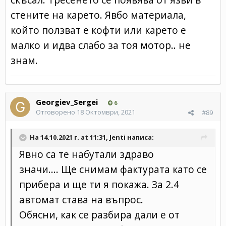
стените на карето. Явбо материала,
който ползват е кофти или карето е
малко и идва слабо за тоя мотор.. не
знам.
Georgiev_Sergei
6
Отговорено
18 Октомври, 2021
#89
На 14.10.2021 г. at 11:31,
Jenti
написа:
Явно са те набутали здраво
значи.... Ще снимам фактурата като се
прибера и ще ти я покажа. За 2.4
автомат става на въпрос.
Обясни, как се разбира дали е от