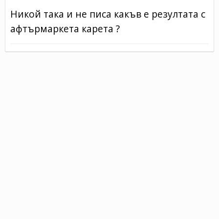
Никой така и не писа какъв е резултата с
афтърмаркета карета ?