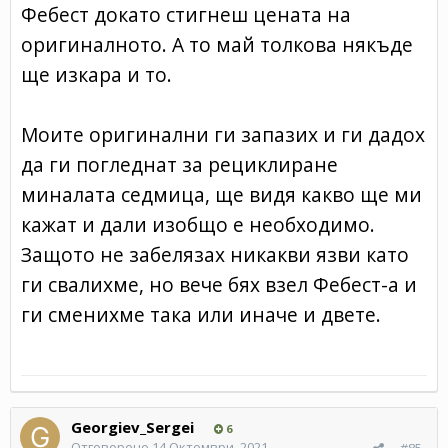
Фебест докато стигнеш цената на
оригиналното. А то май толкова някъде
ще изкара и то.
Моите оригинални ги запазих и ги дадох
да ги погледнат за рециклиране
миналата седмица, ще видя какво ще ми
кажат и дали изобщо е необходимо.
Защото не забелязах никакви язви като
ги свалихме, но вече бях взел Фебест-а и
ги сменихме така или иначе и двете.
Georgiev_Sergei
6
Отговорено
14 Октомври, 2021