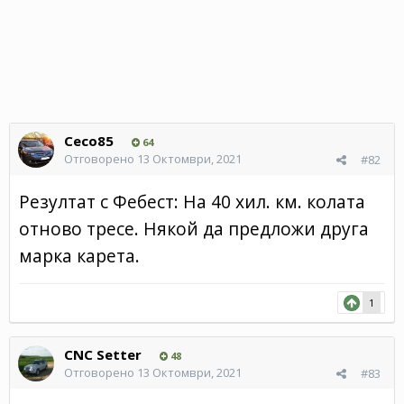
Ceco85
64
Отговорено
13 Октомври, 2021
#82
Резултат с Фебест: На 40 хил. км. колата
отново тресе. Някой да предложи друга
марка карета.
1
CNC Setter
48
Отговорено
13 Октомври, 2021
#83