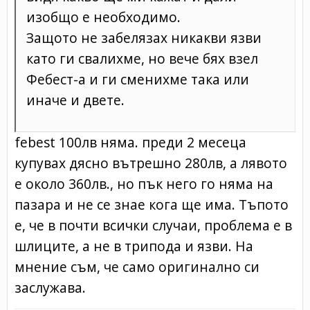
изобщо е необходимо.
Защото не забелязах никакви язви
като ги свалихме, но вече бях взел
Фебест-а и ги сменихме така или
иначе и двете.
febest 100лв няма. преди 2 месеца
купувах дясно вътрешно 280лв, а лявото
е около 360лв., но пък него го няма на
пазара и не се знае кога ще има. Тъпото
е, че в почти всички случаи, проблема е в
шлиците, а не в трипода и язви. На
мнение съм, че само оригинално си
заслужава.