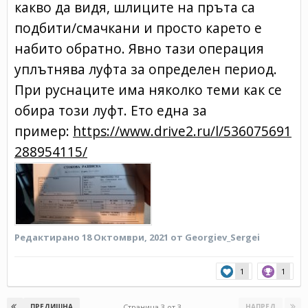
какво да видя, шлиците на пръта са
подбити/смачкани и просто карето е
набито обратно. Явно тази операция
уплътнява луфта за определен период.
При руснаците има няколко теми как се
обира този луфт. Ето една за
пример:
https://www.drive2.ru/l/536075691
288954115/
Редактирано
18 Октомври, 2021
от Georgiev_Sergei
1
1
Страница 3 от 3
ПРЕДИШНА
НАПРЕД