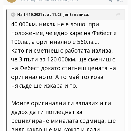
#85
На 14.10.2021 г. at 11:03,
Jenti
написа:
40 000км. никак не е лошо, при
положение, че едно каре на Фебест е
100лв., а оригинално е 560лв....
Като ги сметнеш с работата излиза,
че 3 пъти за 120 000км. ще смениш с
на Фебест докато стигнеш цената на
оригиналното. А то май толкова
някъде ще изкара и то.
Моите оригинални ги запазих и ги
дадох да ги погледнат за
рециклиране миналата седмица, ще
видя какво ще ми кажат и дали