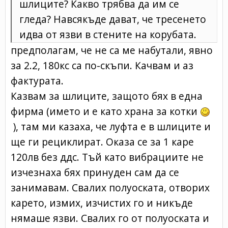
шлиците? Какво трябва да им се
гледа? Навсякъде дават, че тресенето
идва от язви в стените на корубата.
предполагам, че не са ме набутали, явно
за 2.2, 180кс са по-скъпи. Качвам и аз
фактурата.
Казвам за шлиците, защото бях в една
фирма (името и е като храна за котки
), там ми казаха, че луфта е в шлиците и
ще ги рециклират. Оказа се за 1 каре
120лв без ддс. Тъй като вибрациите не
изчезнаха бях принуден сам да се
занимавам. Свалих полуоската, отворих
карето, измих, изчистих го и никъде
нямаше язви. Свалих го от полуоската и