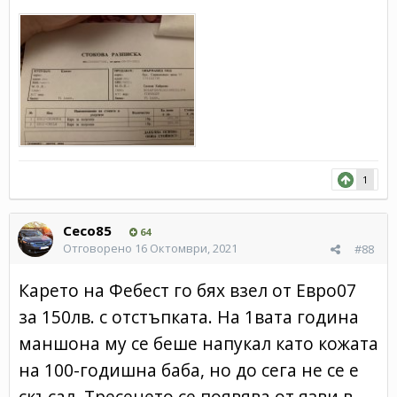
1
Ceco85
64
Отговорено
16 Октомври, 2021
#88
Карето на Фебест го бях взел от Евро07
за 150лв. с отстъпката. На 1вата година
маншона му се беше напукал като кожата
на 100-годишна баба, но до сега не се е
скъсал. Тресенето се появява от язви в