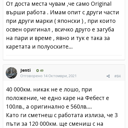
От доста места чувам ,че само Original
върши работа . Имам опит с други части
при други марки ( японски ) , при които
освен оригинал , всичко друго е загуба
на пари и време , явно и тук е така за
каретата и полуоските...
Jenti
49
Отговорено
14 Октомври, 2021
#84
40 000км. никак не е лошо, при
положение, че едно каре на Фебест е
100лв., а оригинално е 560лв....
Като ги сметнеш с работата излиза, че 3
пъти за 120 000км. ще смениш с на