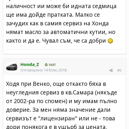
наличност ии може би идната седмица
ще има дойде пратката. Малко се
зачудих как в самия сервиз на Хонда
нямат масло за автоматични кутии, но
както и да е. Чувал съм, че са добри
Honda_Z
1647
Отговорено
14 Юли, 2018
#5
Ходя при Венко, още откакто бяха в
неугледния сервиз в кв.Самара (някъде
от 2002-ра по спомен) и му имам пълно
доверие. За мен няма значение дали
сервизът е "лицензиран" или не - това
дори понякога е в ущърб за цената,