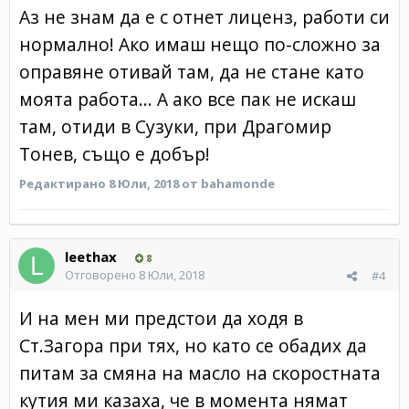
Аз не знам да е с отнет лиценз, работи си
нормално! Ако имаш нещо по-сложно за
оправяне отивай там, да не стане като
моята работа... А ако все пак не искаш
там, отиди в Сузуки, при Драгомир
Тонев, също е добър!
Редактирано
8 Юли, 2018
от bahamonde
leethax
8
Отговорено
8 Юли, 2018
#4
И на мен ми предстои да ходя в
Ст.Загора при тях, но като се обадих да
питам за смяна на масло на скоростната
кутия ми казаха, че в момента нямат