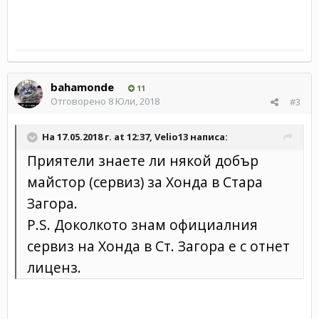
bahamonde
11
Отговорено
8 Юли, 2018
#3
На 17.05.2018 г. at 12:37,
Velio13
написа:
Приятели знаете ли някой добър
майстор (сервиз) за Хонда в Стара
Загора.
P.S. Доколкото знам официалния
сервиз на Хонда в Ст. Загора е с отнет
лиценз.