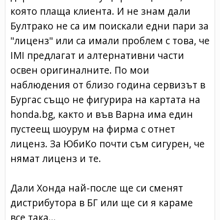
която плаща клиента. И не знам дали
Бултрако не са им поискали едни пари за
"лиценз" или са имали проблем с това, че
IMI предлагат и алтернативни части
освен оригиналните. По мои
наблюдения от близо година сервизът в
Бургас също не фигурира на картата на
honda.bg, както и във Варна има един
пустеещ шоурум на фирма с отнет
лиценз. За ЮбиКо почти съм сигурен, че
нямат лиценз и те.
Дали Хонда най-после ще си сменят
дистрибутора в БГ или ще си я караме
все така...