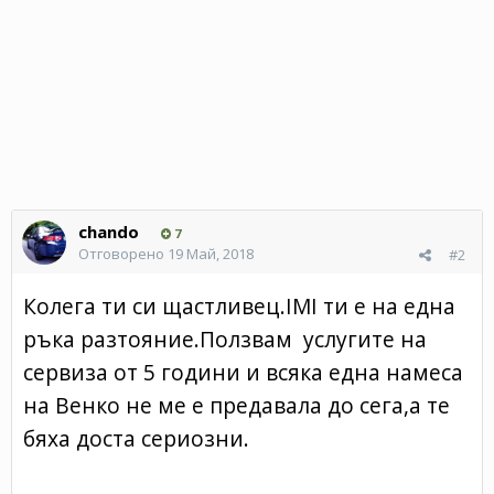
chando
7
Отговорено
19 Май, 2018
#2
Колега ти си щастливец.IMI ти е на една
ръка разтояние.Ползвам услугите на
сервиза от 5 години и всяка една намеса
на Венко не ме е предавала до сега,а те
бяха доста сериозни.