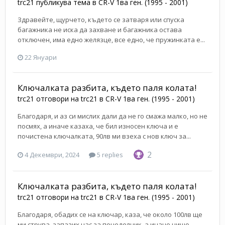
trc21
публикува тема в
CR-V 1ва ген. (1995 - 2001)
Здравейте, щурчето, където се затваря или спуска
багажника не иска да захване и багажника остава
отключен, има едно желязце, все едно, че пружинката е...
22 Януари
Ключалката разбита, където паля колата!
trc21
отговори на
trc21
в
CR-V 1ва ген. (1995 - 2001)
Благодаря, и аз си мислих дали да не го смажа малко, но не
посмях, а иначе казаха, че бил износен ключа и е
почистена ключалката, 90лв ми взеха с нов ключ за...
2
4 Декември, 2024
5 replies
Ключалката разбита, където паля колата!
trc21
отговори на
trc21
в
CR-V 1ва ген. (1995 - 2001)
Благодаря, обадих се на ключар, каза, че около 100лв ще
ми струва, запазих час за понеделник, а иначе нищо