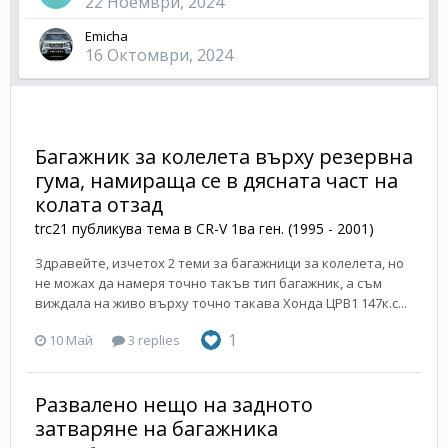
22 Ноември, 2024
Emicha
16 Октомври, 2024
Багажник за колелета върху резервна
гума, намираща се в дясната част на
колата отзад
trc21
публикува тема в
CR-V 1ва ген. (1995 - 2001)
Здравейте, изчетох 2 теми за багажници за колелета, но
не можах да намеря точно такъв тип багажник, а съм
виждала на живо върху точно такава Хонда ЦРВ1 147к.с...
1
10 Май
3 replies
Развалено нещо на задното
затваряне на багажника