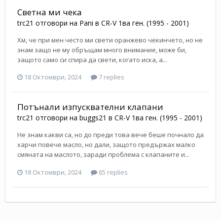
Светна ми чека
trc21
отговори на
Pani
в
CR-V 1ва ген. (1995 - 2001)
Хм, че при мен често ми свети оранжево чекинчето, но не
знам защо не му обръщам много внимание, може би,
защото само си спира да свети, когато иска, а...
18 Октомври, 2024
7 replies
Потънали изпусквателни клапани
trc21
отговори на
buggs21
в
CR-V 1ва ген. (1995 - 2001)
Не знам какви са, но до преди това вече беше почнало да
харчи повече масло, но дали, защото предържах малко
смяната на маслото, заради проблема с клапаните и...
18 Октомври, 2024
65 replies