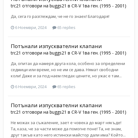
trc21
отговори на
buggs21
в
CR-V 1ва ген. (1995 - 2001)
Да, сега го разглеждам, че не го знаех! Благодаря!
6 Ноември, 2024
65 replies
Потънали изпусквателни клапани
trc21
отговори на
buggs21
в
CR-V 1ва ген. (1995 - 2001)
Да, опитах да намеря друга кола, особено за определени
седмици или време, но не им се дава. Нямат свободни
коли! Даже и за под наем гледах цените, но ужас е там...
6 Ноември, 2024
65 replies
Потънали изпусквателни клапани
trc21
отговори на
buggs21
в
CR-V 1ва ген. (1995 - 2001)
Не можах за съжаление, зает е човека до март някъде!
Та, каза, че за части може да помогне поне! Та, не знам,
друг такъв като него истински майстор дали има? Който...