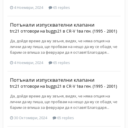
4 Ноември, 2024
65 replies
Потънали изпусквателни клапани
trc21
отговори на
buggs21
в
CR-V 1ва ген. (1995 - 2001)
Да, дойде време да му звъня, видях, че няма опция на
лични да му пиша, ще пробвам на нещо да му се обадя, че
барим се впиша за февруари да я оставя! Благодаря...
4 Ноември, 2024
65 replies
Потънали изпусквателни клапани
trc21
отговори на
buggs21
в
CR-V 1ва ген. (1995 - 2001)
Да, дойде време да му звъня, видях, че няма опция на
лични да му пиша, ще пробвам на нещо да му се обадя, че
барим се впиша за февруари да я оставя! Благодаря...
30 Октомври, 2024
65 replies