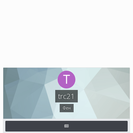
trc21
Фен