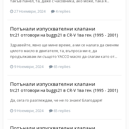
такъв панел, та, даже с часовника, ако може, така я...
27 Ноември, 2024
4 replies
Потънали изпусквателни клапани
trc21
отговори на
buggs21
в
CR-V 1ва ген. (1995 - 2001)
Здравейте, явно ще мине време, а ми се налага да сменям
цялото масло в двигателя, та, въпроса ми е, да
продължавам ли същото YACCO масло да слагам като от...
9 Ноември, 2024
65 replies
Потънали изпусквателни клапани
trc21
отговори на
buggs21
в
CR-V 1ва ген. (1995 - 2001)
Да, сега го разглеждам, че не го знаех! Благодаря!
9 Ноември, 2024
65 replies
Потънали изпусквателни клапани