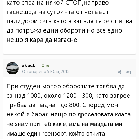
като спра на някой СТОП,направо
гаснеше,а на сутринта от четвърт
пали,дори сега като я запаля тя се опитва
да потръжа едни обороти но все едно
нещо я кара да изгасне.
skuck
45
Отговорено
5 Юли, 2015
#4
При студен мотор оборотите трябва да
са над 1000, около 1200 - 300, като загрее
трябва да паднат до 800. Според мен
някой е барал нещо по
дроселовата клапа,
не знам при теб как е, ама на маздата ми
имаше един "сензор", който отчита