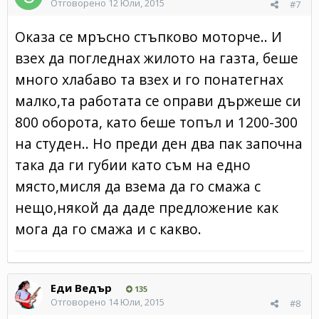
Отговорено
12 Юли, 2015
#7
Оказа се мръсно стъпково моторче.. И
взех да погледнах жилото на газта, беше
много хлабаво та взех и го понатегнах
малко,та работата се оправи държеше си
800 оборота, като беше топъл и 1200-300
на студен.. Но преди ден два пак започна
така да ги губии като съм на едно
място,мисля да взема да го смажа с
нещо,някой да даде предложение как
мога да го смажа и с какво.
Еди Ведър
135
Отговорено
14 Юли, 2015
#8