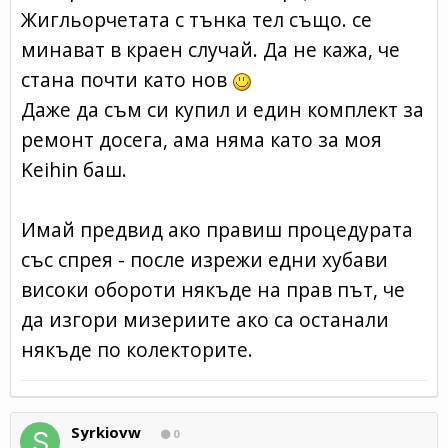
Жигльорчетата с тънка тел също. се
минават в краен случай. Да не кажа, че
стана почти като нов
Даже да съм си купил и един комплект за
ремонт досега, ама няма като за моя
Keihin баш.
Имай предвид ако правиш процедурата
със спрея - после изрежи едни хубави
високи обороти някъде на прав път, че
да изгори мизериите ако са останали
някъде по колекторите.
Syrkiovw
0