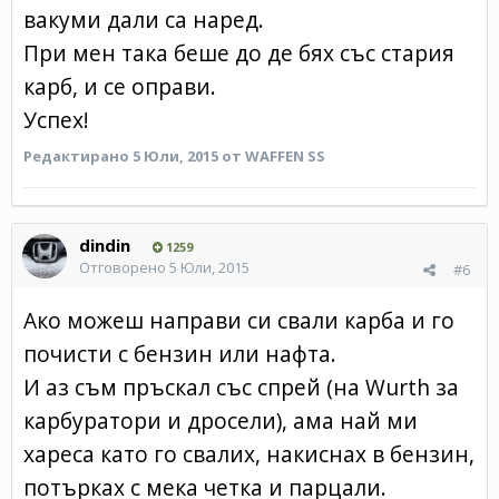
вакуми дали са наред.
При мен така беше до де бях със стария
карб, и се оправи.
Успех!
Редактирано
5 Юли, 2015
от WAFFEN SS
dindin
1259
Отговорено
5 Юли, 2015
#6
Ако можеш направи си свали карба и го
почисти с бензин или нафта.
И аз съм пръскал със спрей (на Wurth за
карбуратори и дросели), ама най ми
хареса като го свалих, накиснах в бензин,
потърках с мека четка и парцали.