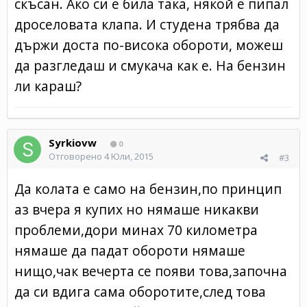
скъсан. Ако си е била така, някой е пипал
дроселовата клапа. И студена трябва да
държи доста по-висока обороти, можеш
да разгледаш и смукача как е. На бензин
ли караш?
Syrkiovw
0
Отговорено
4 Юли, 2015
#3
Да колата е само на бензин,по принцип
аз вчера я купих но нямаше никакви
проблеми,дори минах 70 километра
нямаше да падат обороти нямаше
нищо,чак вечерта се появи това,започна
да си вдига сама оборотите,след това