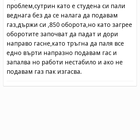
проблем,сутрин като е студена си пали
веднага без да се налага да подавам
газ,държи си ,850 оборота,но като загрее
оборотите започват да падат и дори
направо гасне,като тръгна да паля все
едно върти напразно подавам гас и
запалва но работи нестабило и ако не
подавам газ пак изгасва.