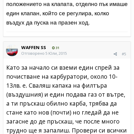
положението на клапата, отделно пък имаше
един клапан, който се регулира, колко
въздух да пуска на празен ход.
WAFFEN SS
31
Отговорено
5 Юли, 2015
#5
Като за начало си вземи един спрей за
почистване на карбуратори, около 10-
13лв. е. Сваляш капака на филтъра
(въздушния) и един подава газ от вътре,
а ти пръскаш обилно карба, трябва да
стане като нов (почти) но гледай да не
загасне до де пръскаш, че после много
трудно ще я запалиш. Провери си всички