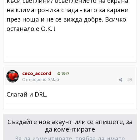
къси светлини/ осветлението на екрана
на климатроника спада - като за каране
през ноща и не се вижда добре. Всичко
останало е О.К. !
ceco_accord
7517
Отговорено
9 Май
#6
Слагай и DRL.
Създайте нов акаунт или се впишете, за
да коментирате
За да коментирате, трябва да имате