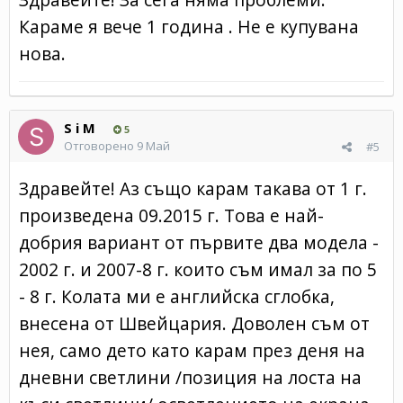
Караме я вече 1 година . Не е купувана
нова.
S i M
5
Отговорено
9 Май
#5
Здравейте! Аз също карам такава от 1 г.
произведена 09.2015 г. Това е най-
добрия вариант от първите два модела -
2002 г. и 2007-8 г. които съм имал за по 5
- 8 г. Колата ми е английска сглобка,
внесена от Швейцария. Доволен съм от
нея, само дето като карам през деня на
дневни светлини /позиция на лоста на