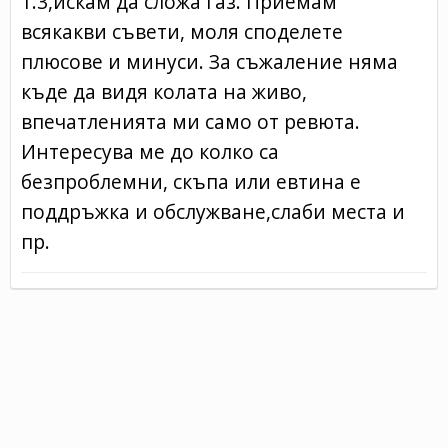
1.3,искам да сложа газ. Приемам
всякакви съвети, моля споделете
плюсове и минуси. За съжаление няма
къде да видя колата на живо,
впечатленията ми само от ревюта.
Интересува ме до колко са
безпроблемни, скъпа или евтина е
поддръжка и обслужване,слаби места и
пр.