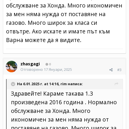
обслужване за Хонда. Много икономичен
за мен няма нужда от поставяне на
газово. Много широк за класа си
отвътре. Ако искате и имате път към
Варна можете да я видите.
zhasgagi
0
Отговорено
17 Януари, 2025
#3
На 6.01.2025 г. at 14:16,
rim
написа:
Здравейте! Караме такава 1.3
произведена 2016 година . Нормално
обслужване за Хонда. Много
икономичен за мен няма нужда от
поставяне на газово. Много широк за