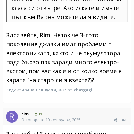
класа си отвътре. Ако искате и имате
път към Варна можете да я видите.
Здравейте, Rim! Четох че 3-тото
поколение джазки имат проблеми с
електрониката, както и че акумулатора
пада бързо пак заради много електро-
екстри, при вас как е и от колко време я
карате (на старо ли я взехте?)?
Редактирано
17 Януари, 2025
от zhasgagi
rim
21
Отговорено
10 Февруари, 2025
#4
Здравейте! За сега няма проблеми.