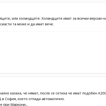
ците, или холандците. Холандците имат за всички версии на
сиасти та може и да имат вече.
ачално казаха, че нямат, после се сетиха че имат подобен К2
 в София, което отпада автоматично.
е при Маркони...