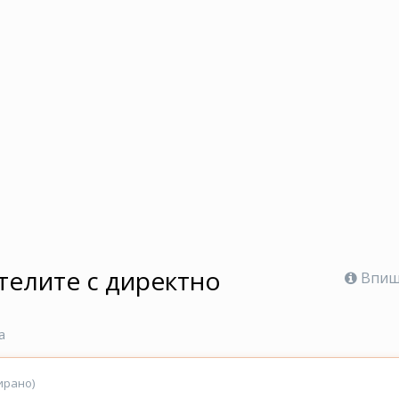
телите с директно
Впише
а
ирано)