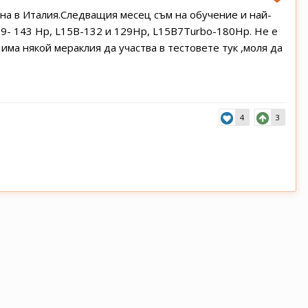
ина в Италия.Следващия месец съм на обучение и най-
Z9- 143 Hp, L15B-132 и 129Hp, L15B7Turbo-180Hp. Не е
има някой мераклия да участва в тестовете тук ,моля да
4
3