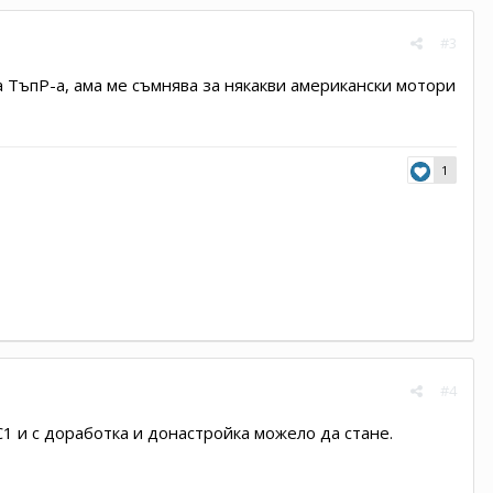
#3
 ТъпР-а, ама ме съмнява за някакви американски мотори
1
#4
0С1 и с доработка и донастройка можело да стане.