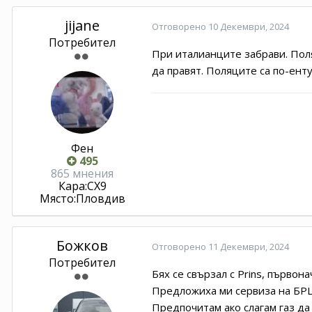
jijane
Отговорено
10 Декември, 2024
Потребител
При италианците забрави. Поля
да правят. Поляците са по-енту
Фен
495
865 мнения
Кара:
CX9
Място:
Пловдив
Божков
Отговорено
11 Декември, 2024
Потребител
Бях се свързал с Prins, първон
Предложиха ми сервиза на БРЦ
Предпочитам ако слагам газ да 