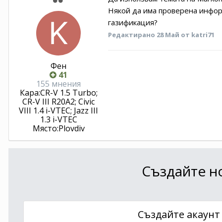
Някой да има проверена информа
газификация?
Редактирано
28 Май
от katri71
Фен
41
155 мнения
Кара:
CR-V 1.5 Turbo;
CR-V III R20A2; Civic
VIII 1.4 i-VTEC; Jazz III
1.3 i-VTEC
Място:
Plovdiv
Създайте но
Създайте акаунт