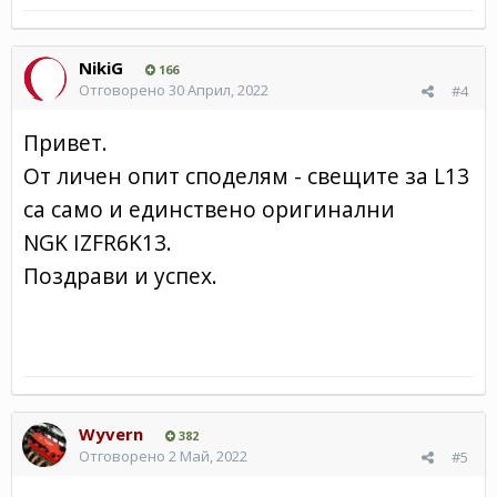
NikiG
166
Отговорено
30 Април, 2022
#4
Привет.
От личен опит споделям - свещите за L13
са само и единствено оригинални
NGK IZFR6K13.
Поздрави и успех.
Wyvern
382
Отговорено
2 Май, 2022
#5