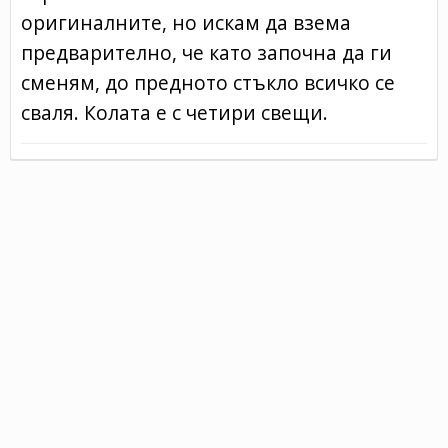
оригиналните, но искам да взема
предварително, че като започна да ги
сменям, до предното стъкло всичко се
сваля. Колата е с четири свещи.