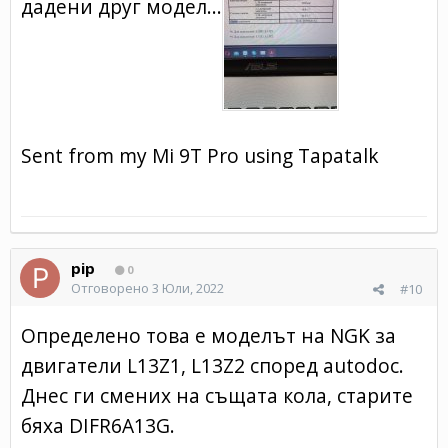
дадени друг модел...
Sent from my Mi 9T Pro using Tapatalk
pip
0
Отговорено
3 Юли, 2022
#10
Определено това е моделът на NGK за
двигатели L13Z1, L13Z2 според autodoc.
Днес ги смених на същата кола, старите
бяха DIFR6A13G.