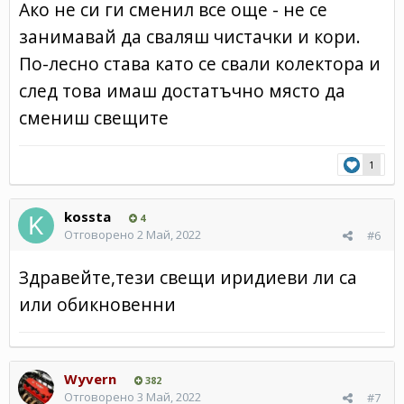
Ако не си ги сменил все още - не се
занимавай да сваляш чистачки и кори.
По-лесно става като се свали колектора и
след това имаш достатъчно място да
смениш свещите
1
kossta
4
Отговорено
2 Май, 2022
#6
Здравейте,тези свещи иридиеви ли са
или обикновенни
Wyvern
382
Отговорено
3 Май, 2022
#7