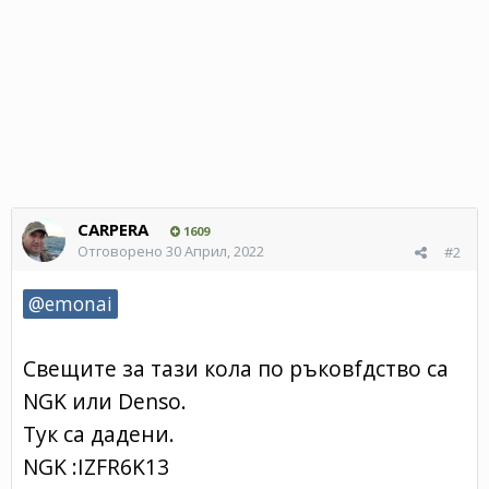
CARPERA
1609
Отговорено
30 Април, 2022
#2
@emonai
Свещите за тази кола по ръковfдство са
NGK или Denso.
Тук са дадени.
NGK :IZFR6K13