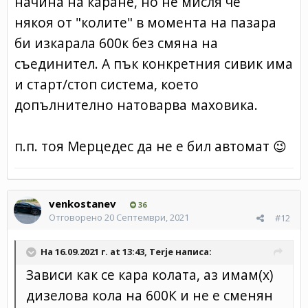
начина на каране, но не мисля че
някоя от "колите" в момента на пазара
би изкарала 600к без смяна на
съединител. А пък конкретния сивик има
и старт/стоп система, което
допълнително натоварва маховика.
п.п. тоя Мерцедес да не е бил автомат
😉
venkostanev
36
Отговорено
20 Септември, 2021
#12
На 16.09.2021 г. at 13:43,
Terje
написа:
Зависи как се кара колата, аз имам(х)
дизелова кола на 600К и не е сменян