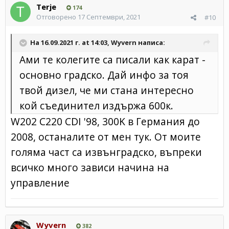
Terje
174
Отговорено
17 Септември, 2021
#10
На 16.09.2021 г. at 14:03,
Wyvern
написа:
Ами те колегите са писали как карат -
основно градско. Дай инфо за тоя
твой дизел, че ми стана интересно
кой съединител издържа 600к.
W202 C220 CDI '98, 300K в Германия до
2008, останалите от мен тук. От моите
голяма част са извънградско, въпреки
всичко много зависи начина на
управление
Wyvern
382