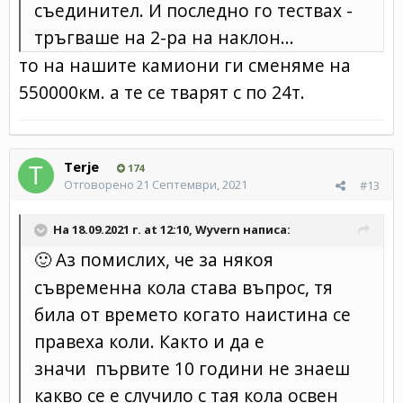
съединител. И последно го тествах -
тръгваше на 2-ра на наклон...
то на нашите камиони ги сменяме на
550000км. а те се тварят с по 24т.
Terje
174
Отговорено
21 Септември, 2021
#13
На 18.09.2021 г. at 12:10,
Wyvern
написа:
Аз помислих, че за някоя
🙂
съвременна кола става въпрос, тя
била от времето когато наистина се
правеха коли. Както и да е
значи първите 10 години не знаеш
какво се е случило с тая кола освен