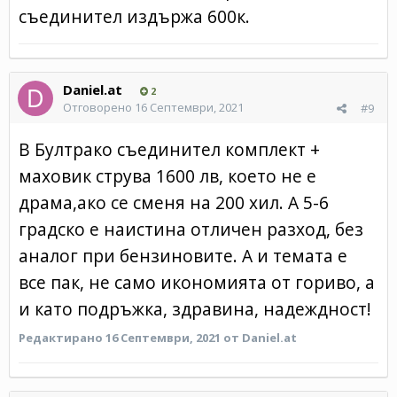
съединител издържа 600к.
Daniel.at
2
Отговорено
16 Септември, 2021
#9
В Бултрако съединител комплект +
маховик струва 1600 лв, което не е
драма,ако се сменя на 200 хил. А 5-6
градско е наистина отличен разход, без
аналог при бензиновите. А и темата е
все пак, не само икономията от гориво, а
и като подръжка, здравина, надеждност!
Редактирано
16 Септември, 2021
от Daniel.at