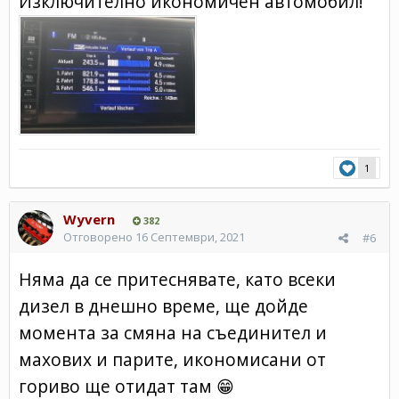
Изключително икономичен автомобил!
1
Wyvern
382
Отговорено
16 Септември, 2021
#6
Няма да се притеснявате, като всеки
дизел в днешно време, ще дойде
момента за смяна на съединител и
махових и парите, икономисани от
гориво ще отидат там
😁