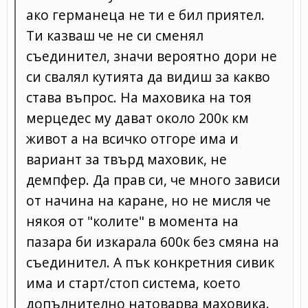
ако германеца не ти е бил приятел.
Ти казваш че не си сменял
съединител, значи вероятно дори не
си свалял кутията да видиш за какво
става въпрос. На маховика на тоя
мерцедес му дават около 200к км
живот а на всичко отгоре има и
вариант за твърд маховик, не
демпфер. Да прав си, че много зависи
от начина на каране, но не мисля че
някоя от "колите" в момента на
пазара би изкарала 600к без смяна на
съединител. А пък конкретния сивик
има и старт/стоп система, което
допълнително натоварва маховика.