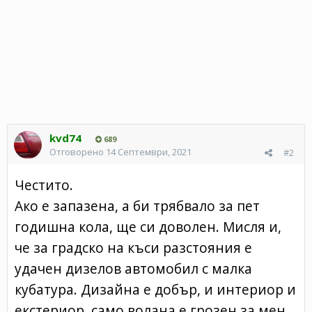
kvd74
689
Отговорено
14 Септември, 2021
#2
Честито.
Ако е запазена, а би трябвало за пет
годишна кола, ще си доволен. Мисля и,
че за градско на къси разстояния е
удачен дизелов автомобил с малка
кубатура. Дизайна е добър, и интериор и
екстериор, само волана е грозен за мен,