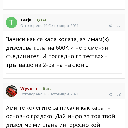
Terje
174
Отговорено
16 Септември, 2021
#7
Зависи как се кара колата, аз имам(х)
дизелова кола на 600К и не е сменян
съединител. И последно го тествах -
тръгваше на 2-ра на наклон...
Wyvern
382
Отговорено
16 Септември, 2021
#8
Ами те колегите са писали как карат -
основно градско. Дай инфо за тоя твой
дизел, че ми стана интересно кой