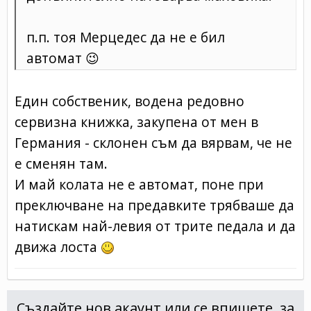
п.п. тоя Мерцедес да не е бил
автомат
😉
Един собственик, водена редовно
сервизна книжка, закупена от мен в
Германия - склонен съм да вярвам, че не
е сменян там.
И май колата не е автомат, поне при
преключване на предавките трябваше да
натискам най-левия от трите педала и да
движа лоста
Създайте нов акаунт или се впишете, за