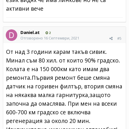
активни вече
Daniel.at
2
Отговорено
16 Септември, 2021
#5
От над 3 години карам такъв сивик.
Минал съм 80 хил. от които 90% градско.
Колата е на 150 000км като имам два
ремонта.Първия ремонт беше смяна
датчик на горивен филтър, втория смяна
на някаква малка гарнитурка,защото
започна да омаслява. При мен на всеки
600-700 км градско се включва
регенерация за около 20 мин.