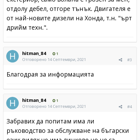
отдолу дебел, отгоре тънък. Двигателя е
от най-новите дизели на Хонда, т.н. "ърт
дрийм техн.".
hitman_84
1
Отговорено
14 Септември, 2021
#3
Благодрая за информацията
hitman_84
1
Отговорено
14 Септември, 2021
#4
Забравих да попитам има ли
ръководство за обслужване на бъгарски
език видях че има линкове но не са