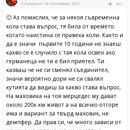
Отговорено
18 Септември, 2021
#11
Аз помислих, че за някоя съвременна
🙂
кола става въпрос, тя била от времето
когато наистина се правеха коли. Както и
да е значи първите 10 години не знаеш
какво се е случило с тая кола освен ако
германеца не ти е бил приятел. Ти
казваш че не си сменял съединител,
значи вероятно дори не си свалял
кутията да видиш за какво става въпрос.
На маховика на тоя мерцедес му дават
около 200к км живот а на всичко отгоре
има и вариант за твърд маховик, не
демпфер. Да прав си, че много зависи от