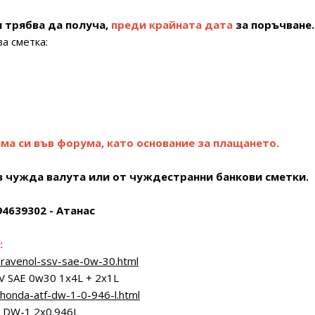
 трябва да получа,
преди крайната дата
за поръчване
а сметка:
а си във форума, като основание за плащането.
в чужда валута или от чуждестранни банкови сметки.
94639302 - Атанас
:
ravenol-ssv-sae-0w-30.html
V SAE 0w30 1x4L + 2х1L
honda-atf-dw-1-0-946-l.html
DW- 1 2х 0.946L