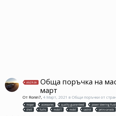
Обща поръчка на масл
ato24.de
март
От
Ronin7
,
4 Март, 2021
в
Общи поръчки от стра
mopar
accessories
quality guaranteed
power steering fluid
shell
fuchs
mobil1
mobil
castrol
petro-canada