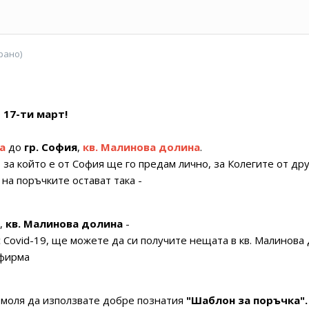
рано)
о
17-ти март!
а
до
гр. София
,
кв. Малинова долина
.
,
за който е от София ще го предам лично, за Колегите от дру
на поръчките остават така -
,
кв. Малинова долина
-
с Covid-19, ще можете да си получите нещата в кв. Малинова
 фирма
, моля да използвате добре познатия
"Шаблон за поръчка".