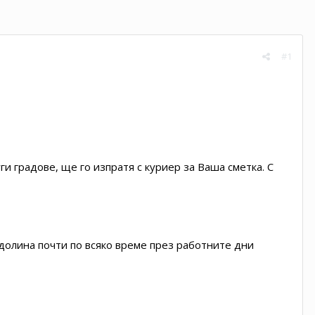
#1
ги градове, ще го изпратя с куриер за Ваша сметка. С
 долина почти по всяко време през работните дни