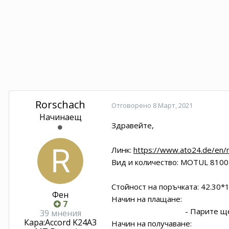
Rorschach
Отговорено
8 Март, 2021
Начинаещ
Здравейте,
Линк:
https://www.ato24.de/en/
Вид и количество: MOTUL 8100
Стойност на поръчката: 42.30*1
Фен
Начин на плащане:
7
- Парите ще бъдат пре
39 мнения
Кара:
Accord K24A3
Начин на получаване: