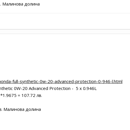
нова долина
onda-full-synthetic-0w-20-advanced-protection-0-946-l.html
nthetic 0W-20 Advanced Protection - 5 x 0.946L
*1.9675 = 107.72 лв.
кв. Малинова долина