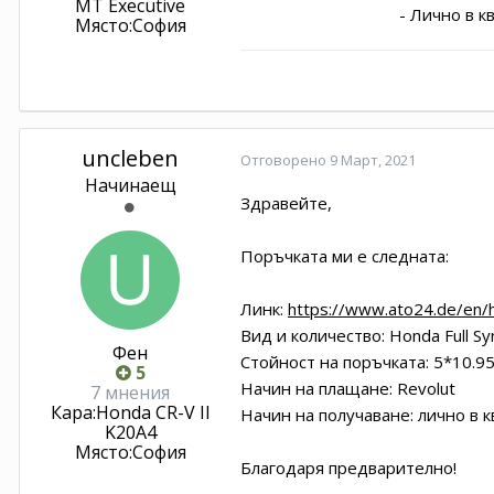
MT Executive
- Лично в кв. Мали
Място:
София
uncleben
Отговорено
9 Март, 2021
Начинаещ
Здравейте,
Поръчката ми е следната:
Линк:
https://www.ato24.de/en/h
Вид и количество: Honda Full Sy
Фен
Стойност на поръчката: 5*10.95
5
Начин на плащане: Revolut
7 мнения
Кара:
Honda CR-V II
Начин на получаване: лично в 
K20A4
Място:
София
Благодаря предварително!