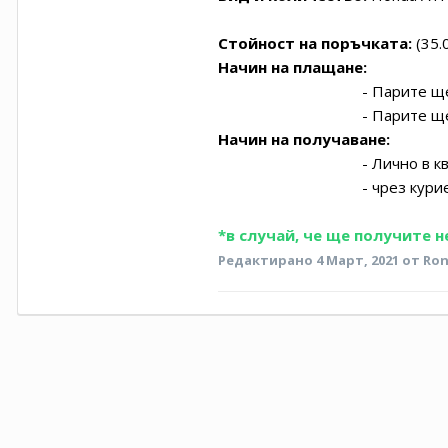
Стойност на поръчката:
(35.0
Начин на плащане:
- Парите ще бъдат 
- Парите ще бъдат пре
Начин на получаване:
- Лично в кв. Мали
- чрез курие
*в случай, че ще получите 
Редактирано
4 Март, 2021
от Ron