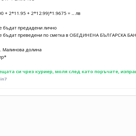
0 + 2*11.95 + 2*12.99)*1.9675 = ... лв
предадени лично
ведени по сметка в ОБЕДИНЕНА БЪЛГАРСКА БАН
нова долина
р*
нещата си чрез куриер, моля след като поръчате, изпр
in7