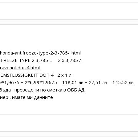
honda-antifreeze-type-2-3-785-l.html
REEZE TYPE 2 3,785 L 2 х 3,785 л.
ravenol-dot-4.html
EMSFLÜSSIGKEIT DOT 4 2 х 1 л.
*1,9675 + 2*6,99*1,9675 = 118,01 лв + 27,51 лв = 145,52 лв.
 бъдат преведени но сметка в ОББ АД
риер , имате ми данните