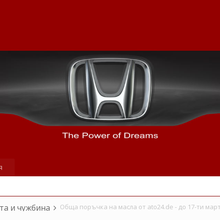
я
та и чужбина
Обща поръчка на масла от ato24.de - до 17-ти мар