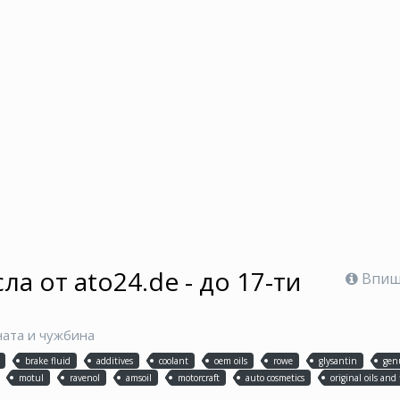
а от ato24.de - до 17-ти
Впише
ната и чужбина
brake fluid
additives
coolant
oem oils
rowe
glysantin
gen
motul
ravenol
amsoil
motorcraft
auto cosmetics
original oils and 