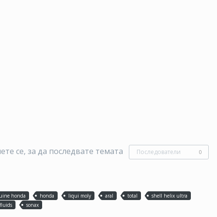
те се, за да последвате темата
Последователи
0
uine honda
honda
liqui moly
aral
total
shell helix ultra
fluids
sonax