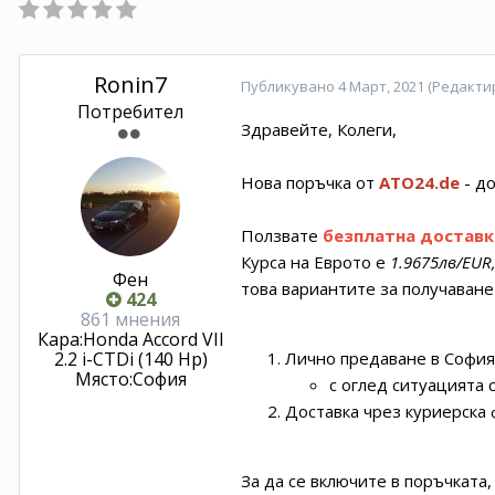
Ronin7
Публикувано
4 Март, 2021
(Редакти
Потребител
Здравейте, Колеги,
Нова поръчка от
ATO24.de
- д
Ползвате
безплатна доставк
Курса на Еврото е
1.9675лв/EUR
Фен
това вариантите за получаване 
424
861 мнения
Кара:
Honda Accord VII
2.2 i-CTDi (140 Hp)
Лично предаване в София
Място:
София
с оглед ситуацията 
Доставка чрез куриерска
За да се включите в поръчката