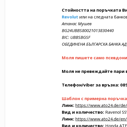
Стойността на поръчката Ви
Revolut
или на следната банков
Атанас Мушев
BG24UBBS80021013830440
BIC: UBBSBGSF
ОБЕДИНЕНА БЪЛГАРСКА БАНКА АД
Моля пишете само псевдоним
Моля не превеждайте пари 
Телефон/viber за връзка:
08
Шаблон с примерна поръчка
Линк:
https://www.ato24.de/de/
Вид и количество:
Ravenol SS
Линк:
https://www.ato24.de/en/
Вид и количество:
Honda ATF 