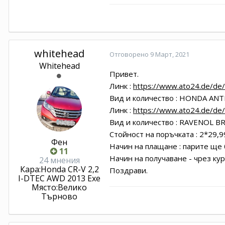
whitehead
Отговорено
9 Март, 2021
Whitehead
Привет.
Линк
:
https://www.ato24.de/de/
Вид и количество
:
HONDA ANTIF
Линк
:
https://www.ato24.de/de/
Вид и количество
:
RAVENOL BR
Стойност на поръчката : 2*29,99
Фен
Начин на плащане : парите ще
11
Начин на получаване - чрез ку
24 мнения
Кара:
Honda CR-V 2,2
Поздрави.
I-DTEC AWD 2013 Exe
Място:
Велико
Търново