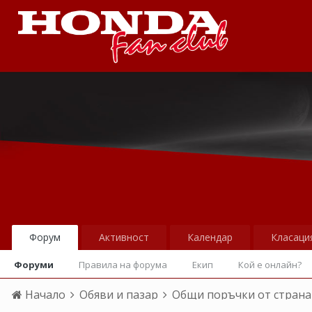
Форум
Активност
Календар
Класаци
Форуми
Правила на форума
Екип
Кой е онлайн?
Начало
Обяви и пазар
Общи поръчки от страна