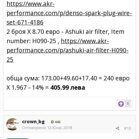
https://www.akr-
performance.com/p/denso-spark-plug-wire-
set-671-4186
2 броя Х 8.70 евро - Ashuki air filter, Item
number: H090-25 ,
https://www.akr-
performance.com/p/ashuki-air-filter-H090-
25
обща сума: 173.00+49.60+17.40 = 240 евро
Х 1.967 - 14% =
405.99 лева
1
crown_bg
446
Отговорено
12 Юни, 2018
#13