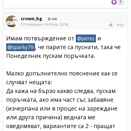
1
crown_bg
446
Отговорено
14 Юни, 2018
#16
Имам потвърждение от
и
@peres
, че парите са пуснати, така че
@sparky79
Понеделник пускам поръчката.
Малко допълнително пояснение как се
случват нещата:
Да кажа на бързо какво следва, пускам
поръчката, ако има част със забавяне
(изчерпана или в процес на зареждане
или друга причина) веднага ме
оведомяват, вариантите са 2 - пращат