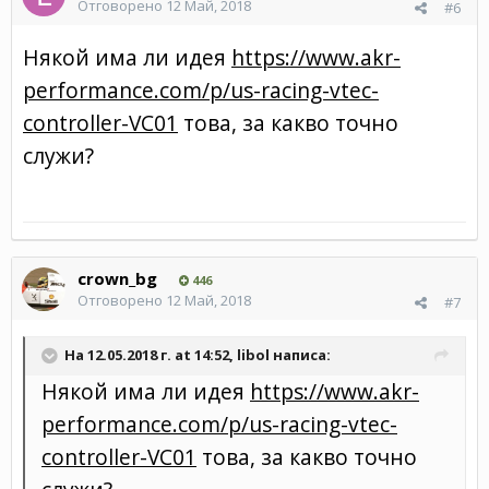
Отговорено
12 Май, 2018
#6
Някой има ли идея
https://www.akr-
performance.com/p/us-racing-vtec-
controller-VC01
това, за какво точно
служи?
crown_bg
446
Отговорено
12 Май, 2018
#7
На 12.05.2018 г. at 14:52,
libol
написа:
Някой има ли идея
https://www.akr-
performance.com/p/us-racing-vtec-
controller-VC01
това, за какво точно