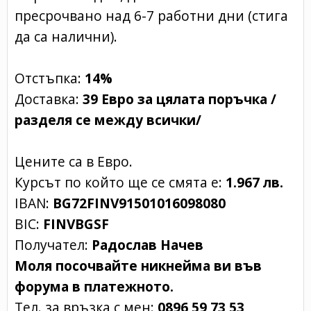
пресрочвано над 6-7 работни дни (стига
да са налични).
Отстъпка:
14%
Доставка:
39 Евро за цялата поръчка /
разделя се между всички/
Цените са в Евро.
Курсът по който ще се смята е:
1.967 лв.
IBAN:
BG72FINV91501016098080
BIC:
FINVBGSF
Получател:
Радослав Начев
Моля посочвайте никнейма ви във
форума в платежното.
Тел. за връзка с мен:
0896 59 73 53