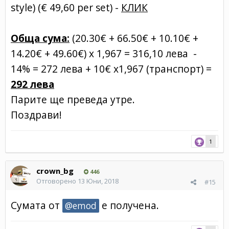
style) (€ 49,60 per set) -
КЛИК
Обща сума:
(20.30€ + 66.50€ + 10.10€ +
14.20€ + 49.60€) х 1,967 = 316,10 лева -
14% = 272 лева + 10€ х1,967 (транспорт) =
292 лева
Парите ще преведа утре.
Поздрави!
1
crown_bg
446
Отговорено
13 Юни, 2018
#15
Сумата от
е получена.
@emod