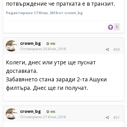
потвърждение че пратката е в транзит.
Редактирано
17 Юни, 2018
от crown_bg
1
crown_bg
446
Отговорено
20 Юни, 2018
#20
Колеги, днес или утре ще пуснат
доставката.
Забавянето стана заради 2-та Ашуки
филтъра. Днес ще ги получат.
crown_bg
446
Отговорено
21 Юни, 2018
#21