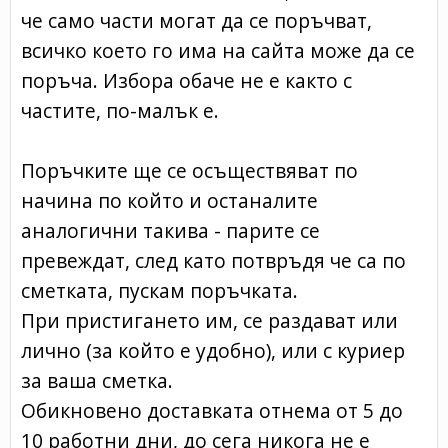
че само части могат да се поръчват,
всичко което го има на сайта може да се
поръча. Избора обаче не е както с
частите, по-малък е.
Поръчките ще се осъществяват по
начина по който и останалите
аналогични такива - парите се
превеждат, след като потвръдя че са по
сметката, пускам поръчката.
При пристигането им, се раздават или
лично (за който е удобно), или с куриер
за ваша сметка.
Обикновено доставката отнема от 5 до
10 работни дни, до сега никога не е