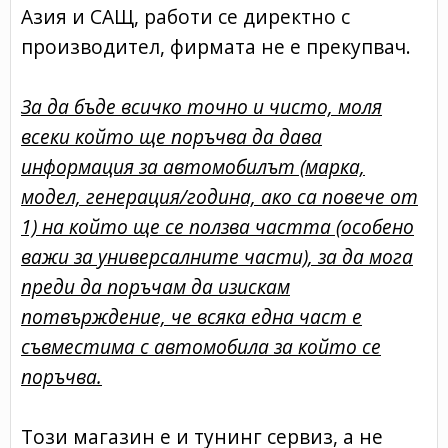
Азия и САЩ, работи се директно с
производител, фирмата не е прекупвач.
За да бъде всичко точно и чисто, моля
всеки който ще поръчва да дава
информация за автомобилът (марка,
модел, генерация/година, ако са повече от
1) на който ще се ползва частта (особено
важи за универсалните части), за да мога
преди да поръчам да изискам
потвърждение, че всяка една част е
съвместима с автомобила за който се
поръчва.
Този магазин е и тунинг сервиз, а не