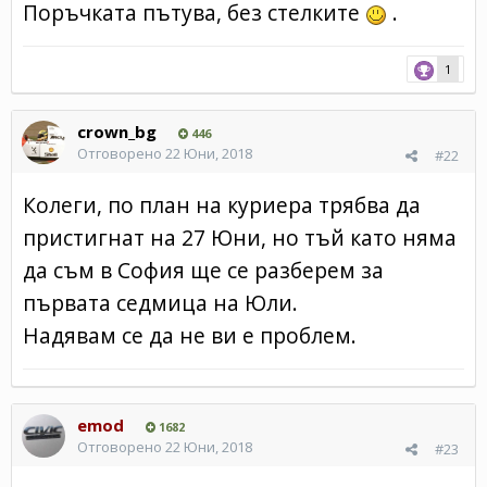
Поръчката пътува, без стелките
.
1
crown_bg
446
Отговорено
22 Юни, 2018
#22
Колеги, по план на куриера трябва да
пристигнат на 27 Юни, но тъй като няма
да съм в София ще се разберем за
първата седмица на Юли.
Надявам се да не ви е проблем.
emod
1682
Отговорено
22 Юни, 2018
#23