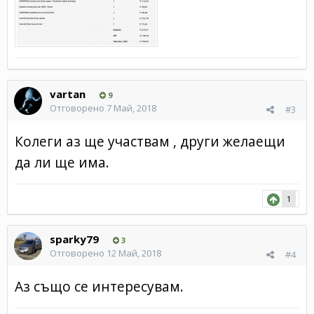
vartan
9
Отговорено
7 Май, 2018
#3
Колеги аз ще участвам , други желаещи
да ли ще има.
1
sparky79
3
Отговорено
12 Май, 2018
#4
Аз също се интересувам.