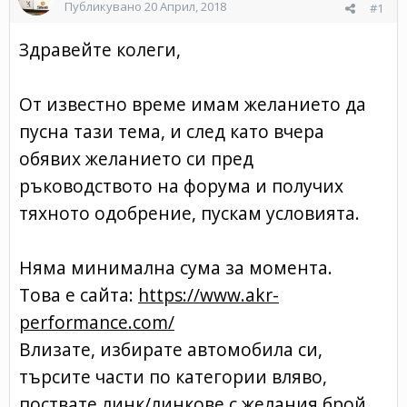
Публикувано
20 Април, 2018
#1
Здравейте колеги,
От известно време имам желанието да
пусна тази тема, и след като вчера
обявих желанието си пред
ръководството на форума и получих
тяхното одобрение, пускам условията.
Няма минимална сума за момента.
Това е сайта:
https://www.akr-
performance.com/
Влизате, избирате автомобила си,
търсите части по категории вляво,
поствате линк/линкове с желания брой