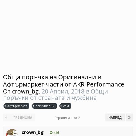
Обща поръчка на Оригинални и
Афтърмаркет части от AKR-Performance
От
crown_bg
,
20 Април, 2018
в
Общи
поръчки от страната и чужбина
афтърмаркет
оригинални
оем
Страница 1 от 2
ПРЕДИШНА
НАПРЕД
crown_bg
446