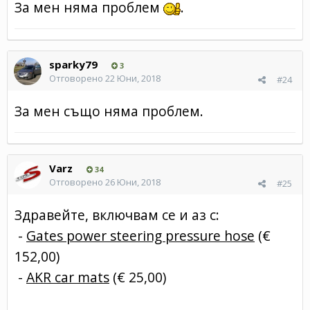
За мен няма проблем
.
sparky79
3
Отговорено
22 Юни, 2018
#24
За мен също няма проблем.
Varz
34
Отговорено
26 Юни, 2018
#25
Здравейте, включвам се и аз с:
-
Gates power steering pressure hose
(€
152,00)
-
AKR car mats
(€ 25,00)