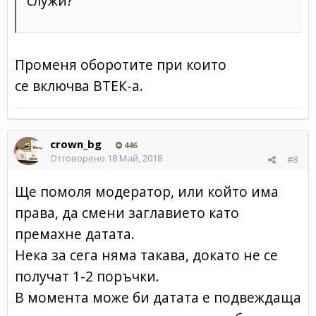
служи?
Променя оборотите при които
се включва ВТЕК-а.
crown_bg
446
Отговорено
18 Май, 2018
#8
Ще помоля модератор, или който има
права, да смени заглавието като
премахне датата.
Нека за сега няма такава, докато не се
получат 1-2 поръчки.
В момента може би датата е подвеждаща