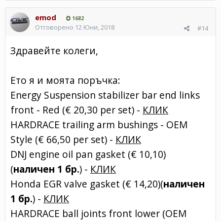
emod
1682
Отговорено
12 Юни, 2018
#14
Здравейте колеги,
Ето я и моята поръчка:
Energy Suspension stabilizer bar end links
front - Red (€ 20,30 per set) -
КЛИК
HARDRACE trailing arm bushings - OEM
Style (€ 66,50 per set) -
КЛИК
DNJ engine oil pan gasket (€ 10,10)
(
наличен 1 бр.
) -
КЛИК
Honda EGR valve gasket (€ 14,20)(
наличен
1 бр.
) -
КЛИК
HARDRACE ball joints front lower (OEM