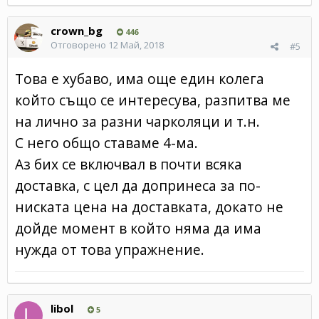
crown_bg
446
Отговорено
12 Май, 2018
#5
Това е хубаво, има още един колега
който също се интересува, разпитва ме
на лично за разни чарколяци и т.н.
С него общо ставаме 4-ма.
Аз бих се включвал в почти всяка
доставка, с цел да допринеса за по-
ниската цена на доставката, докато не
дойде момент в който няма да има
нужда от това упражнение.
libol
5