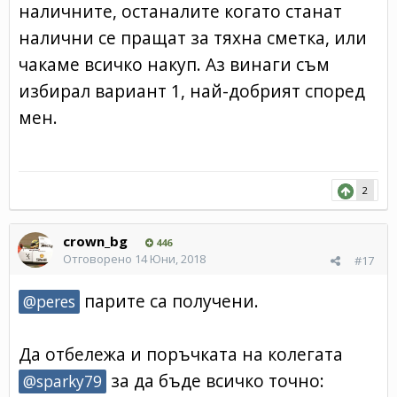
наличните, останалите когато станат
налични се пращат за тяхна сметка, или
чакаме всичко накуп. Аз винаги съм
избирал вариант 1, най-добрият според
мен.
2
crown_bg
446
Отговорено
14 Юни, 2018
#17
парите са получени.
@peres
Да отбележа и поръчката на колегата
за да бъде всичко точно:
@sparky79