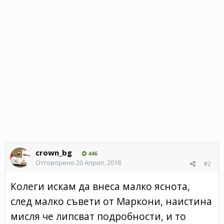
crown_bg
446
Отговорено
20 Април, 2018
#2
Колеги искам да внеса малко яснота,
след малко съвети от Маркони, наистина
мисля че липсват подробности, и то