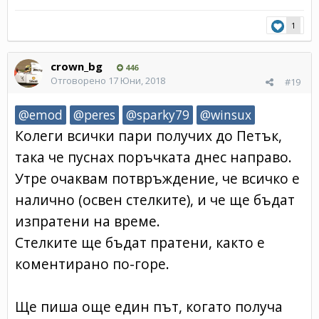
1
crown_bg
446
Отговорено
17 Юни, 2018
#19
@emod
@peres
@sparky79
@winsux
Колеги всички пари получих до Петък,
така че пуснах поръчката днес направо.
Утре очаквам потвръждение, че всичко е
налично (освен стелките), и че ще бъдат
изпратени на време.
Стелките ще бъдат пратени, както е
коментирано по-горе.
Ще пиша още един път, когато получа