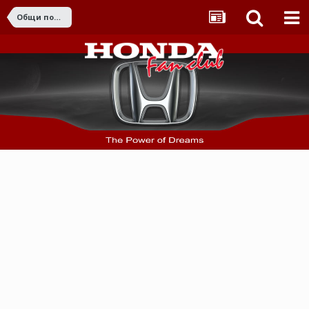
Общи поръчки от страната и чужбина