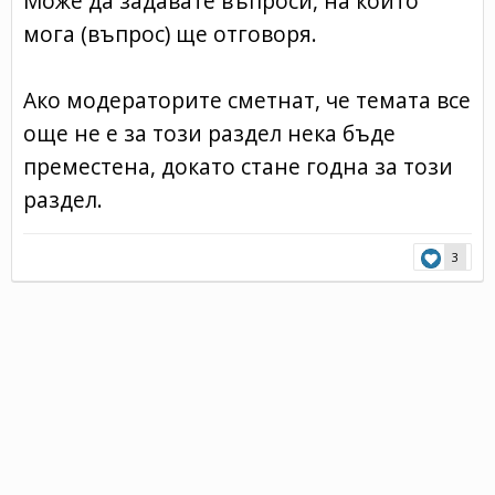
Може да задавате въпроси, на който
мога (въпрос) ще отговоря.
Ако модераторите сметнат, че темата все
още не е за този раздел нека бъде
преместена, докато стане годна за този
раздел.
3