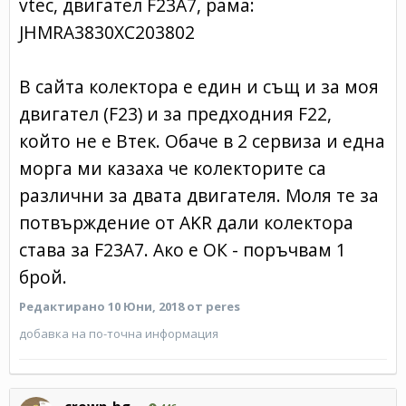
vtec, двигател F23А7, рама:
JHMRA3830XC203802
В сайта колектора е един и същ и за моя
двигател (F23) и за предходния F22,
който не е Втек. Обаче в 2 сервиза и една
морга ми казаха че колекторите са
различни за двата двигателя. Моля те за
потвърждение от АKR дали колектора
става за F23A7. Ако е ОК - поръчвам 1
брой.
Редактирано
10 Юни, 2018
от peres
добавка на по-точна информация