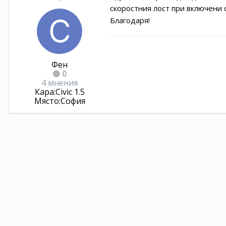
скоростния лост при включени 
Благодаря!
Фен
0
4 мнения
Кара:
Civic 1.5
Място:
София