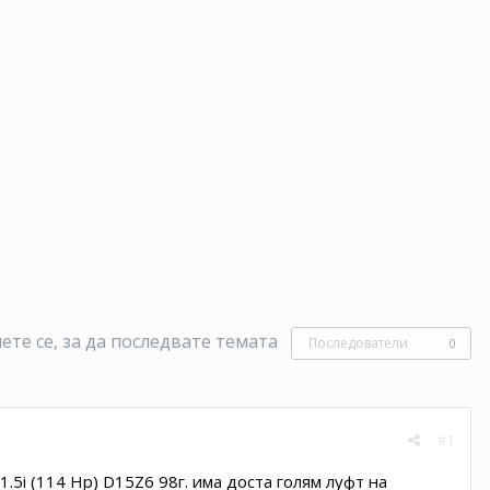
те се, за да последвате темата
Последователи
0
#1
 1.5i (114 Hp) D15Z6 98г. има доста голям луфт на