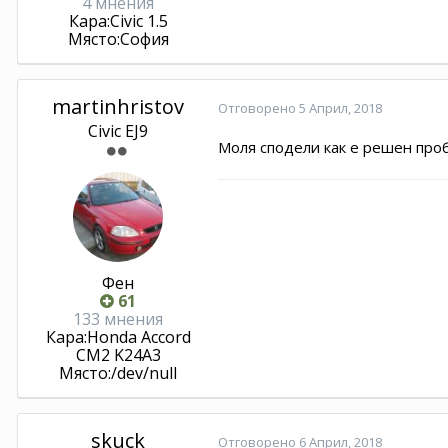
4 мнения
Кара:
Civic 1.5
Място:
София
martinhristov
Отговорено
5 Април, 2018
Civic EJ9
Моля сподели как е решен про
Фен
61
133 мнения
Кара:
Honda Accord
CM2 K24A3
Място:
/dev/null
skuck
Отговорено
6 Април, 2018