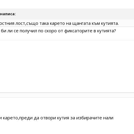
написа:
стния лост,също така карето на щангата към кутията.
 би ли се получил по скоро от фиксаторите в кутията?
и карето,преди да отвори кутия за избирачите нали