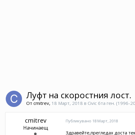
Луфт на скоростния лост.
От
cmitrev
,
18 Март, 2018
в
Civic 6та ген. (1996-2
cmitrev
Публикувано
18 Март, 2018
Начинаещ
Здравейте,прегледах доста теми 