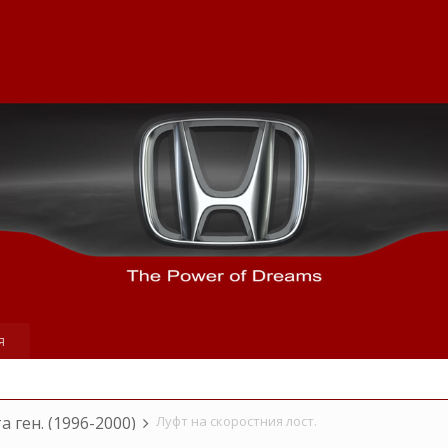
я
та ген. (1996-2000)
Луфт на скоростния лост.