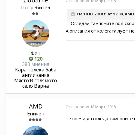
zlobar4e
Отговорено
18 Март, 2018
Потребител
На 18.03.2018 г. at 12:38,
AMD
Огледай тампоните под скоро
А описания от колегата луфт не
Фен
120
383 мнения
Кара:
полека баба
англичанка
Място:
В голямото
село Варна
AMD
Отговорено
18 Март, 2018
Епичен
не пречи да огледа тампоните 