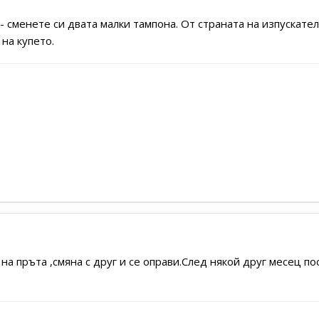
- сменете си двата малки тампона. От страната на изпускател
 на купето.
на пръта ,смяна с друг и се оправи.След някой друг месец п