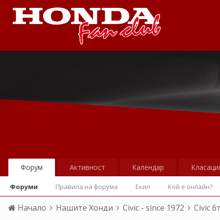
Форум
Активност
Календар
Класаци
Форуми
Правила на форума
Екип
Кой е онлайн?
Начало
Нашите Хонди
Civic - since 1972
Civic 6