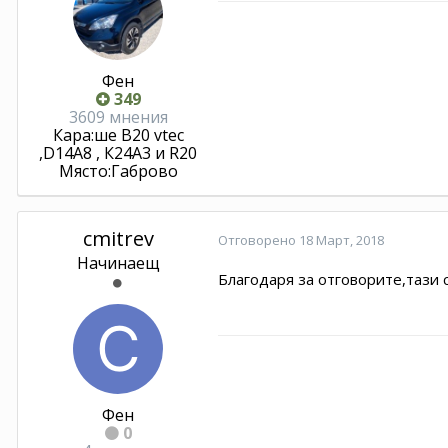
Фен
349
3609 мнения
Кара:
ше В20 vtec
,D14A8 , К24А3 и R20
Място:
Габрово
cmitrev
Отговорено
18 Март, 2018
Начинаещ
Благодаря за отговорите,тази 
Фен
0