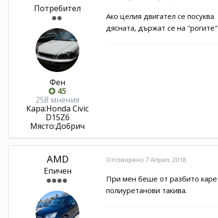
Потребител
Ако целия двигател се посуква 
дясната, държат се на "рогите"
Фен
45
258 мнения
Кара:
Honda Civic
D15Z6
Място:
Добрич
AMD
Отговорено
7 Април, 2018
Епичен
При мен беше от разбито каре 
полиуретанови такива.