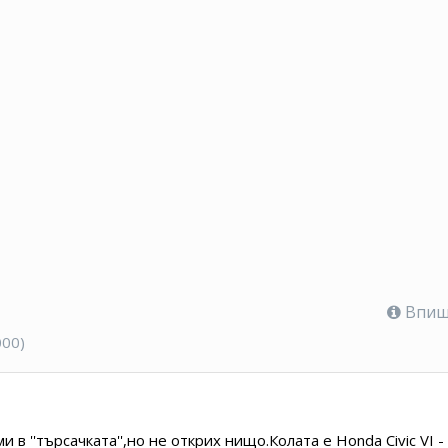
Впише
000)
в ''търсачката'',но не открих нищо.Колата е Honda Civic VI -