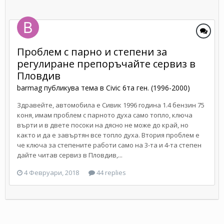
Проблем с парно и степени за
регулиране препоръчайте сервиз в
Пловдив
barmag
публикува тема в
Civic 6та ген. (1996-2000)
Здравейте, автомобила е Сивик 1996 година 1.4 бензин 75
коня, имам проблем с парното духа само топло, ключа
върти и в двете посоки на дясно не може до край, но
както и да е завъртян все топло духа. Втория проблем е
че ключа за степените работи само на 3-та и 4-та степен
дайте читав сервиз в Пловдив,...
4 Февруари, 2018
44 replies