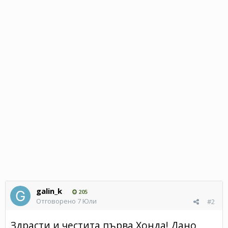
galin_k
205
Отговорено
7 Юли
#2
Здрасти и честита първа Хонда! Дано