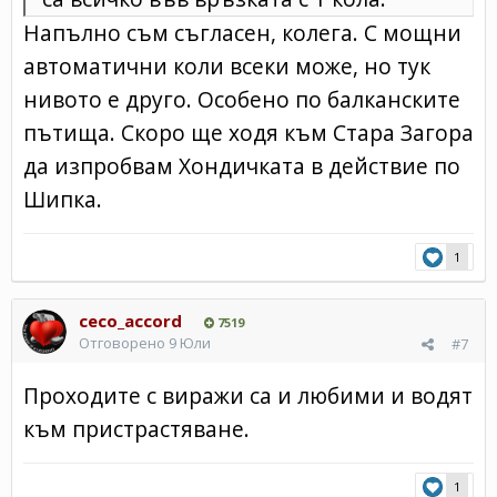
Напълно съм съгласен, колега. С мощни
автоматични коли всеки може, но тук
нивото е друго. Особено по балканските
пътища. Скоро ще ходя към Стара Загора
да изпробвам Хондичката в действие по
Шипка.
1
ceco_accord
7519
Отговорено
9 Юли
#7
Проходите с виражи са и любими и водят
към пристрастяване.
1