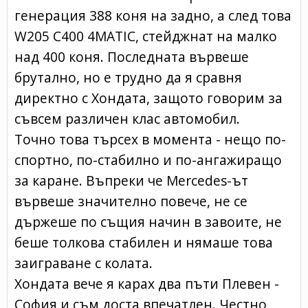
генерация 388 коня на задно, а след това
W205 C400 4MATIC, стейджнат на малко
над 400 коня. Последната вървеше
брутално, но е трудно да я сравня
директно с Хондата, защото говорим за
съвсем различен клас автомобил.
Точно това търсех в момента - нещо по-
спортно, по-стабилно и по-ангажиращо
за каране. Въпреки че Mercedes-ът
вървеше значително повече, не се
държеше по същия начин в завоите, не
беше толкова стабилен и нямаше това
заиграване с колата.
Хондата вече я карах два пъти Плевен -
София и съм доста впечатлен. Честно