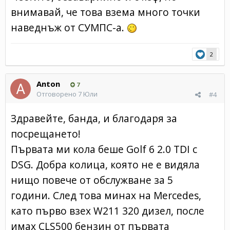
внимавай, че това взема много точки
наведнъж от СУМПС-а.
2
Anton
7
Отговорено
7 Юли
#4
Здравейте, банда, и благодаря за
посрещането!
Първата ми кола беше Golf 6 2.0 TDI с
DSG. Добра колица, която не е видяла
нищо повече от обслужване за 5
години. След това минах на Mercedes,
като първо взех W211 320 дизел, после
имах CLS500 бензин от първата