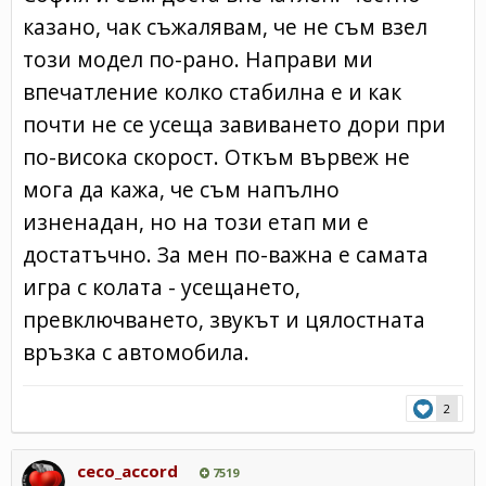
казано, чак съжалявам, че не съм взел
този модел по-рано. Направи ми
впечатление колко стабилна е и как
почти не се усеща завиването дори при
по-висока скорост. Откъм вървеж не
мога да кажа, че съм напълно
изненадан, но на този етап ми е
достатъчно. За мен по-важна е самата
игра с колата - усещането,
превключването, звукът и цялостната
връзка с автомобила.
2
ceco_accord
7519