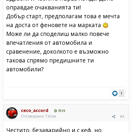
оправдае очакванията ти!
Добър старт, предполагам това е мечта
на доста от феновете на марката
Може ли да споделиш малко повече
впечатления от автомобила и
сравенение, доколкото е възможно
такова спрямо предишните ти
автомобили?
1
ceco_accord
7519
Отговорено
7 Юли
#3
Честито, безаварийно и с кеф, но