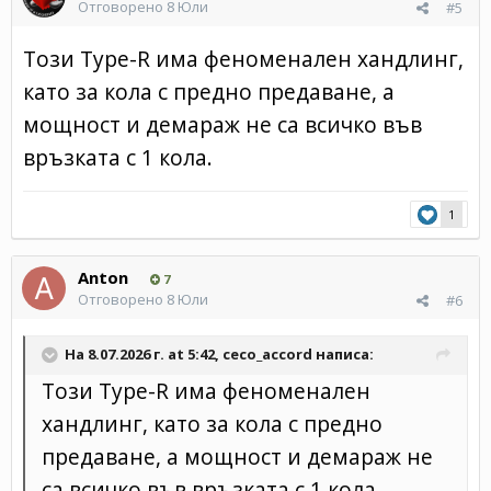
Отговорено
8 Юли
#5
Този Type-R има феноменален хандлинг,
като за кола с предно предаване, а
мощност и демараж не са всичко във
връзката с 1 кола.
1
Anton
7
Отговорено
8 Юли
#6
На 8.07.2026 г. at 5:42,
ceco_accord
написа:
Този Type-R има феноменален
хандлинг, като за кола с предно
предаване, а мощност и демараж не
са всичко във връзката с 1 кола.