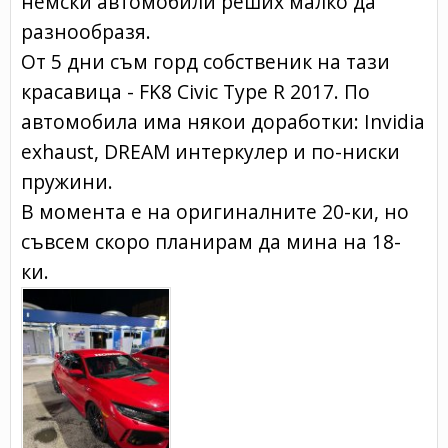
немски автомобили реших малко да
разнообразя.
От 5 дни съм горд собственик на тази
красавица - FK8 Civic Type R 2017. По
автомобила има някои доработки: Invidia
exhaust, DREAM интеркулер и по-ниски
пружини.
В момента е на оригиналните 20-ки, но
съвсем скоро планирам да мина на 18-
ки.