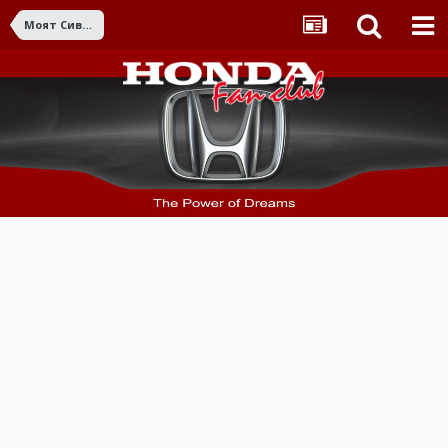
Моят Сивик