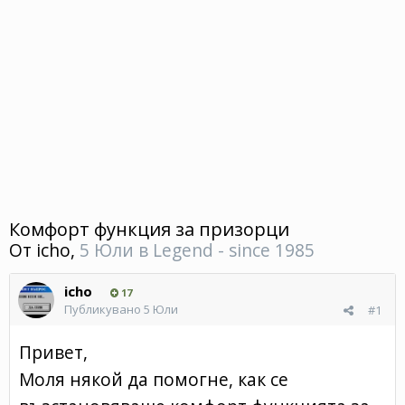
Комфорт функция за призорци
От
icho
,
5 Юли
в
Legend - since 1985
icho
17
Публикувано
5 Юли
#1
Привет,
Моля някой да помогне, как се