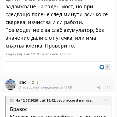
задвижване на заден мост, но при
следващо палене след минути всичко се
сверява, изчиства и си работи.
Тоз модел не е за слаб акумулатор, без
значение дали е от утечка, или има
мъртва клетка. Провери го.
Редактирано
12 Юли
от ceco_accord
1
icho
17
Отговорено
понеделник в 13:08
#14
На 12.07.2026 г. at 16:42,
ceco_accord
написа:
Бравос.
Мислех, че си ме разбрал, но винаги е