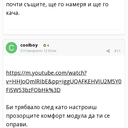
почти същите, ще го намеря и ще го
кача.
coolboy
4
Отговорено
12 Юли
#11
https://m.youtube.com/watch?
v=HHJoQmlRIbE&pp=iggUQAFKEHVIU2M5Y0
FiSW53bzFObHk%3D
Би трябвало след като настроиш
прозорците комфорт модула да ти се
оправи.