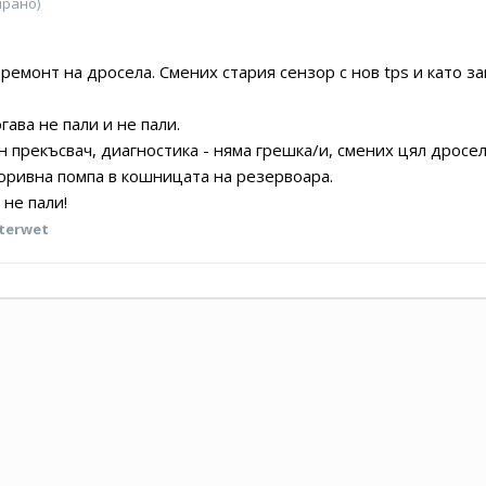
ирано)
 ремонт на дросела. Смених стария сензор с нов tps и като з
гава не пали и не пали.
н прекъсвач, диагностика - няма грешка/и, смених цял дросе
 горивна помпа в кошницата на резервоара.
 не пали!
terwet