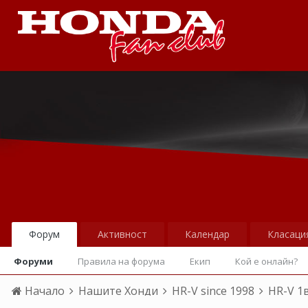
Форум
Активност
Календар
Класаци
Форуми
Правила на форума
Екип
Кой е онлайн?
Начало
Нашите Хонди
HR-V since 1998
HR-V 1в