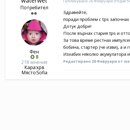
waterwet
Публикувано
26 Февруари
(Редакт
Потребител
Здравейте,
поради проблем с tps започнах
Дотук добре!
После върнах стария tps и отто
За това време рестнах импулсе
бобина, стартер (че изви), а и
Фен
Изхабих няколко акумулатора и
8
Редактирано
26 Февруари
от wa
218 мнения
Кара:
хрв
Място:
Sofia