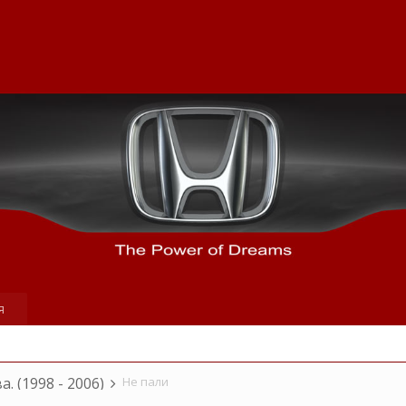
я
а. (1998 - 2006)
Не пали