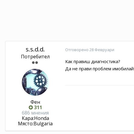
s.s.d.d.
Отговорено
28 Февруари
Потребител
Как правиш диагностика?
Да не прави проблем имобилай
Фен
311
686 мнения
Кара:
Honda
Място:
Bulgaria