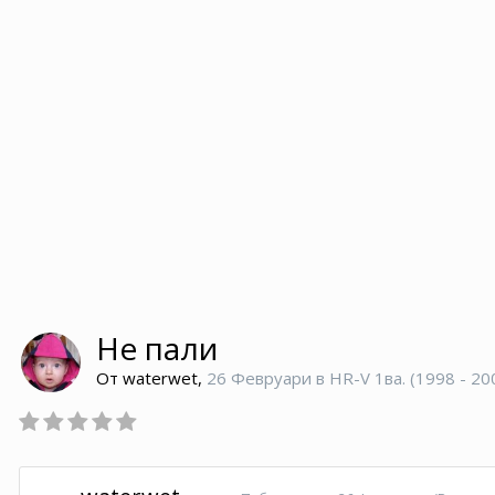
Не пали
От
waterwet
,
26 Февруари
в
HR-V 1ва. (1998 - 20