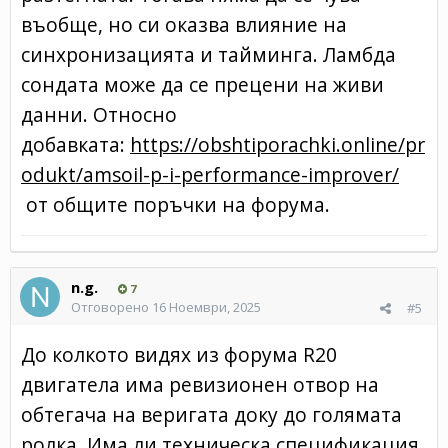
въобще, но си оказва влияние на
синхронизацията и тайминга. Ламбда
сондата може да се прецени на живи
данни. Относно
добавката:
https://obshtiporachki.online/pr
odukt/amsoil-p-i-performance-improver/
от общите поръчки на форума.
n.g.
7
Отговорено
16 Ноември, 2025
#5
До колкото видях из форума R20
двигатела има ревизионен отвор на
обтегача на веригата доку до голямата
ролка. Има ли техническа спецификация