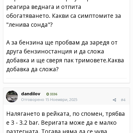
реагира веднага и отпита
обогатяването. Какви са симптомите за
"ленива сонда"?
А за бензина ще пробвам да заредя от
друга бензиностанция и да сложа
добавка и ще сверя пак тримовете.Каква
добавка да сложа?
dandilov
3336
Отговорено
15 Ноември, 2025
#4
Налягането в рейката, по спомен, трябва
е 3 - 3.2 bar. Веригата може да е малко
разтегната. Тогава няма да се чува