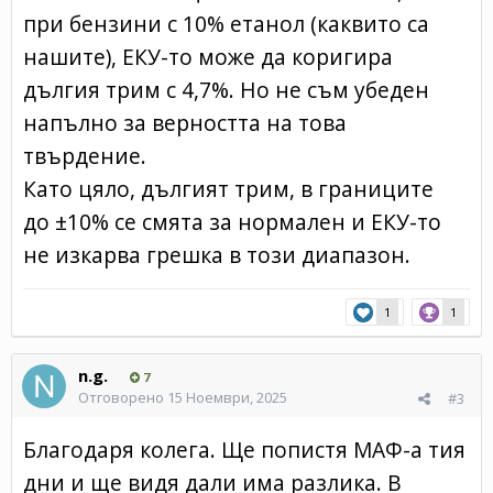
при бензини с 10% етанол (каквито са
нашите), ЕКУ-то може да коригира
дългия трим с 4,7%. Но не съм убеден
напълно за верността на това
твърдение.
Като цяло, дългият трим, в границите
до ±10% се смята за нормален и ЕКУ-то
не изкарва грешка в този диапазон.
1
1
n.g.
7
Отговорено
15 Ноември, 2025
#3
Благодаря колега. Ще попистя МАФ-а тия
дни и ще видя дали има разлика. В