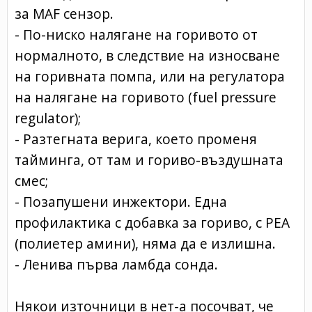
за MAF сензор.
- По-ниско налягане на горивото от
нормалното, в следствие на износване
на горивната помпа, или на регулатора
на налягане на горивото (fuel pressure
regulator);
- Разтегната верига, което променя
тайминга, от там и гориво-въздушната
смес;
- Позапушени инжектори. Една
профилактика с добавка за гориво, с PEA
(полиетер амини), няма да е излишна.
- Ленива първа ламбда сонда.
Някои източници в нет-а посочват, че