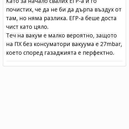
Като за начало свалих ЕГР-а и го
почистих, че да не би да дърпа въздух от
там, но няма разлика. ЕГР-а беше доста
чист като цяло.
Теч на вакум е малко вероятно, защото
на ПХ без консуматори вакуума е 27mbar,
което според газаджията е перфектно.