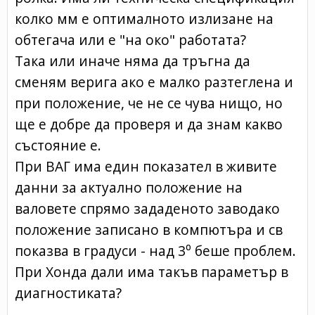
колко мм е оптималното излизане на
обтегача или е "на око" работата?
Така или иначе няма да тръгна да
сменям верига ако е малко разтеглена и
при положение, че не се чува нищо, но
ще е добре да проверя и да знам какво
състояние е.
При ВАГ има един показател в живите
данни за актуално положение на
валовете спрямо зададеното заводако
положение записано в компютъра и св
показва в градуси - над 3⁰ беше проблем.
При Хонда дали има такъв параметър в
диагностиката?