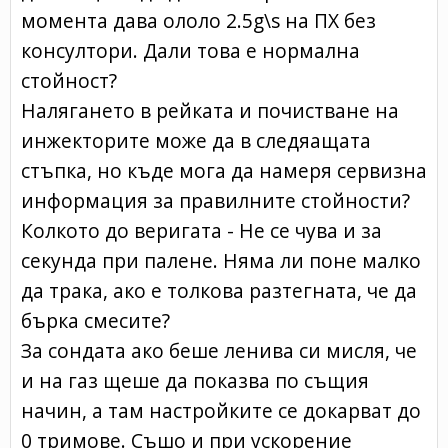
момента дава ололо 2.5g\s на ПХ без
консултори. Дали това е нормална
стойност?
Налягането в рейката и почистване на
инжекторите може да в следяащата
стъпка, но къде мога да намеря сервизна
информация за правилните стойности?
Колкото до веригата - Не се чува и за
секунда при палене. Няма ли поне малко
да трака, ако е толкова разтегната, че да
бърка смесите?
За сондата ако беше ленива си мисля, че
и на газ щеше да показва по същия
начин, а там настройките се докарват до
0 тримове. Съшо и при ускорение