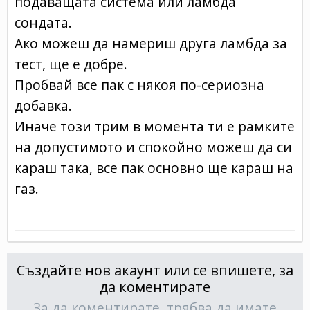
подаващата система или ламбда
сондата.
Ако можеш да намериш друга ламбда за
тест, ще е добре.
Пробвай все пак с някоя по-сериозна
добавка.
Иначе този трим в момента ти е рамките
на допустимото и спокойно можеш да си
караш така, все пак основно ще караш на
газ.
Създайте нов акаунт или се впишете, за
да коментирате
За да коментирате, трябва да имате