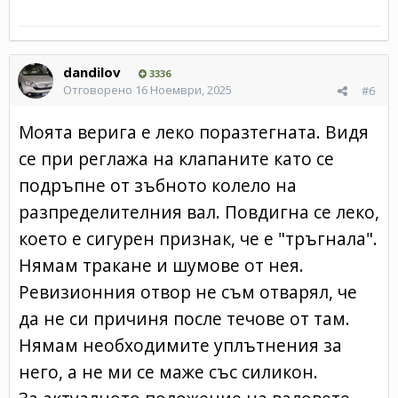
dandilov
3336
Отговорено
16 Ноември, 2025
#6
Моята верига е леко поразтегната. Видя
се при реглажа на клапаните като се
подръпне от зъбното колело на
разпределителния вал. Повдигна се леко,
което е сигурен признак, че е "тръгнала".
Нямам тракане и шумове от нея.
Ревизионния отвор не съм отварял, че
да не си причиня после течове от там.
Нямам необходимите уплътнения за
него, а не ми се маже със силикон.