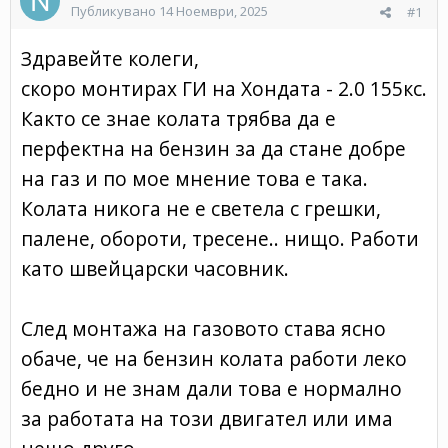
Публикувано
14 Ноември, 2025
#1
Здравейте колеги,
скоро монтирах ГИ на Хондата - 2.0 155кс.
Както се знае колата трябва да е
перфектна на бензин за да стане добре
на газ и по мое мнение това е така.
Колата никога не е светела с грешки,
палене, обороти, тресене.. нищо. Работи
като швейцарски часовник.
След монтажа на газовото става ясно
обаче, че на бензин колата работи леко
бедно и не знам дали това е нормално
за работата на този двигател или има