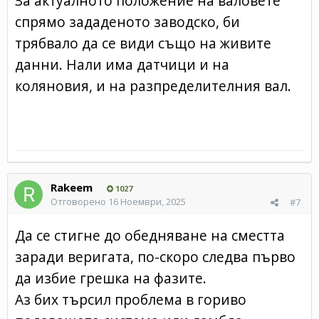
За актуалното положение на валовете
спрямо зададеното заводско, би
трябвало да се види също на живите
данни. Нали има датчици и на
коляновия, и на разпределителния вал.
Rakeem
1027
Отговорено
16 Ноември, 2025
#7
Да се стигне до обедняване на сместта
заради веригата, по-скоро следва първо
да избие грешка на фазите.
Аз бих търсил проблема в гориво