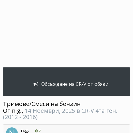
Обсъждане на CR-V от обяви
Тримове/Смеси на бензин
От
n.g.
,
14 Ноември, 2025
в
CR-V 4та ген.
(2012 - 2016)
n.g.
7