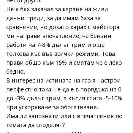
нещо друго.
Не я бях закачал за каране на живи
данни преди, за да имам база за
сравнение, но докато карах с майстора
ми направи впечатление, че бензин
работи на 7-8% дълъг трим и още
толкова къс във всички режими. Това
прави общо към 15% и смятам че е леко
бедно.
В интерес на истината на газ я настрои
перфектно така, че да е в порядъка на 0
до -3% дълъг трим, а късия стига -5-10%
при ускоряване за обогатяване.
Има ли запознати или с впечатления по
темата да споделят?