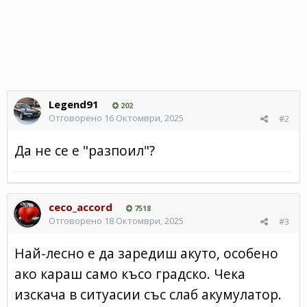
Legend91
202
Отговорено
16 Октомври, 2025
#2
Да не се е "разпоил"?
ceco_accord
7518
Отговорено
18 Октомври, 2025
#3
Най-лесно е да заредиш акуто, особено
ако караш само късо градско. Чека
изскача в ситуасии със слаб акумулатор.