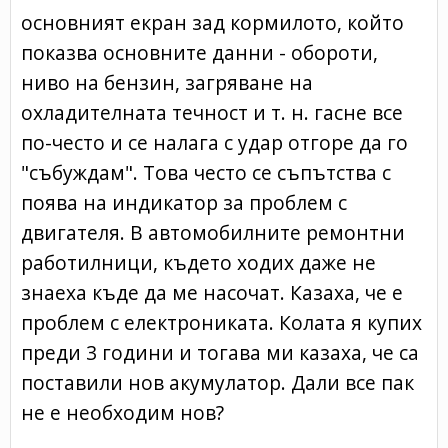
основният екран зад кормилото, който
показва основните данни - обороти,
ниво на бензин, загряване на
охладителната течност и т. н. гасне все
по-често и се налага с удар отгоре да го
"събуждам". Това често се съпътства с
поява на индикатор за проблем с
двигателя. В автомобилните ремонтни
работилници, където ходих даже не
знаеха къде да ме насочат. Казаха, че е
проблем с електрониката. Колата я купих
преди 3 години и тогава ми казаха, че са
поставили нов акумулатор. Дали все пак
не е необходим нов?