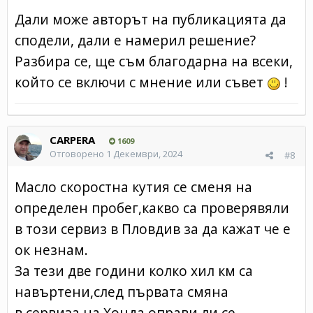
Дали може авторът на публикацията да
сподели, дали е намерил решение?
Разбира се, ще съм благодарна на всеки,
който се включи с мнение или съвет
!
CARPERA
1609
Отговорено
1 Декември, 2024
#8
Масло cкоростна кутия се сменя на
определен пробег,какво са проверявяли
в този сервиз в Пловдив за да кажат че е
ок незнам.
За тези две години колко хил км са
навъртени,след първата смяна
в сервиза на Хонда оправи ли се