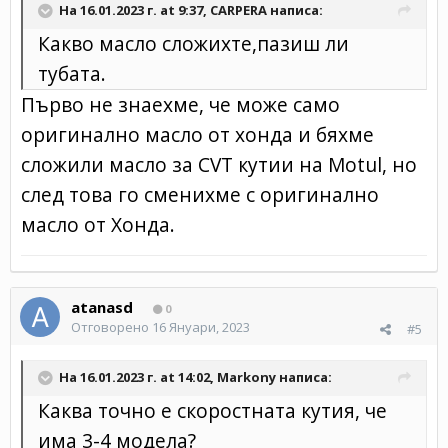
На 16.01.2023 г. at 9:37,
CARPERA
написа:
Какво масло сложихте,пазиш ли
тубата.
Първо не знаехме, че може само
оригинално масло от хонда и бяхме
сложили масло за CVT кутии на Motul, но
след това го сменихме с оригинално
масло от Хонда.
atanasd
0
Отговорено
16 Януари, 2023
#5
На 16.01.2023 г. at 14:02,
Markony
написа:
Каква точно е скоростната кутия, че
има 3-4 модела?