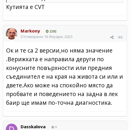
Кутията е CVT
Markony
2292
Отговорено
16 Януари, 2023
#6
Ок и те са 2 версии,но няма значение
.Верижката е направила деруги по
конусните повърхности или предния
съединител е на края на живота си или и
двете.Ако може на спокойно място да
пробвате и поведението на задна в лек
баир ще имам по-точна диагностика.
Dasskalova
0