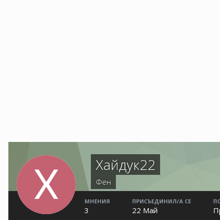
Хайдук22
Фен
МНЕНИЯ
ПРИСЪЕДИНИЛ/А СЕ
П
3
22 Май
П