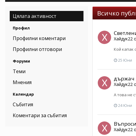
Всичко публ
Цялата активност
Профил
Светлен
Профилни коментари
Хайдук22
о
Профилни отговори
Кой капак 
25 Юни
Форуми
Теми
държач 
Мнения
Хайдук22
о
Календар
А това не с
Събития
24 Юни
Коментари за събития
Въпроси 
Хайдук22
о