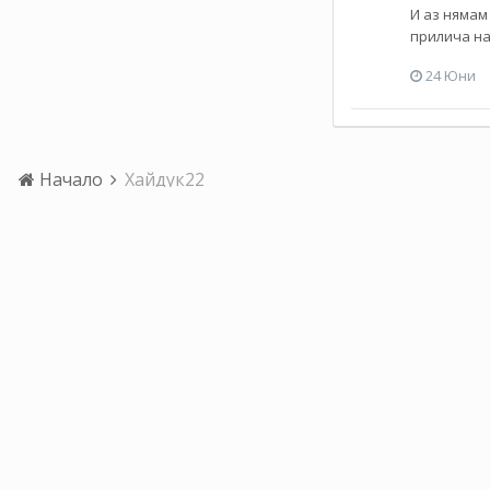
И аз нямам
прилича на
24 Юни
Начало
Хайдук22