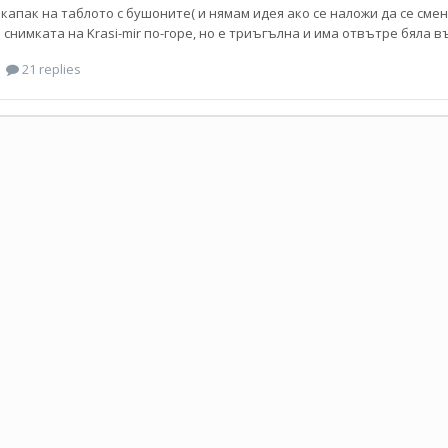
 капак на таблото с бушоните( и нямам идея ако се наложи да се смен
 снимката на Krasi-mir по-горе, но е триъгълна и има отвътре бяла в
21 replies