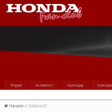
Форум
Активност
Календар
Класаци
Начало
Хайдук22