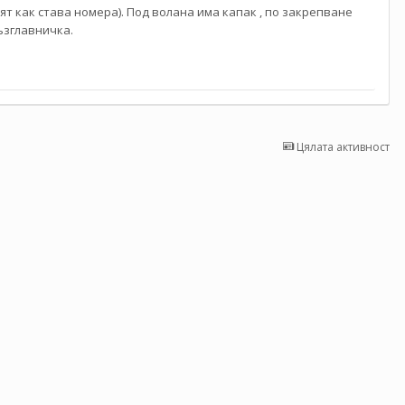
ят как става номера). Под волана има капак , по закрепване
ъзглавничка.
Цялата активност