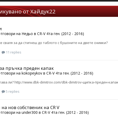
икувано от Хайдук22
и
тговори на
Недьо
в
CR-V 4та ген. (2012 - 2016)
се сваля за да стигнеш до таблото с бушоните на двете снимки?
11 replies
за пръчка преден капак
тговори на
kokopeykov
в
CR-V 4та ген. (2012 - 2016)
тава ли? http://www.dbk-dimitrov.com/dbk-dimitrov-щипка-преден-капак
5 replies
на нов собственик на CR V
тговори на
under300
в
CR-V 4та ген. (2012 - 2016)