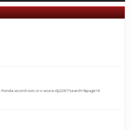
-honda-accord-civic-cr-v-acura-clp2261?search=&page=4