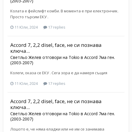
(2003-2007)
Колата е фейслифт комби. В момента е при електрончик.
Просто търсим EКУ .
11 Юли, 2024
17 replies
Accord 7, 2,2 disel, face, не си познава
ключа...
Светльо Желев
отговори на
Tokio
в
Accord 7ма ген.
(2003-2007)
Колеги, оказа се EКУ . Сега зора е да намеря същия
11 Юли, 2024
17 replies
Accord 7, 2,2 disel, face, не си познава
ключа...
Светльо Желев
отговори на
Tokio
в
Accord 7ма ген.
(2003-2007)
Лошото е, че няма еладжи или не им се занимава