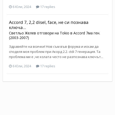
6 Юли, 2024
17 replies
Accord 7, 2,2 disel, face, не си познава
ключа...
Светльо Желев
отговори на
Tokio
в
Accord 7ма ген.
(2003-2007)
Здравейте на всички! Нов съм във форума и искам да
споделя моя проблем при Акорд 2.2. ctdi 7 генерация. Та
проблема ми е ,че колата често не разпознава ключът...
6 Юли, 2024
17 replies