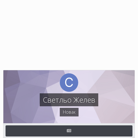
Светльо Желев
Новак