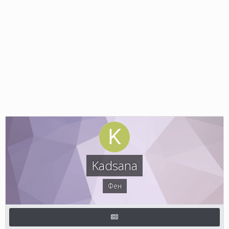
Kadsana
Фен