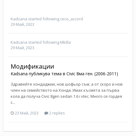
Kadsana
started following
ceco_accord
29 Май, 2023
Kadsana
started following
Mkilla
29 Май, 2023
Модификации
Kadsana
публикува тема в
Civic 8ма ген. (2006-2011)
Здравейте хондаджии, нов шофьор съм, а от скоро и нов
член на семейството на Хонда. Имах късмета за първа
кола да получа Civic 8gen sedan 1.6 i vtec. Много се гордея
с...
23 Май, 2023
2 replies