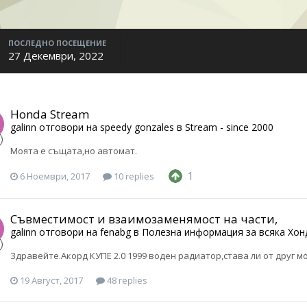
ПОСЛЕДНО ПОСЕЩЕНИЕ
27 Декември, 2022
Honda Stream
galinn
отговори на
speedy gonzales
в
Stream - since 2000
Моята е същата,но автомат.
1
6 Ноември, 2017
10 replies
Съвместимост и взаимозаменямост на части,
galinn
отговори на
fenabg
в
Полезна информация за всяка Хон
Здравейте.Акорд КУПЕ 2.0 1999 воден радиатор,става ли от друг мо
19 Август, 2017
48 replies