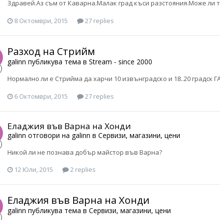
Здравей.Аз съм от Каварна.Малак град къси разстояния.Може ли т
8 Октомври, 2015
27 replies
Разход на Стрийм
galinn
публикува тема в
Stream - since 2000
Нормално ли е Стрийма да харчи 10 извънградско и 18..20 градск ГАЗ
6 Октомври, 2015
27 replies
Еладжия във Варна на Хонди
galinn
отговори на
galinn
в
Сервизи, магазини, цени
Никой ли не познава добър майстор във Варна?
12 Юли, 2015
2 replies
Еладжия във Варна на Хонди
galinn
публикува тема в
Сервизи, магазини, цени