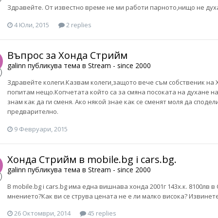
Здравейте. От известно време не ми работи парното,нищо не духа
4 Юли, 2015
2 replies
Въпрос за Хонда Стрийм
galinn
публикува тема в
Stream - since 2000
Здравейте колеги.Казвам колеги,защото вече съм собственик на Х
попитам нещо.Копчетата който са за смяна посоката на духане на 
знам как да ги сменя. Ако някой знае как се сменят моля да споде
предварително.
9 Февруари, 2015
Хонда Стрийм в mobile.bg i cars.bg.
galinn
публикува тема в
Stream - since 2000
В mobile.bg i cars.bg има една вишнава хонда 2001г 143х.к. 8100лв 
мнението?Как ви се струва цената не е ли малко висока? Извинете
26 Октомври, 2014
45 replies