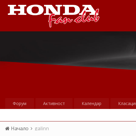
Форум
Активност
Календар
Класаци
Начало
galinn