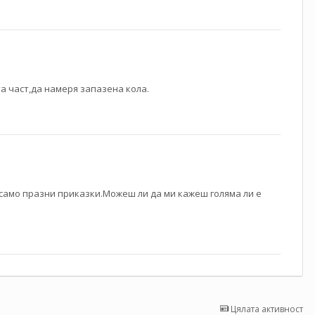
а част,да намеря запазена кола.
а само празни приказки.Можеш ли да ми кажеш голяма ли е
Цялата активност