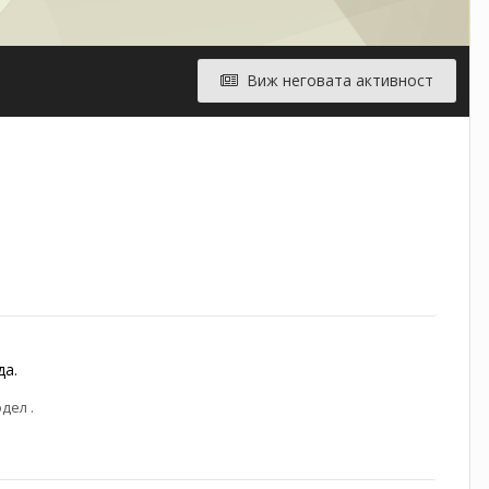
Виж неговата активност
да.
дел .