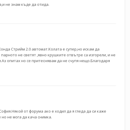
,и не знам къде да отида.
онда Стрийм 2.0 автомат.Колата е супер,но искам да
парното не светят ,явно крушките отвътре са изгорели, и не
ли.Аз опитах но се притеснявам да не счупя нещо.Благодаря
в София.Някой от форума ако е ходил да я гледа да си каже
 но не мога да кача снимка.