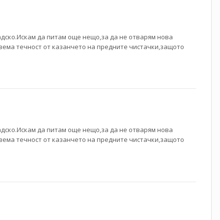
радско.Искам да питам още нещо,за да не отварям нова
взема течност от казанчето на предните чистачки,защото
радско.Искам да питам още нещо,за да не отварям нова
взема течност от казанчето на предните чистачки,защото