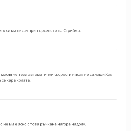
то си ми писал при търсенето на Стрийма.
 мисля че тези автоматични скорости никак не са лоши,Как
 се кара колата.
о не ми е ясно с това ръчкане нагоре надолу.