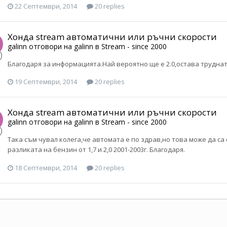
22 Септември, 2014
20 replies
Хонда stream автоматични или ръчни скорости
galinn
отговори на
galinn
в
Stream - since 2000
Благодаря за информацията.Най вероятно ще е 2.0,остава труднат
19 Септември, 2014
20 replies
Хонда stream автоматични или ръчни скорости
galinn
отговори на
galinn
в
Stream - since 2000
Така съм чувал колега,че автомата е по здрав,но това може да с
разликата на бензин от 1,7 и 2,0 2001-2003г. Благодаря.
18 Септември, 2014
20 replies