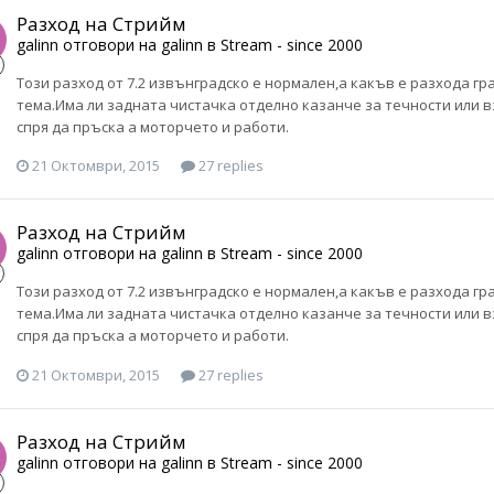
Разход на Стрийм
galinn
отговори на
galinn
в
Stream - since 2000
Този разход от 7.2 извънградско е нормален,а какъв е разхода г
тема.Има ли задната чистачка отделно казанче за течности или 
спря да пръска а моторчето и работи.
21 Октомври, 2015
27 replies
Разход на Стрийм
galinn
отговори на
galinn
в
Stream - since 2000
Този разход от 7.2 извънградско е нормален,а какъв е разхода г
тема.Има ли задната чистачка отделно казанче за течности или 
спря да пръска а моторчето и работи.
21 Октомври, 2015
27 replies
Разход на Стрийм
galinn
отговори на
galinn
в
Stream - since 2000