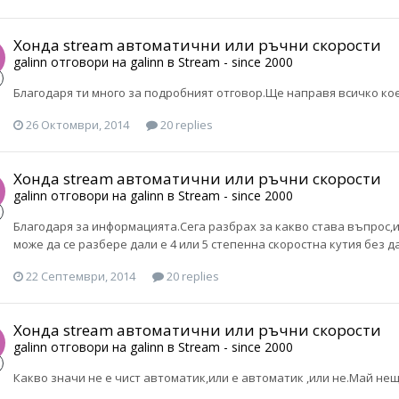
Хонда stream автоматични или ръчни скорости
galinn
отговори на
galinn
в
Stream - since 2000
Благодаря ти много за подробният отговор.Ще направя всичко кое
26 Октомври, 2014
20 replies
Хонда stream автоматични или ръчни скорости
galinn
отговори на
galinn
в
Stream - since 2000
Благодаря за информацията.Сега разбрах за какво става въпрос,и
може да се разбере дали е 4 или 5 степенна скоростна кутия без да
22 Септември, 2014
20 replies
Хонда stream автоматични или ръчни скорости
galinn
отговори на
galinn
в
Stream - since 2000
Какво значи не е чист автоматик,или е автоматик ,или не.Май нещ