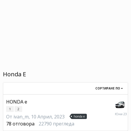
Honda E
СОРТИРАНЕ ПО
HONDA e
1
2
23
От
ivan_m
,
10 Април, 2023
Юни
honda e
78
отговора
22790
прегледа