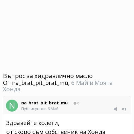
Въпрос за хидравлично масло
От
na_brat_pit_brat_mu
,
6 Май
в
Моята
Хонда
na_brat_pit_brat_mu
0
Публикувано
6 Май
#1
Здравейте колеги,
от скоро съм собственик на Хонда