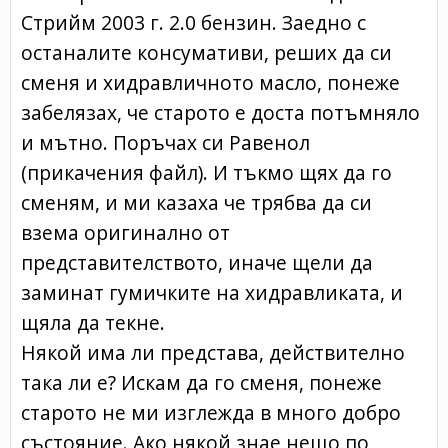
Стрийм 2003 г. 2.0 бензин. Заедно с
останалите консумативи, реших да си
сменя и хидравличното масло, понеже
забелязах, че старото е доста потъмняло
и мътно. Поръчах си Равенол
(прикачения файл). И тъкмо щях да го
сменям, и ми казаха че трябва да си
взема оригинално от
представителството, иначе щели да
заминат гумичките на хидравликата, и
щяла да текне.
Някой има ли представа, действително
така ли е? Искам да го сменя, понеже
старото не ми изглежда в много добро
състояние. Ако някой знае нещо по