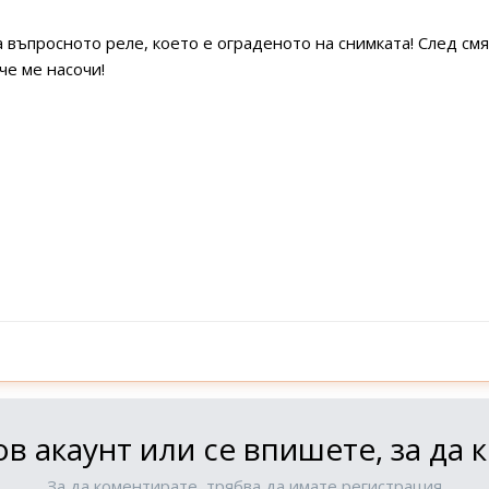
 въпросното реле, което е ограденото на снимката! След см
че ме насочи!
в акаунт или се впишете, за да
За да коментирате, трябва да имате регистрация