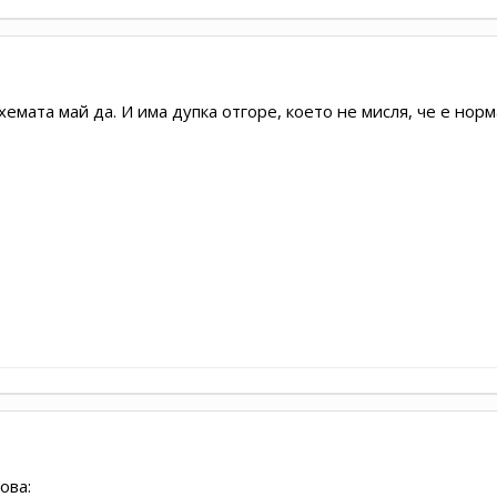
хемата май да. И има дупка отгоре, което не мисля, че е норм
ова: