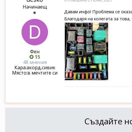
Начинаещ
Давам инфо! Проблема се оказа
Благодаря на колегата за това, 
Фен
15
48 мнения
Кара:
акорд,сивик
Място:
в мечтите си
Създайте но