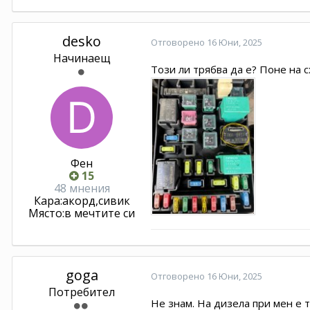
desko
Отговорено
16 Юни, 2025
Начинаещ
Този ли трябва да е? Поне на с
Фен
15
48 мнения
Кара:
акорд,сивик
Място:
в мечтите си
goga
Отговорено
16 Юни, 2025
Потребител
Не знам. На дизела при мен е т