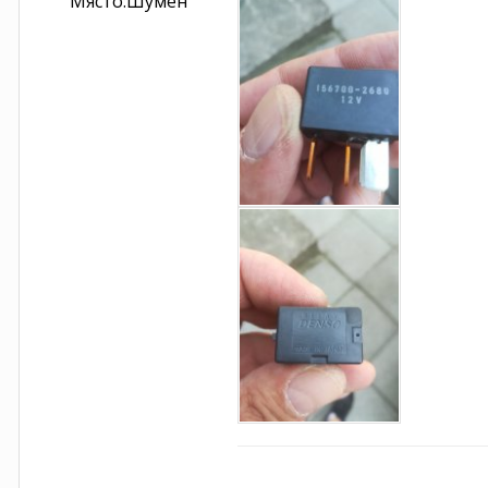
Място:
Шумен