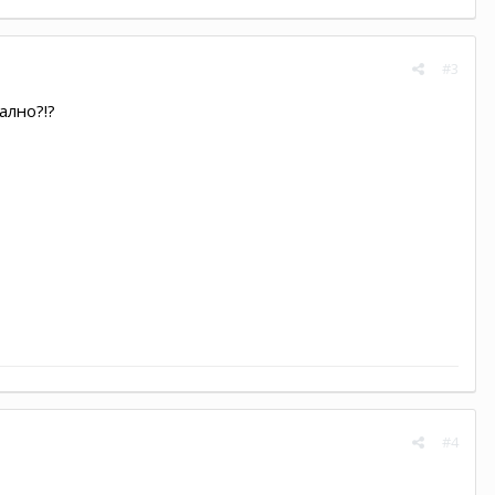
#3
ално?!?
#4