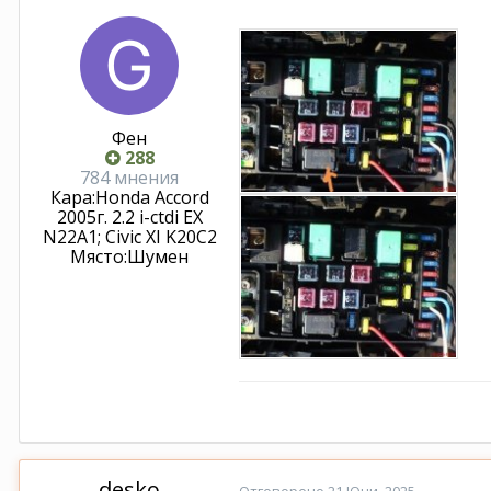
Фен
288
784 мнения
Кара:
Honda Accord
2005г. 2.2 i-ctdi ЕХ
N22A1; Civic XI K20C2
Място:
Шумен
desko
Отговорено
21 Юни, 2025