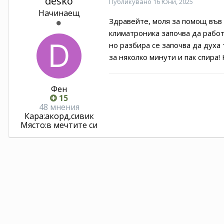
desko
Публикувано
16 Юни, 2025
Начинаещ
Здравейте, моля за помощ във 
климатроника започва да работ
но разбира се започва да духа 
за няколко минути и пак спира
Фен
15
48 мнения
Кара:
акорд,сивик
Място:
в мечтите си