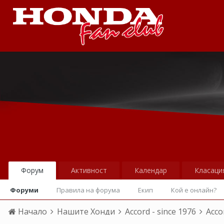
Форум
Активност
Календар
Класаци
Форуми
Правила на форума
Екип
Кой е онлайн?
Начало
Нашите Хонди
Accord - since 1976
Acco