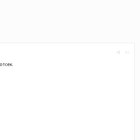
#2
отсек.