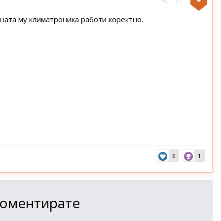
#5
яната му климатроника работи коректно.
6
1
 коментирате