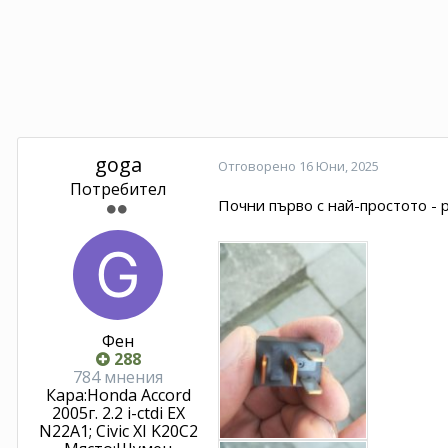
goga
Отговорено
16 Юни, 2025
Потребител
Почни първо с най-простото - 
Фен
288
784 мнения
Кара:
Honda Accord
2005г. 2.2 i-ctdi ЕХ
N22A1; Civic XI K20C2