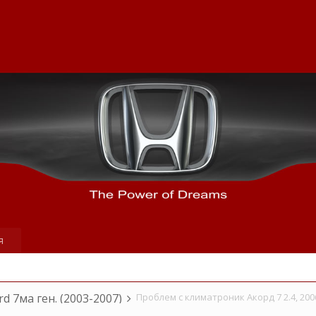
я
rd 7ма ген. (2003-2007)
Проблем с климатроник Акорд 7 2.4, 200