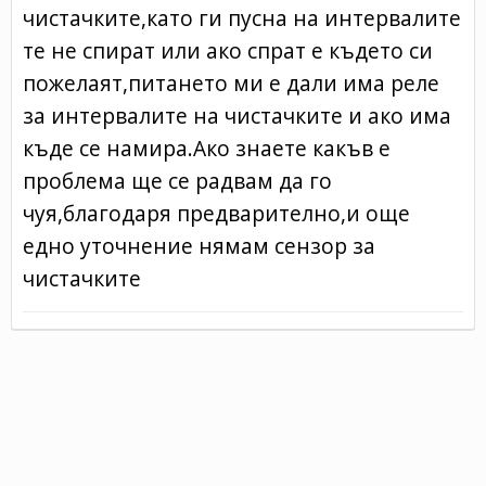
чистачките,като ги пусна на интервалите
те не спират или ако спрат е където си
пожелаят,питането ми е дали има реле
за интервалите на чистачките и ако има
къде се намира.Ако знаете какъв е
проблема ще се радвам да го
чуя,благодаря предварително,и още
едно уточнение нямам сензор за
чистачките