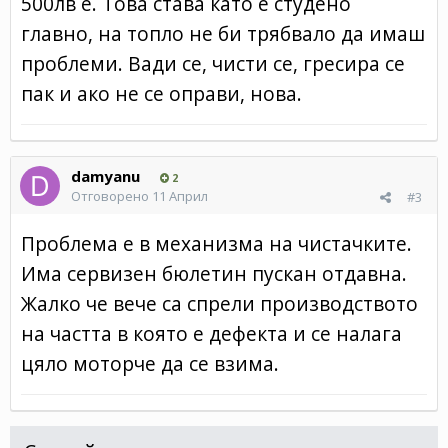
500лв е. Това става като е студено
главно, на топло не би трябвало да имаш
проблеми. Вади се, чисти се, гресира се
пак и ако не се оправи, нова.
damyanu
2
Отговорено
11 Април
#3
Проблема е в механизма на чистачките.
Има сервизен бюлетин пускан отдавна.
Жалко че вече са спрели производството
на частта в която е дефекта и се налага
цяло моторче да се взима.