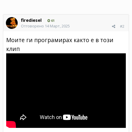
firediesel
61
Отговорено
14 Март, 2025
#2
Моите ги програмирах както е в този
клип