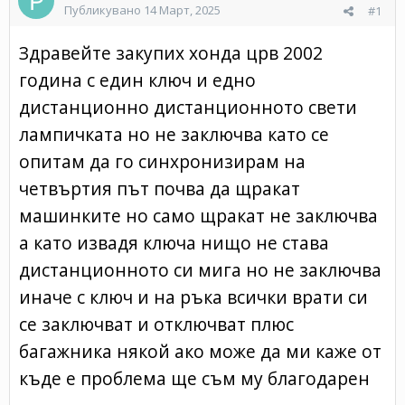
Публикувано
14 Март, 2025
#1
Здравейте закупих хонда црв 2002
година с един ключ и едно
дистанционно дистанционното свети
лампичката но не заключва като се
опитам да го синхронизирам на
четвъртия път почва да щракат
машинките но само щракат не заключва
а като извадя ключа нищо не става
дистанционното си мига но не заключва
иначе с ключ и на ръка всички врати си
се заключват и отключват плюс
багажника някой ако може да ми каже от
къде е проблема ще съм му благодарен