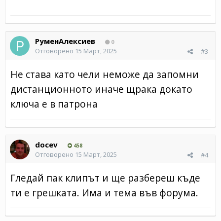
РуменАлексиев
0
Отговорено
15 Март, 2025
#3
Не става като чели неможе да запомни
дистанционното иначе щрака докато
ключа е в патрона
docev
458
Отговорено
15 Март, 2025
#4
Гледай пак клипът и ще разбереш къде
ти е грешката. Има и тема във форума.