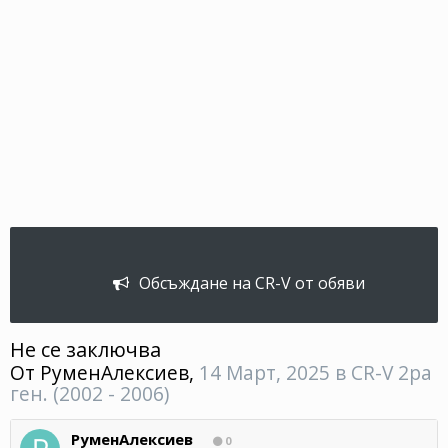
Обсъждане на CR-V от обяви
Не се заключва
От
РуменАлексиев
,
14 Март, 2025
в
CR-V 2ра
ген. (2002 - 2006)
РуменАлексиев
0