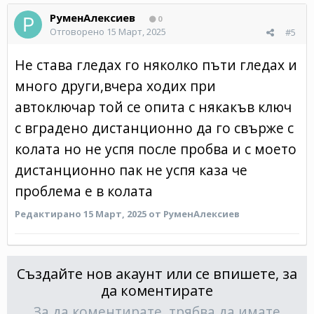
РуменАлексиев
0
Отговорено
15 Март, 2025
#5
Не става гледах го няколко пъти гледах и
много други,вчера ходих при
автоключар той се опита с някакъв ключ
с вградено дистанционно да го свърже с
колата но не успя после пробва и с моето
дистанционно пак не успя каза че
проблема е в колата
Редактирано
15 Март, 2025
от РуменАлексиев
Създайте нов акаунт или се впишете, за
да коментирате
За да коментирате, трябва да имате