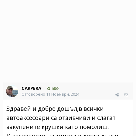
CARPERA
1609
Отговорено
11 Ноември, 2024
#2
Здравей и добре дошъл,в всички
автоаксесоари са отзивчиви и слагат
закупените крушки като помолиш.
И заглавието на темата е доста дълго.