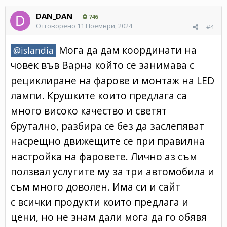
DAN_DAN
746
Отговорено
11 Ноември, 2024
#4
Мога да дам координати на
@islandia
човек във Варна който се занимава с
рециклиране на фарове и монтаж на LED
лампи. Крушките които предлага са
много високо качество и светят
брутално, разбира се без да заслепяват
насрещно движещите се при правилна
настройка на фаровете. Лично аз съм
ползвал услугите му за три автомобила и
съм много доволен. Има си и сайт
с всички продукти които предлага и
цени, но не знам дали мога да го обявя