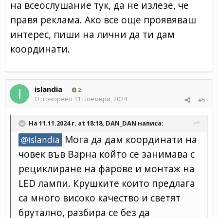
на всеослушание тук, да не излезе, че
правя реклама. Ако все още проявяваш
интерес, пиши на лични да ти дам
координати.
islandia
2
Отговорено
11 Ноември, 2024
#5
На 11.11.2024 г. at 18:18,
DAN_DAN
написа:
Мога да дам координати на
@islandia
човек във Варна който се занимава с
рециклиране на фарове и монтаж на
LED лампи. Крушките които предлага
са много високо качество и светят
брутално, разбира се без да