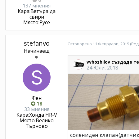
137 мнения
Кара:
Вятъра да
свири
Място:
Русе
stefanvo
Отговорено
11 Февруари, 2019
(Ред
Начинаещ
Фен
18
33 мнения
Кара:
Хонда HR-V
Място:
Велико
Търново