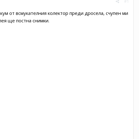
#1
акум от всмукателния колектор преди дросела, счупен ми
спея ще постна снимки.