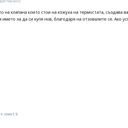
дактирано)
о на клапана които стои на кожуха на термостата, създава в
 името за да си купя нов, благодаря на отзовалите се. Ако у
т civic1.5