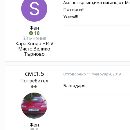
Ако потърсиш,има писано,от Mar
Потърси!!!
Успех!!!
Фен
18
33 мнения
Кара:
Хонда HR-V
Място:
Велико
Търново
civic1.5
Отговорено
11 Февруари, 2019
Потребител
Благодаря
Фен
0