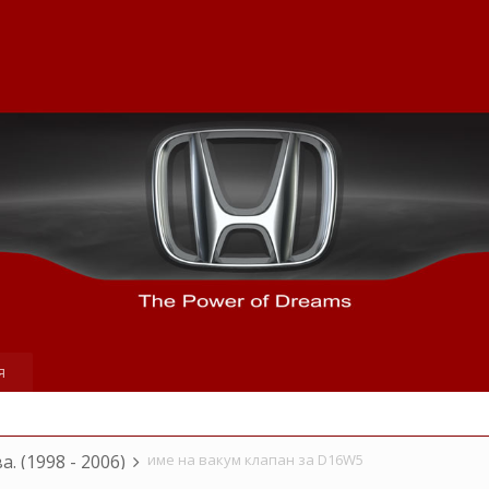
я
а. (1998 - 2006)
име на вакум клапан за D16W5