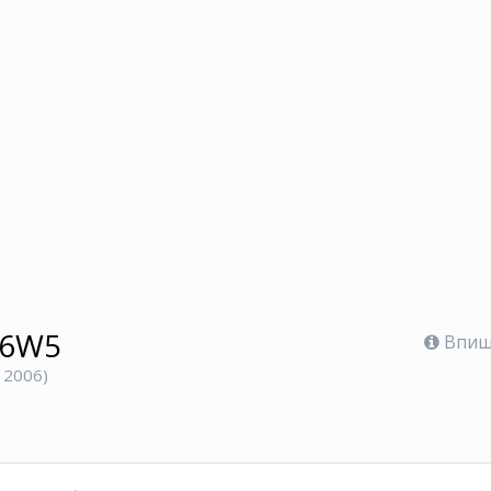
16W5
Впише
 2006)