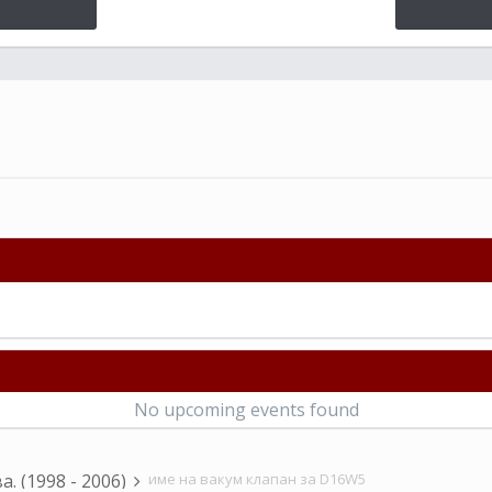
No upcoming events found
а. (1998 - 2006)
име на вакум клапан за D16W5