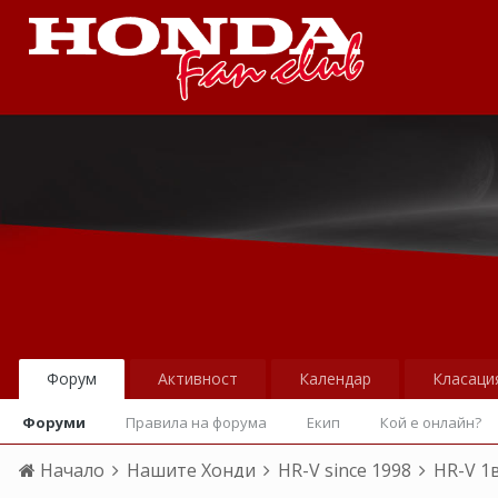
Форум
Активност
Календар
Класаци
Форуми
Правила на форума
Екип
Кой е онлайн?
Начало
Нашите Хонди
HR-V since 1998
HR-V 1в