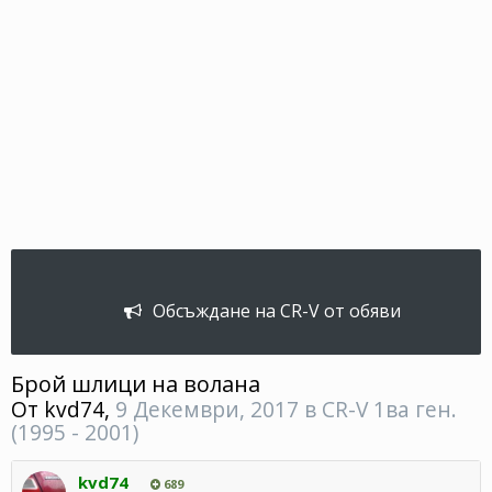
Обсъждане на CR-V от обяви
Брой шлици на волана
От
kvd74
,
9 Декември, 2017
в
CR-V 1ва ген.
(1995 - 2001)
kvd74
689