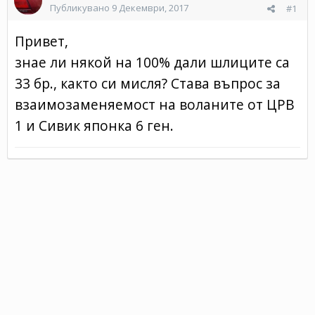
Публикувано
9 Декември, 2017
#1
Привет,
знае ли някой на 100% дали шлиците са
33 бр., както си мисля? Става въпрос за
взаимозаменяемост на воланите от ЦРВ
1 и Сивик японка 6 ген.