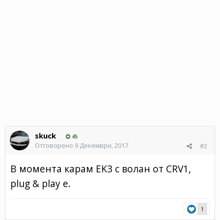
skuck
45
Отговорено
9 Декември, 2017
#2
В момента карам EK3 с волан от CRV1,
plug & play e.
1